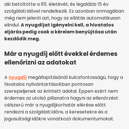
aki betöltötte a 65. életévét, és legalább 15 év
szolgálati idővel rendelkezik. Ez azonban önmagában
még nem jelenti azt, hogy az ellátás automatikusan
elindul.
A nyugdíjat igényelni kell, a hivatalos
eljárás pedig csak a kérelem benyújtása után
kezdődik meg.
Már a nyugdíj előtt évekkel érdemes
ellenőrizni az adatokat
A
nyugdíj
megállapításánál kulcsfontosságú, hogy a
hivatalos nyilvántartásokban pontosan
szerepeljenek az érintett adatai. Éppen ezért nem
érdemes az utolsó pillanatra hagyni az ellenőrzést:
célszerű már a nyugdíjkorhatár elérése előtt
rendezni a szolgálati időre, a keresetekre és a
jogosultsági időkre vonatkozó dokumentumokat.