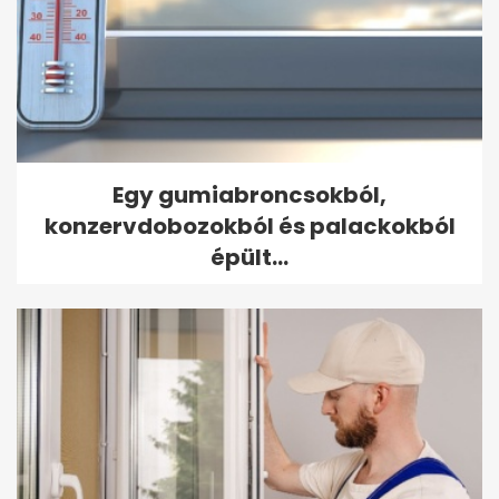
Egy gumiabroncsokból,
konzervdobozokból és palackokból
épült...