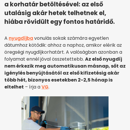
a korhatár betöltésével: az első
utalásig akár hetek telhetnek el,
hiába rövidült egy fontos határidő.
A
nyugdíjba
vonulás sokak számára egyetlen
dátumhoz kötődik: ahhoz a naphoz, amikor elérik az
öregségi nyugdíjkorhatárt. A valóságban azonban a
folyamat ennél jóval összetettebb.
Az első nyugdíj
nem érkezik meg automatikusan másnap, sőt az
igénylés benyújtásától az első kifizetésig akár
több hét, bizonyos esetekben 2-2,5 hónap is
eltelhet
– írja a
VG
.