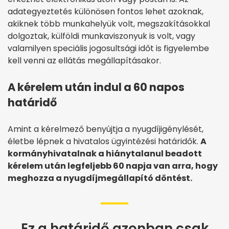
adategyeztetés különösen fontos lehet azoknak,
akiknek több munkahelyük volt, megszakításokkal
dolgoztak, külföldi munkaviszonyuk is volt, vagy
valamilyen speciális jogosultsági időt is figyelembe
kell venni az ellátás megállapításakor.
A kérelem után indul a 60 napos
határidő
Amint a kérelmező benyújtja a nyugdíjigénylését,
életbe lépnek a hivatalos ügyintézési határidők.
A
kormányhivatalnak a hiánytalanul beadott
kérelem után legfeljebb 60 napja van arra, hogy
meghozza a nyugdíjmegállapító döntést.
Ez a határidő azonban csak