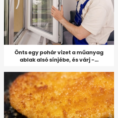
Önts egy pohár vizet a műanyag
ablak alsó sínjébe, és várj -...