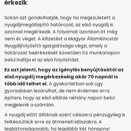
érkezik
Sokan azt gondolhatják, hogy ha megszületett a
nyugdíjmegállapító határozat, az első nyugdíj is
azonnal megérkezik. A folyamat azonban itt még
nem ér véget. A kifizetést a Magyar Államkincstár
Nyugdíjfolyósító Igazgatósága végzi, amely a
határozat beérkezését követően tíz munkanapon
belül indítja el az első folyósítást.
Ez azt jelenti, hogy az igénylés benyújtásától az
első nyugdíj megérkezéséig akár 70 napnál is
több idő telhet el.
A gyakorlatban sok ügy
gyorsabban lezárulhat, de nem érdemes arra
építeni, hogy az első ellátás néhány napon belül
megjelenik a számlán.
A nyugdíj előtt állóknak ezért célszerű pénzügyileg is
felkészülniük erre az átmeneti időszakra. A
legbiztonságosabb, ha legalább két hónapnyi