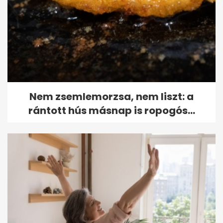
Nem zsemlemorzsa, nem liszt: a
rántott hús másnap is ropogós...