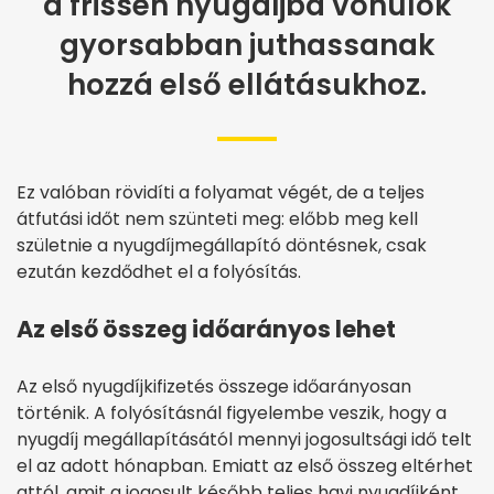
a frissen nyugdíjba vonulók
gyorsabban juthassanak
hozzá első ellátásukhoz.
Ez valóban rövidíti a folyamat végét, de a teljes
átfutási időt nem szünteti meg: előbb meg kell
születnie a nyugdíjmegállapító döntésnek, csak
ezután kezdődhet el a folyósítás.
Az első összeg időarányos lehet
Az első nyugdíjkifizetés összege időarányosan
történik. A folyósításnál figyelembe veszik, hogy a
nyugdíj megállapításától mennyi jogosultsági idő telt
el az adott hónapban. Emiatt az első összeg eltérhet
attól, amit a jogosult később teljes havi nyugdíjként