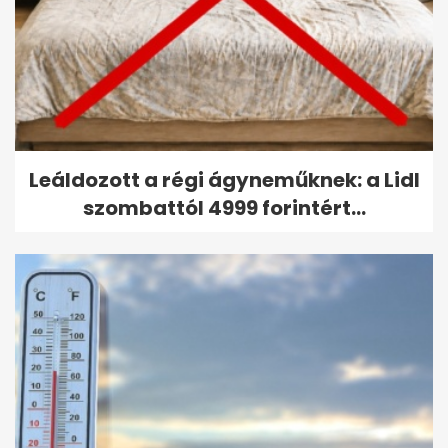
Leáldozott a régi ágyneműknek: a Lidl
szombattól 4999 forintért...