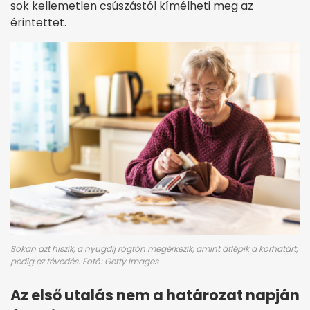
sok kellemetlen csúszástól kímélheti meg az
érintettet.
Sokan azt hiszik, a nyugdíj rögtön megérkezik, amint átlépik a korhatárt,
pedig ez tévedés. Fotó: Getty Images
Az első utalás nem a határozat napján