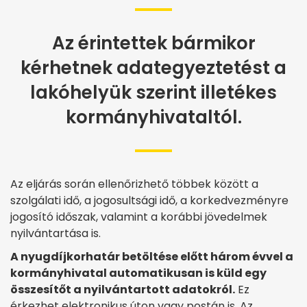
Az érintettek bármikor
kérhetnek adategyeztetést a
lakóhelyük szerint illetékes
kormányhivataltól.
Az eljárás során ellenőrizhető többek között a
szolgálati idő, a jogosultsági idő, a korkedvezményre
jogosító időszak, valamint a korábbi jövedelmek
nyilvántartása is.
A nyugdíjkorhatár betöltése előtt három évvel a
kormányhivatal automatikusan is küld egy
összesítőt a nyilvántartott adatokról.
Ez
érkezhet elektronikus úton vagy postán is. Az