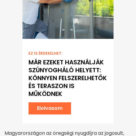
EZ IS ÉRDEKELHET:
MÁR EZEKET HASZNÁLJÁK
SZÚNYOGHÁLÓ HELYETT:
KÖNNYEN FELSZERELHETŐK
ÉS TERASZON IS
MŰKÖDNEK
Elolvasom
Magyarországon az öregségi nyugdíjra az jogosult,