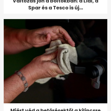
Változás jön a boltokban: a Lidl, a
Spar és a Tesco is új...
Miért véd a betörésektől a kilincsre