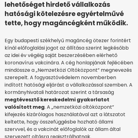
lehetőséget hirdető vállalkozás
hatósági kötelezésre egyértelművé
tette, hogy magáncégként működik.
Egy budapesti székhelyű magáncég ötezer forintért
kínál előfoglalási jogot az állítása szerint legkésőbb
az idei év végéig saját beszerzésében elérhető
koronavírus vakcinára. A cég honlapjának fejlécében
mindössze a „Nemzetközi Oltóközpont” megnevezés
szerepelt. A fogyasztóvédelem novemberben
indított hatósági eljárást a vállalkozással szemben. A
kormányhivatali határozat szerint a társaság
megtévesztő kereskedelmi gyakorlatot
valósított meg
. A „nemzetközi oltóközpont”
kifejezés kizárólagos használatával azt a látszatot
keltette, hogy összefüggésbe hozható állami
szervvel, és a vakcinát előfoglalók az állam által
szervezett oltásra regisztrálhatnak.