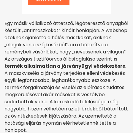
Egy másik vállalkozó áttetsző, légáteresztő anyagból
készült „antimaszkokat” kínált honlapján. A webshop
azoknak ajánlotta a hálós maszkokat, akiknek
„elegük van a szájkosárból”, arra bátorítva a
reménybeli vásárlókat, hogy „nevessenek a világon”.
Az országos tisztifőorvos állásfoglalása szerint
a
termék alkalmatlan a járványügyi védekezésre
.
A maszkviselés a járvány terjedése elleni védekezés
egyik legfontosabb, leghatékonyabb eszköze. A
termék forgalmazója és viselői az előírások tudatos
megkerülésével akár másokat is veszélybe
sodorhattak volna. A kereskedő felelőssége még
nagyobb, hiszen vélhetően üzleti érdekből bátorított
az óvintézkedések kijátszására. Az üzemeltető a
hatósági eljárás nyomán elérhetetlenné tette a
honlapot.