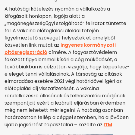
A hatósági kötelezés nyomán a vállalkozás a
kifogásolt honlapon, logója alatt a
„magánegészségügyi szolgáltató” feliratot tüntette
fel. A vakcina előfoglalási aloldal tetején
figyelmeztető szöveget helyeztek el, amelyből
közvetlen link mutat az
ingyenes kormányzati
oltásregisztráció
címére. A fogyasztóvédelem
fokozott figyelemmel kíséri a cég működését, a
továbbiakban is célzottan vizsgálja, hogy képes lesz-
e eleget tenni vállalásainak. A társaság az oltások
elmaradása esetére 2021 végi határidővel ígéri az
előfoglalási díj visszafizetését. A vakcina
rendelkezésre állásának és felhasználási módjának
szempontjait ezért a lezárult eljárásban érdemben
még nem lehetett mérlegelni. A hatóság azonban
határozottan fellép a céggel szemben, ha a jövőben
újabb jogsértést tapasztalna – közölte az
ITM
.