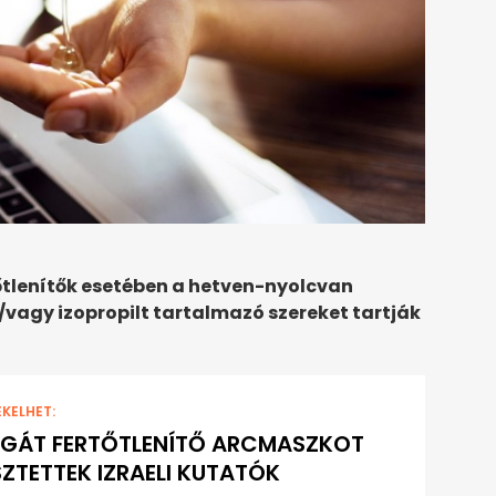
tőtlenítők esetében a hetven-nyolcvan
/vagy izopropilt tartalmazó szereket tartják
EKELHET:
GÁT FERTŐTLENÍTŐ ARCMASZKOT
SZTETTEK IZRAELI KUTATÓK