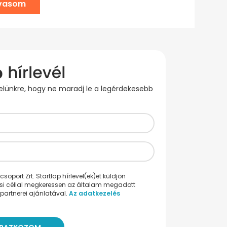
lvasom
evelünkre, hogy ne maradj le a legérdekesebb
oport Zrt. Startlap hírlevel(ek)et küldjön
ési céllal megkeressen az általam megadott
partnerei ajánlatával.
Az adatkezelés