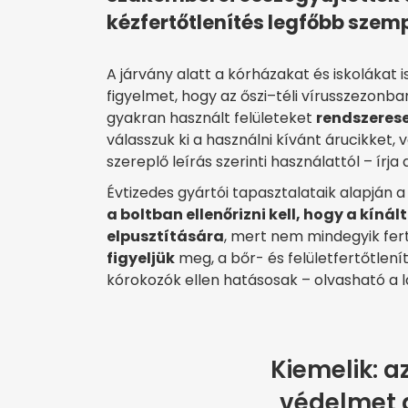
kézfertőtlenítés legfőbb szemp
A járvány alatt a kórházakat és iskolákat is 
figyelmet, hogy az őszi–téli vírusszezonba
gyakran használt felületeket
rendszerese
válasszuk ki a használni kívánt árucikket,
szereplő leírás szerinti használattól – írja
Évtizedes gyártói tapasztalataik alapján 
a boltban ellenőrizni kell, hogy a kíná
elpusztítására
, mert nem mindegyik fert
figyeljük
meg, a bőr- és felületfertőtlení
kórokozók ellen hatásosak – olvasható a 
Kiemelik: a
védelmet a