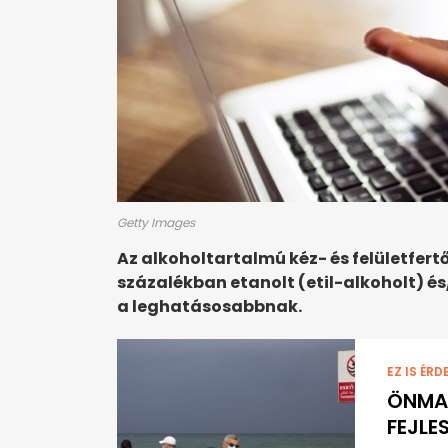
Getty Images
Az alkoholtartalmú kéz- és felületfer
százalékban etanolt (etil-alkoholt) és
a leghatásosabbnak.
EZ IS ÉRD
ÖNMA
FEJLE