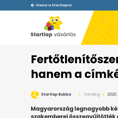
Vissza a Startlapra
Fertőtlenítőszer
hanem a címkét
Startlap Bubba
Trending
2020. 
Magyarország legnagyobb kéz
szakemberei összegyűjtötték a