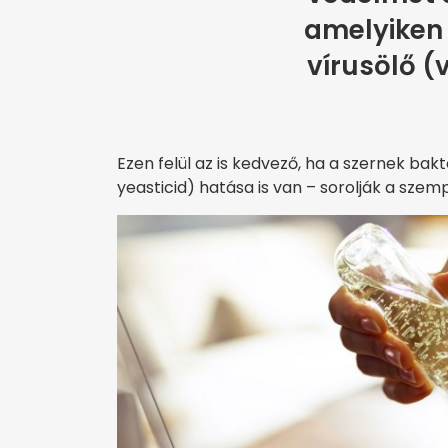
amelyiken 
vírusölő (
Ezen felül az is kedvező, ha a szernek bak
yeasticid) hatása is van – sorolják a szem