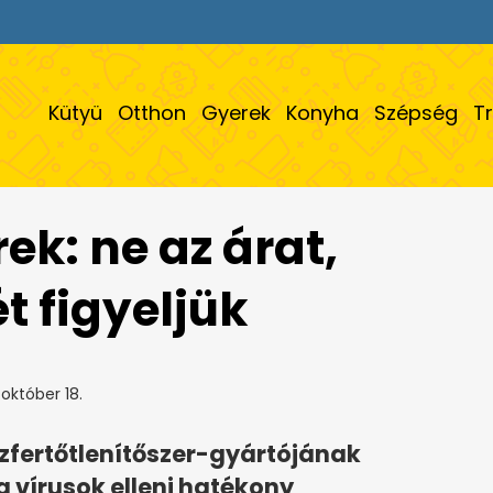
Kütyü
Otthon
Gyerek
Konyha
Szépség
T
ek: ne az árat,
 figyeljük
október 18.
fertőtlenítőszer-gyártójának
 vírusok elleni hatékony