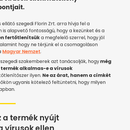
ontjait.
ellátó szegedi Florin Zrt. arra hívja fel a
n is alapvető fontosságú, hogy a kezünket és a
n fertőtlenítsük
a megfelelő szerrel, hogy jól
 valamint hogy ne térjünk el a csomagoláson
 a
Magyar Nemzet
.
a szegedi szakemberek azt tanácsolják, hogy
még
lt termék alkalmas-e a vírusok
őtlenítőszer ilyen.
Ne az árat, hanem a címkét
tőkön ugyanis kötelező feltüntetni, hogy milyen
lapban.
z a termék nyújt
 vírusok ellen,