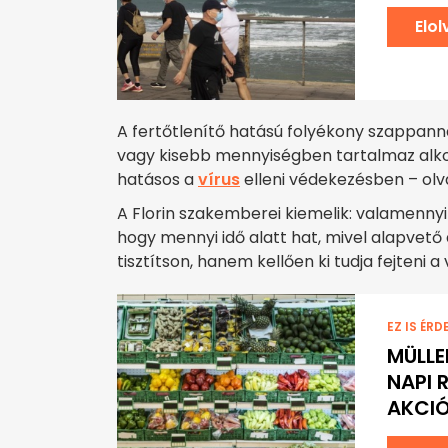
Elo
A fertőtlenítő hatású folyékony szappann
vagy kisebb mennyiségben tartalmaz alko
hatásos a
vírus
elleni védekezésben – ol
A Florin szakemberei kiemelik: valamennyi
hogy mennyi idő alatt hat, mivel alapvető
tisztítson, hanem kellően ki tudja fejteni a 
EZ IS ÉRD
MÜLLE
NAPI 
AKCIÓ