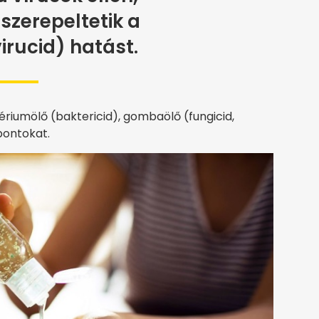
szerepeltetik a
virucid) hatást.
tériumölő (baktericid), gombaölő (fungicid,
pontokat.