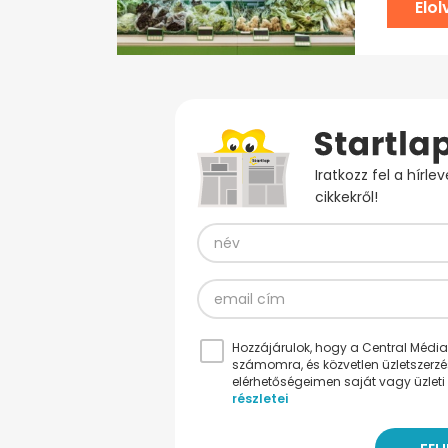
Elo
Iratkozz fel a hírl
cikkekről!
Hozzájárulok, hogy a Central Médiacs
számomra, és közvetlen üzletszerz
elérhetőségeimen saját vagy üzleti 
részletei