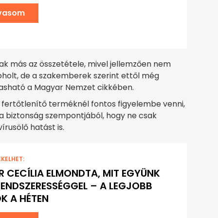
lvasom
ak más az összetétele, mivel jellemzően nem
holt, de a szakemberek szerint ettől még
vasható a Magyar Nemzet cikkében.
 fertőtlenítő terméknél fontos figyelembe venni,
 a biztonság szempontjából, hogy ne csak
vírusölő hatást is.
EKELHET:
R CECÍLIA ELMONDTA, MIT EGYÜNK
RENDSZERESSÉGGEL – A LEGJOBB
K A HÉTEN