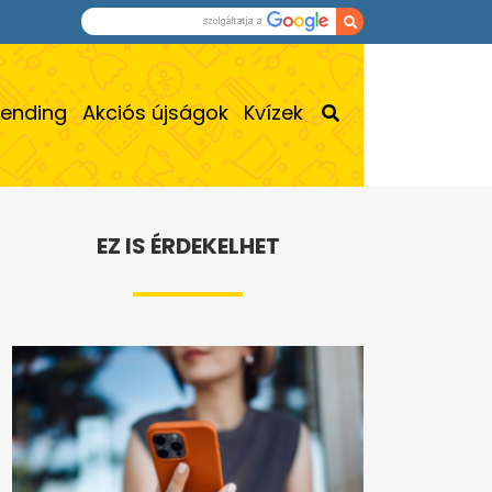
rending
Akciós újságok
Kvízek
EZ IS ÉRDEKELHET