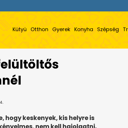
Kütyü
Otthon
Gyerek
Konyha
Szépség
T
felültöltős
nél
4.
, hogy keskenyek, kis helyre is
kényelmes, nem kell hajolgatni.