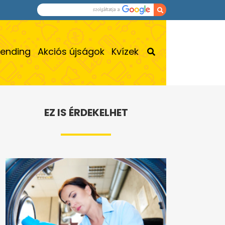
rending
Akciós újságok
Kvízek
EZ IS ÉRDEKELHET