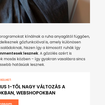
rogramokat kínálnak a ruha anyagától függően,
delkeznek gőzfunkcióval is, amely különösen
családoknak, hiszen így a kimosott ruhák így
enmentesek lesznek
. A gőzölés azért is
k mosás közben – így gyakran vasalásra sincs
issebb hatásúak lesznek.
EKELHET:
US 1-TŐL NAGY VÁLTOZÁS A
OKBAN, WEBSHOPOKBAN
lvasom