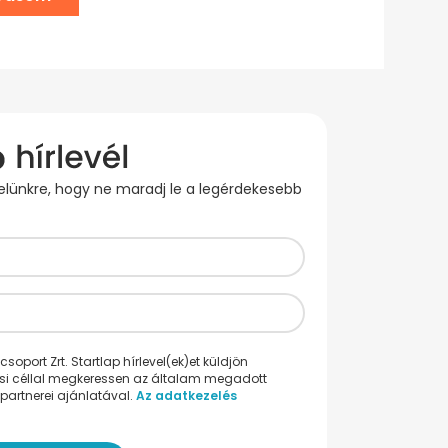
evelünkre, hogy ne maradj le a legérdekesebb
oport Zrt. Startlap hírlevel(ek)et küldjön
ési céllal megkeressen az általam megadott
partnerei ajánlatával.
Az adatkezelés