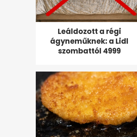
Leáldozott a régi
ágyneműknek: a Lidl
szombattól 4999
forintért...