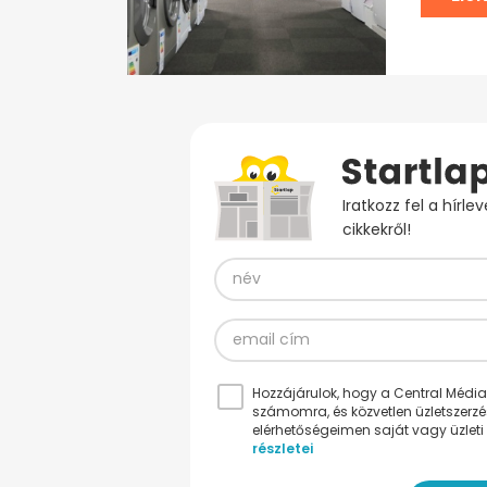
Iratkozz fel a hírl
cikkekről!
Hozzájárulok, hogy a Central Médiacs
számomra, és közvetlen üzletszerz
elérhetőségeimen saját vagy üzleti 
részletei