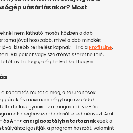
 mosógép vásárlásakor? Most
ékeknél nem látható mosás közben a dob
artama jóval hosszabb, mivel a dob mindkét
 jóval kisebb terhelést kapnak – írja a
ProfitLine
.
ni. Aki polcot vagy szekrényt szeretne fölé,
tőt nyitni fogja, elég helyet kell hagyni.
tás
a kapacitás mutatja meg, a felültöltősek
leg párok és maximum négytagú családok
últerhelni, ugyanis ez a magasabb víz- és
programok meghosszabbodását eredményezi. Ami
+ és A+++ energiaosztályba tartoznak
ezek a
t súlyához igazítják a program hosszát, valamint