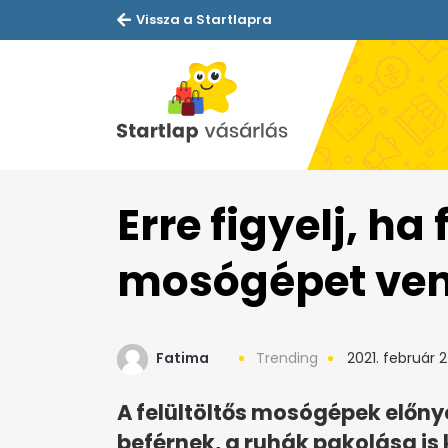
Vissza a Startlapra
Erre figyelj, ha 
mosógépet ven
Fatima
Trending
2021. február 2
A felültöltős mosógépek előnye
beférnek, a ruhák pakolása is 