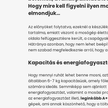
Hogy mire kell figyelni ilyen
elmondjuk...
Az előnyöket folytatva, ezeknél a készül
tartalma, emiatt viszont a mosógép élett
oldala felfüggesztésre került, a csapágyak
Hátránya azonban, hogy nem lehet beépíte
nem szabad megfeledkeznie arról, hogy a te
Kapacitás és energiafogyasz
Hogy mennyi ruhát lehet benne mosni, azt 
általában 6-7 kg kapacitásúak, amely fő
számára ideális. Semmiképp sem ajánlott t
energiafogyasztást, valamint a mosási 
az energiafogyasztást illeti,
leginkább A+
gépek, ami annak köszönhető, hogy a tölte