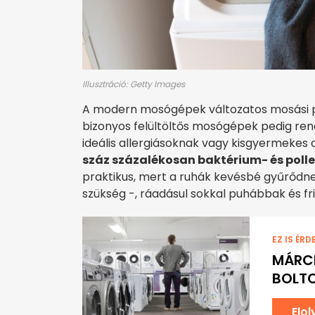
Illusztráció: Getty Images
A modern mosógépek változatos mosási p
bizonyos felültöltős mosógépek pedig ren
ideális allergiásoknak vagy kisgyermekes 
száz százalékosan baktérium- és poll
praktikus, mert a ruhák kevésbé gyűrődne
szükség -, ráadásul sokkal puhábbak és fr
EZ IS ÉRD
MÁRCI
BOLT
Elo