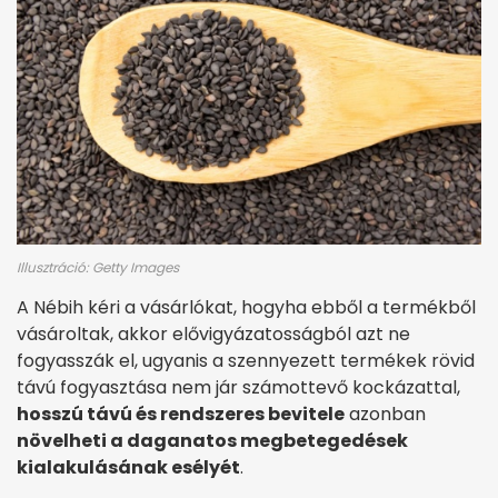
Illusztráció: Getty Images
A Nébih kéri a vásárlókat, hogyha ebből a termékből
vásároltak, akkor elővigyázatosságból azt ne
fogyasszák el, ugyanis a szennyezett termékek rövid
távú fogyasztása nem jár számottevő kockázattal,
hosszú távú és rendszeres bevitele
azonban
növelheti a daganatos megbetegedések
kialakulásának esélyét
.