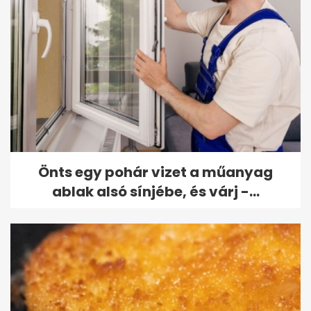
Önts egy pohár vizet a műanyag
ablak alsó sínjébe, és várj -...