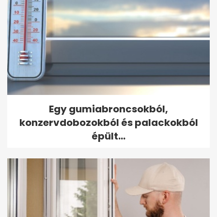
Egy gumiabroncsokból,
konzervdobozokból és palackokból
épült...