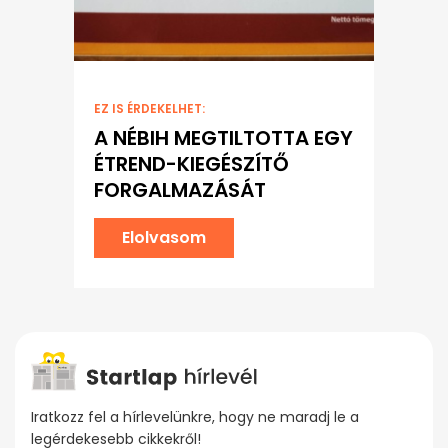
EZ IS ÉRDEKELHET:
A NÉBIH MEGTILTOTTA EGY
ÉTREND-KIEGÉSZÍTŐ
FORGALMAZÁSÁT
Elolvasom
Iratkozz fel a hírlevelünkre, hogy ne maradj le a
legérdekesebb cikkekről!