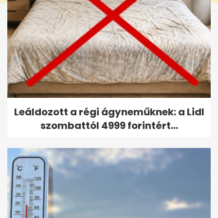
Leáldozott a régi ágyneműknek: a Lidl
szombattól 4999 forintért...