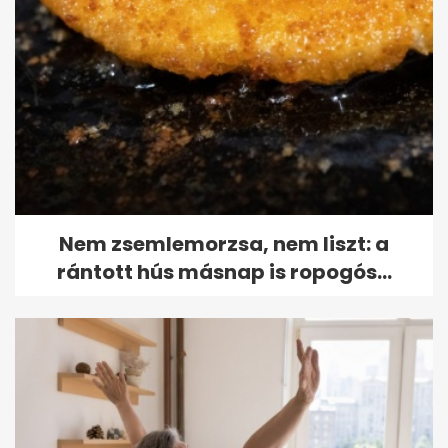
Nem zsemlemorzsa, nem liszt: a
rántott hús másnap is ropogós...