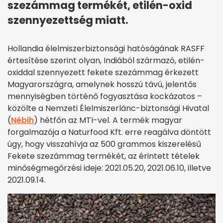
szezámmag termékét, etilén-oxid
szennyezettség miatt.
Hollandia élelmiszerbiztonsági hatóságának RASFF
értesítése szerint olyan, Indiából származó, etilén-
oxiddal szennyezett fekete szezámmag érkezett
Magyarországra, amelynek hosszú távú, jelentős
mennyiségben történő fogyasztása kockázatos –
közölte a Nemzeti Élelmiszerlánc-biztonsági Hivatal
(
Nébih
) hétfőn az MTI-vel. A termék magyar
forgalmazója a Naturfood Kft. erre reagálva döntött
úgy, hogy visszahívja az 500 grammos kiszerelésű
Fekete szezámmag termékét, az érintett tételek
minőségmegőrzési ideje: 2021.05.20, 2021.06.10, illetve
2021.09.14.