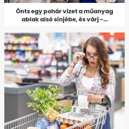
Önts egy pohár vizet a műanyag
ablak alsó sínjébe, és várj -...