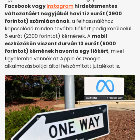
Facebook vagy
Instagram
hirdetésmentes
változatáért nagyjából havi tíz eurót (3900
forintot) számláznának
, a felhasználóhoz
kapcsolódó minden további fiókért pedig körülbelül
6 eurót (2300 forintot) kérnének. A
mobil
eszközökön viszont durván 13 eurót (5000
forintot) kérnének havonta egy fiókért
, mivel
figyelembe vennék az Apple és Google
alkalmazásboltjai által felszámított jutalékot is.