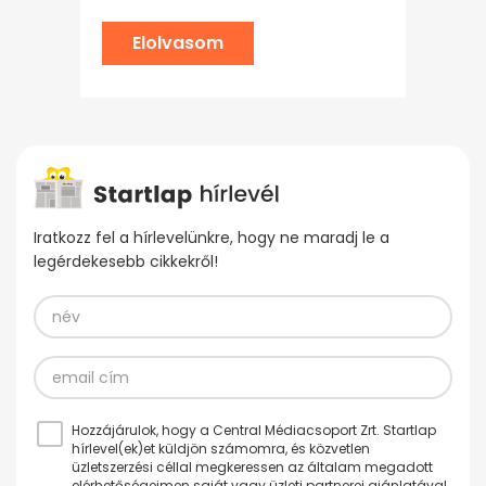
Elolvasom
Iratkozz fel a hírlevelünkre, hogy ne maradj le a
legérdekesebb cikkekről!
Hozzájárulok, hogy a Central Médiacsoport Zrt. Startlap
hírlevel(ek)et küldjön számomra, és közvetlen
üzletszerzési céllal megkeressen az általam megadott
elérhetőségeimen saját vagy üzleti partnerei ajánlatával.