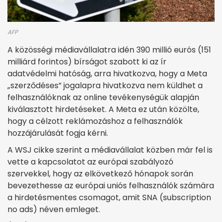
AFP
A közösségi médiavállalatra idén 390 millió eurós (151
milliárd forintos) bírságot szabott ki az ír
adatvédelmi hatóság, arra hivatkozva, hogy a Meta
„szerződéses” jogalapra hivatkozva nem küldhet a
felhasználóknak az online tevékenységük alapján
kiválasztott hirdetéseket. A Meta ez után közölte,
hogy a célzott reklámozáshoz a felhasználók
hozzájárulását fogja kérni.
A WSJ cikke szerint a médiavállalat közben már fel is
vette a kapcsolatot az európai szabályozó
szervekkel, hogy az elkövetkező hónapok során
bevezethesse az európai uniós felhasználók számára
a hirdetésmentes csomagot, amit SNA (subscription
no ads) néven emleget.