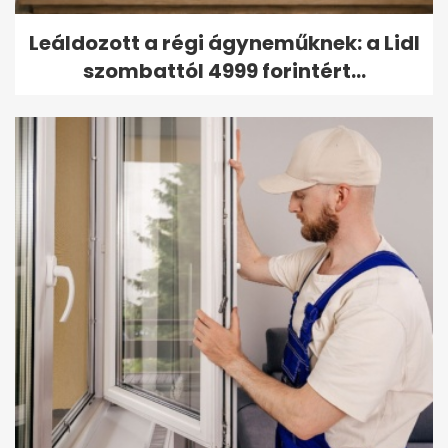
Leáldozott a régi ágyneműknek: a Lidl
szombattól 4999 forintért...