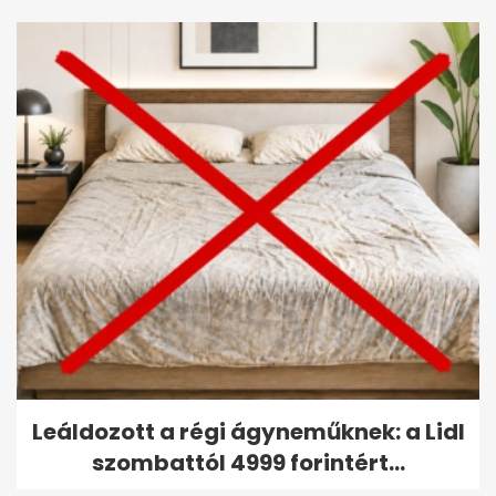
Leáldozott a régi ágyneműknek: a Lidl
szombattól 4999 forintért...