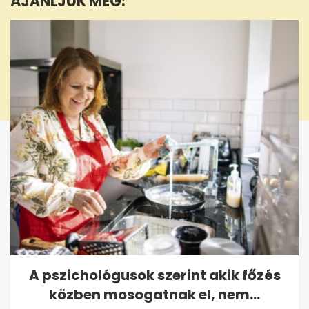
AJÁNLJUK MÉG:
seconds
A pszichológusok szerint akik főzés
közben mosogatnak el, nem...