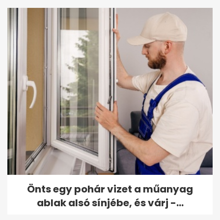
Önts egy pohár vizet a műanyag
ablak alsó sínjébe, és várj -...