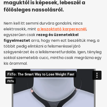
maguktól is képesek, lebeszél a
fölösleges nassolásról.
Nem kell itt semmi durvára gondolni, nincs
elektrosokk, mint
a leszoktató karperecnél
,
egyszerűen csak
rezeg és üzenetekkel
figyelmeztet
arra, hogy nem ezt beszéltük meg, a
többit pedig elintézni a felismeréssel járó
szégyenérzet és a lelkiismeretfurdalás. Igen, tényleg
sokkal szemetebb cucc, mintha csak megrázna egy
kis árammal.