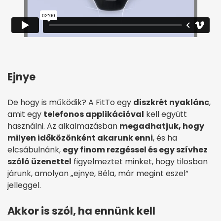
Ejnye
De hogy is működik? A FitTo egy
diszkrét nyaklánc
,
amit egy
telefonos applikációval
kell együtt
használni. Az alkalmazásban
megadhatjuk, hogy
milyen időközönként akarunk enni
, és ha
elcsábulnánk,
egy finom rezgéssel és egy szívhez
szóló üzenettel
figyelmeztet minket, hogy tilosban
járunk, amolyan „ejnye, Béla, már megint eszel”
jelleggel.
Akkor is szól, ha ennünk kell