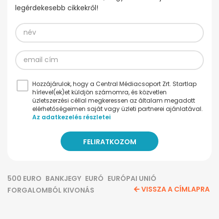
legérdekesebb cikkekről!
Hozzájárulok, hogy a Central Médiacsoport Zrt. Startlap
hírlevel(ek)et küldjön számomra, és közvetlen
üzletszerzési céllal megkeressen az általam megadott
elérhetőségeimen saját vagy üzleti partnerei ajánlatával.
Az adatkezelés részletei
500 EURO
BANKJEGY
EURÓ
EURÓPAI UNIÓ
VISSZA A CÍMLAPRA
FORGALOMBÓL KIVONÁS