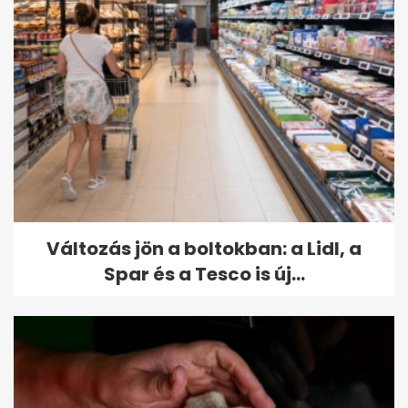
Változás jön a boltokban: a Lidl, a
Spar és a Tesco is új...