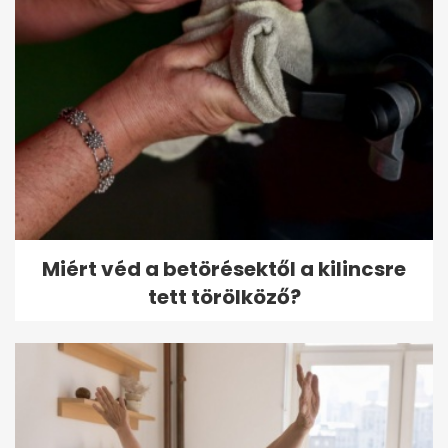
Miért véd a betörésektől a kilincsre
tett törölköző?