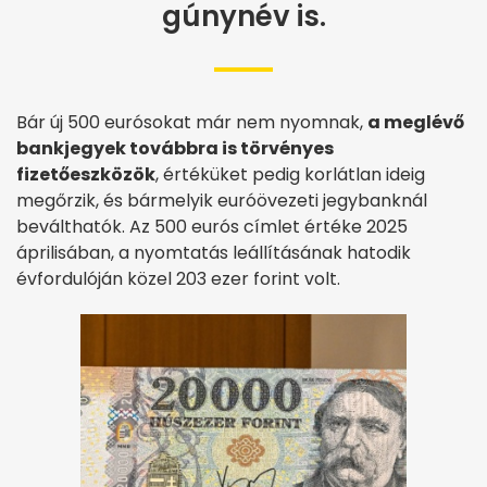
gúnynév is.
Bár új 500 eurósokat már nem nyomnak,
a meglévő
bankjegyek továbbra is törvényes
fizetőeszközök
, értéküket pedig korlátlan ideig
megőrzik, és bármelyik euróövezeti jegybanknál
beválthatók. Az 500 eurós címlet értéke 2025
áprilisában, a nyomtatás leállításának hatodik
évfordulóján közel 203 ezer forint volt.