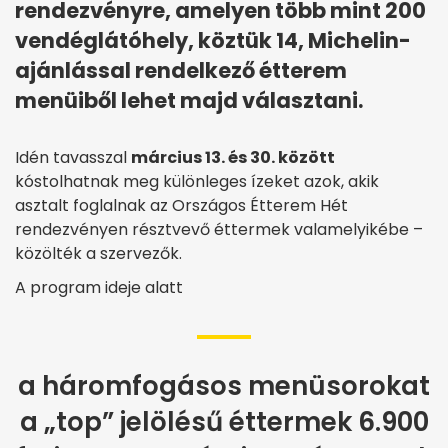
rendezvényre, amelyen több mint 200
vendéglátóhely, köztük 14, Michelin-
ajánlással rendelkező étterem
menüiből lehet majd választani.
Idén tavasszal
március 13. és 30. között
kóstolhatnak meg különleges ízeket azok, akik
asztalt foglalnak az Országos Étterem Hét
rendezvényen résztvevő éttermek valamelyikébe –
közölték a szervezők.
A program ideje alatt
a háromfogásos menüsorokat
a „top” jelölésű éttermek 6.900