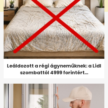
Leáldozott a régi ágyneműknek: a Lidl
szombattól 4999 forintért...