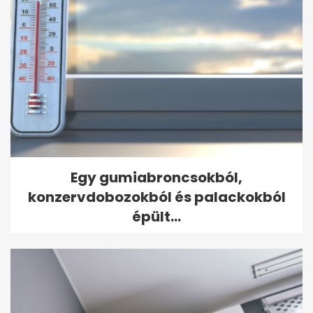
Egy gumiabroncsokból,
konzervdobozokból és palackokból
épült...