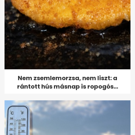
Nem zsemlemorzsa, nem liszt: a
rántott hús másnap is ropogós...