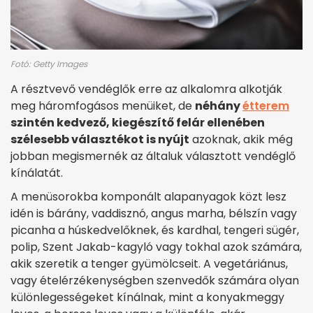
Fotó: Getty Images
A résztvevő vendéglők erre az alkalomra alkotják
meg háromfogásos menüiket, de
néhány
étterem
szintén kedvező, kiegészítő felár ellenében
szélesebb választékot is nyújt
azoknak, akik még
jobban megismernék az általuk választott vendéglő
kínálatát.
A menüsorokba komponált alapanyagok közt lesz
idén is bárány, vaddisznó, angus marha, bélszín vagy
picanha a húskedvelőknek, és kardhal, tengeri sügér,
polip, Szent Jakab-kagyló vagy tokhal azok számára,
akik szeretik a tenger gyümölcseit. A vegetáriánus,
vagy ételérzékenységben szenvedők számára olyan
különlegességeket kínálnak, mint a konyakmeggy