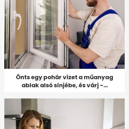
Önts egy pohár vizet a műanyag
ablak alsó sínjébe, és várj -...