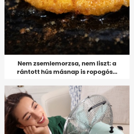
Nem zsemlemorzsa, nem liszt: a
rántott hús másnap is ropogós...