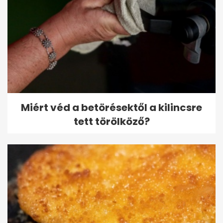
Miért véd a betörésektől a kilincsre
tett törölköző?