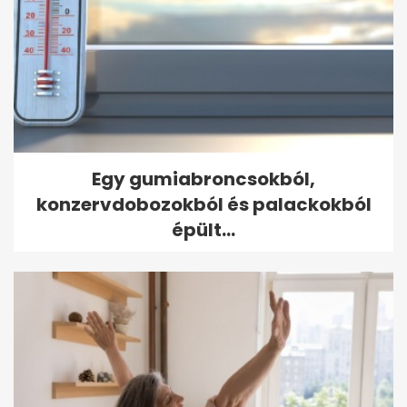
Egy gumiabroncsokból,
konzervdobozokból és palackokból
épült...