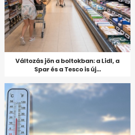
Változás jön a boltokban: a Lidl, a
Spar és a Tesco is új...