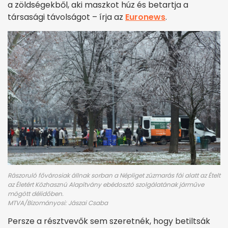
a zöldségekből, aki maszkot húz és betartja a
társasági távolságot – írja az
Euronews
.
Rászoruló fővárosiak állnak sorban a Népliget zúzmarás fái alatt az Ételt
az Életért Közhasznú Alapítvány ebédosztó szolgálatának járműve
mögött délidőben.
MTVA/Bizományosi: Jászai Csaba
Persze a résztvevők sem szeretnék, hogy betiltsák