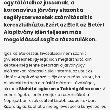
egy tál ételhez jussanak, a
koronavírus járvány viszont a
segélyszervezetek számításait is
keresztülhúzta. Ezért az Ételt az Életért
Alapítvány idén teljesen más
megoldással segít a rászorulókon.
Igaz, az ételosztás hivatalosan nem számít
gyülekezésnek így legálisan megtartható, ám
képtelenség lenne betartani a járványügyi
előírásokat, ráadásul Szilaj Péterné, az Ételt az
Életért Alapítvány szóvivője arra is rámutatott, ha
mindenki tartaná a másfél méteres távolságot,
akkor a
Blahától egészen a Tabánig állna a sor
. A
nehézségek ellenére várják a rászorulókat a
Népligetben, csak ezúttal kisebb csoportokban.
Kizárólag az kaphat a meleg levesből, a kenyérből és