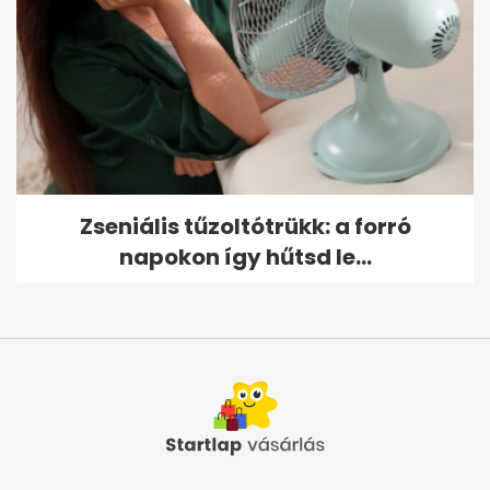
Zseniális tűzoltótrükk: a forró
napokon így hűtsd le...