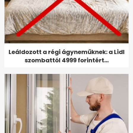
Leáldozott a régi ágyneműknek: a Lidl
szombattól 4999 forintért...