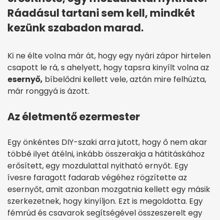
Ráadásul tartani sem kell, mindkét
kezünk szabadon marad.
Ki ne élte volna már át, hogy egy nyári zápor hirtelen
csapott le rá, s ahelyett, hogy tapsra kinyílt volna az
esernyő,
bíbelődni kellett vele, aztán mire felhúzta,
már ronggyá is ázott.
Az életmentő ezermester
Egy önkéntes DIY-szaki arra jutott, hogy ő nem akar
többé ilyet átélni, inkább összerakja a hátitáskához
erősített, egy mozdulattal nyitható ernyőt. Egy
ívesre faragott fadarab végéhez rögzítette az
esernyőt, amit azonban mozgatnia kellett egy másik
szerkezetnek, hogy kinyíljon. Ezt is megoldotta. Egy
fémrúd és csavarok segítségével összeszerelt egy