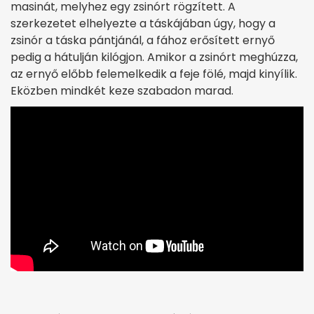
masinát, melyhez egy zsinórt rögzített. A
szerkezetet elhelyezte a táskájában úgy, hogy a
zsinór a táska pántjánál, a fához erősített ernyő
pedig a hátulján kilógjon. Amikor a zsinórt meghúzza,
az ernyő előbb felemelkedik a feje fölé, majd kinyílik.
Eközben mindkét keze szabadon marad.