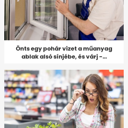
Önts egy pohár vizet a műanyag
ablak alsó sínjébe, és várj -...