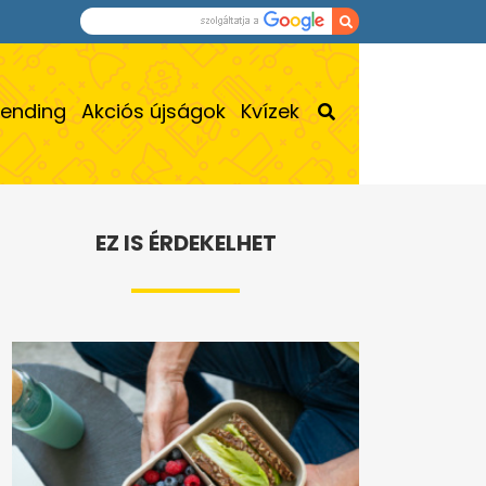
rending
Akciós újságok
Kvízek
EZ IS ÉRDEKELHET