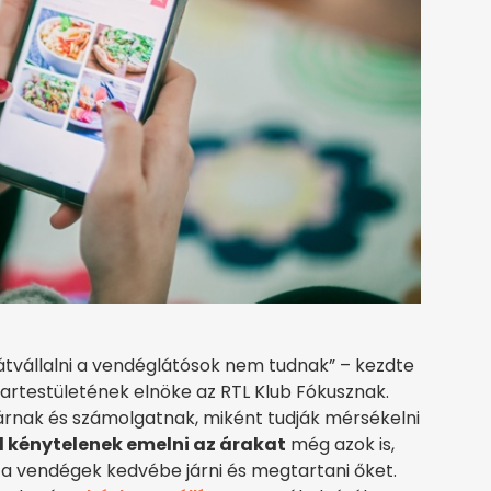
átvállalni a vendéglátósok nem tudnak” – kezdte
artestületének elnöke az RTL Klub Fókusznak.
várnak és számolgatnak, miként tudják mérsékelni
l kénytelenek emelni az árakat
még azok is,
 a vendégek kedvébe járni és megtartani őket.