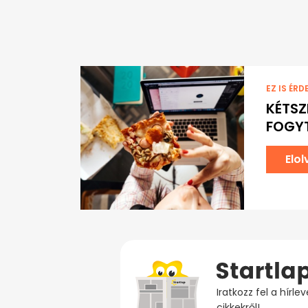
EZ IS ÉRD
KÉTSZ
FOGYT
Elo
Iratkozz fel a hírl
cikkekről!