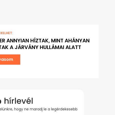
EKELHET:
ER ANNYIAN HÍZTAK, MINT AHÁNYAN
AK A JÁRVÁNY HULLÁMAI ALATT
lvasom
evelünkre, hogy ne maradj le a legérdekesebb