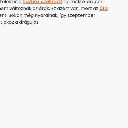
teles és a
házhoz szállított
termékek árában
em változnak az árak. Ez azért van, mert az
áfa
elent. Sokan még nyaralnak, így szeptember-
t okoz a drágulás.