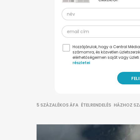
Hozzájárulok, hogy a Central Médiacs
számomra, és közvetlen üzletszerz
elérhetőségeimen saját vagy üzleti 
részletei
5 SZÁZALÉKOS ÁFA
ÉTELRENDELÉS
HÁZHOZ SZ