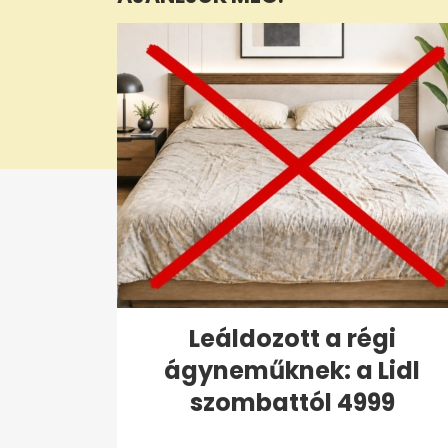
seconds
Volume
0%
Leáldozott a régi
ágyneműknek: a Lidl
szombattól 4999
forintért...