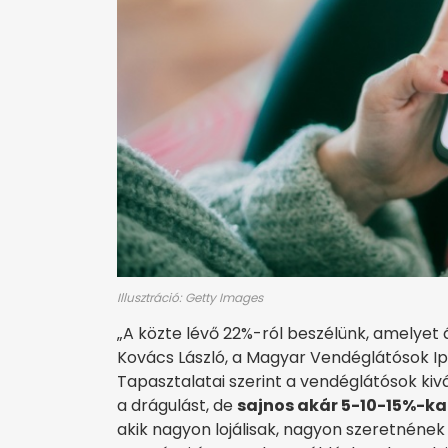
Illusztráció: Getty Images
„A közte lévő 22%-ról beszélünk, amelyet 
Kovács László, a Magyar Vendéglátósok Ip
Tapasztalatai szerint a vendéglátósok ki
a drágulást, de
sajnos akár 5-10-15%-ka
akik nagyon lojálisak, nagyon szeretnének