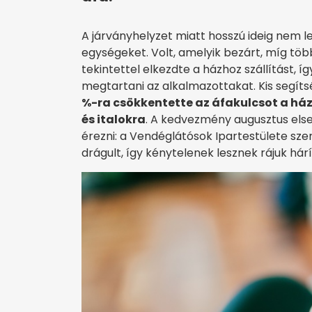
A járványhelyzet miatt hosszú ideig nem l
egységeket. Volt, amelyik bezárt, míg több
tekintettel elkezdte a házhoz szállítást, í
megtartani az alkalmazottakat. Kis segí
%-ra csökkentette az áfakulcsot a házh
és italokra
. A kedvezmény augusztus else
érezni: a Vendéglátósok Ipartestülete sze
drágult, így kénytelenek lesznek rájuk há