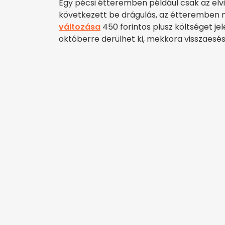
Egy pécsi étteremben például csak az elvi
következett be drágulás, az étteremben n
változása
450 forintos plusz költséget j
októberre derülhet ki, mekkora visszaesés