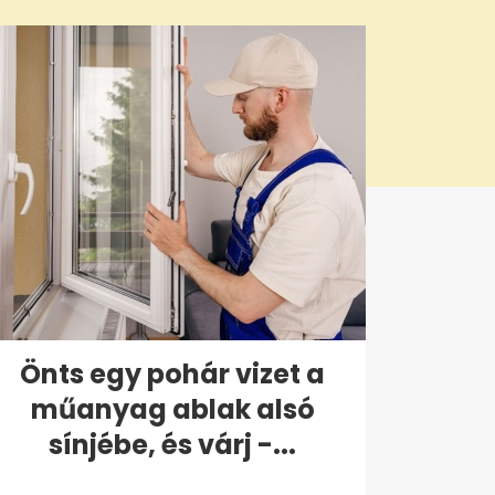
Önts egy pohár vizet a
műanyag ablak alsó
sínjébe, és várj -...