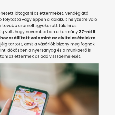
ehetett látogatni az éttermeket, vendéglátó
 folytatta vagy éppen a kialakult helyzetre való
gy tovább üzemelt, igyekezett túlélni és
tség volt, hogy novemberben a kormány
27-ről 5
oz szállított valamint az elviteles ételekre
jéig tartott, amit a vásárlók bizony meg fognak
rint időközben a nyersanyag és a munkaerő is
rítani az éttermek az adó visszaemelését.