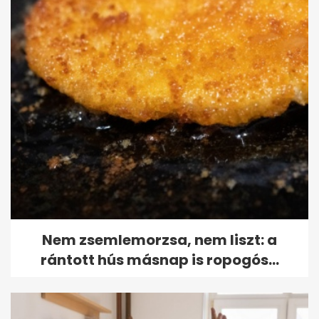
Nem zsemlemorzsa, nem liszt: a
rántott hús másnap is ropogós...