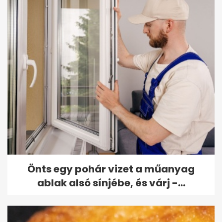
Önts egy pohár vizet a műanyag
ablak alsó sínjébe, és várj -...