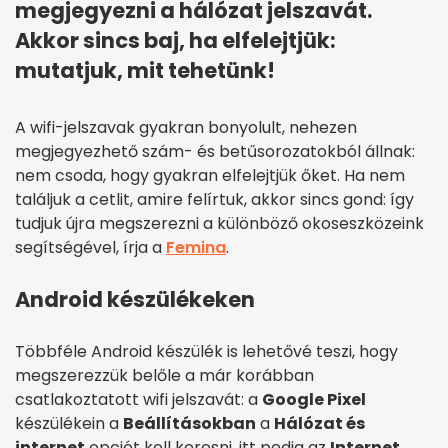
megjegyezni a hálózat jelszavát.
Akkor sincs baj, ha elfelejtjük:
mutatjuk, mit tehetünk!
A wifi-jelszavak gyakran bonyolult, nehezen
megjegyezhető szám- és betűsorozatokból állnak:
nem csoda, hogy gyakran elfelejtjük őket. Ha nem
találjuk a cetlit, amire felírtuk, akkor sincs gond: így
tudjuk újra megszerezni a különböző okoseszközeink
segítségével, írja a
Femina
.
Android készülékeken
Többféle Android készülék is lehetővé teszi, hogy
megszerezzük belőle a már korábban
csatlakoztatott wifi jelszavát: a
Google Pixel
készülékein a
Beállításokban
a
Hálózat és
internet
opciót kell keresni, itt pedig az
Internet