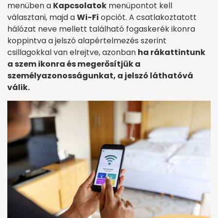
menüben a
Kapcsolatok
menüpontot kell
választani, majd a
Wi-Fi
opciót. A csatlakoztatott
hálózat neve mellett található fogaskerék ikonra
koppintva a jelszó alapértelmezés szerint
csillagokkal van elrejtve, azonban
ha rákattintunk
a szem ikonra és megerősítjük a
személyazonosságunkat, a jelszó láthatóvá
válik.