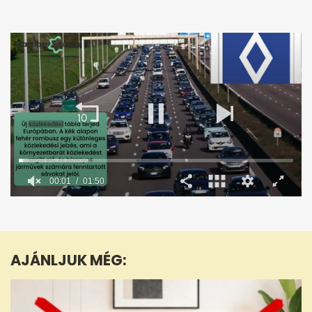
0
seconds
of
1
minute,
AJÁNLJUK MÉG:
50
seconds