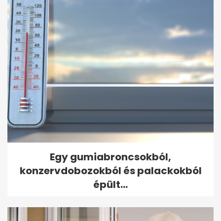
Egy gumiabroncsokból,
konzervdobozokból és palackokból
épült...