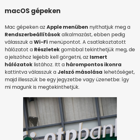
macOS gépeken
Mac gépeken az
Apple menüben
nyithatjuk meg a
Rendszerbeállítások
alkalmazást, ebben pedig
válasszuk a
Wi-Fi
menüpontot. A csatlakoztatott
hálózatot a
Részletek
gombbal tekinthetjük meg, de
a jelszóhoz lejjebb kell görgetni, az
Ismert
hálózatok
listához. Itt a
hárompontos ikonra
kattintva válasszuk a
Jelszó másolása
lehetőséget,
majd illesszük be egy jegyzetbe vagy üzenetbe: így
mi magunk is megtekinthetjük.