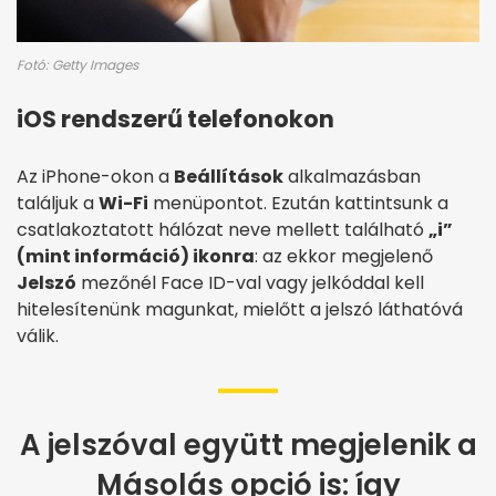
Fotó: Getty Images
iOS rendszerű telefonokon
Az iPhone-okon a
Beállítások
alkalmazásban
találjuk a
Wi-Fi
menüpontot. Ezután kattintsunk a
csatlakoztatott hálózat neve mellett található
„i”
(mint információ) ikonra
: az ekkor megjelenő
Jelszó
mezőnél Face ID-val vagy jelkóddal kell
hitelesítenünk magunkat, mielőtt a jelszó láthatóvá
válik.
A jelszóval együtt megjelenik a
Másolás opció is: így