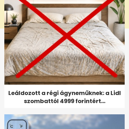
Leáldozott a régi ágyneműknek: a Lidl
szombattól 4999 forintért...