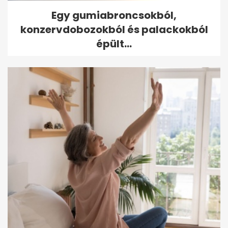
Egy gumiabroncsokból,
konzervdobozokból és palackokból
épült...