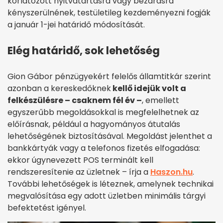
korlátozott nyitvatartásra vagy bezárásra
kényszerülnének, testületileg kezdeményezni fogják
a január 1-jei határidő módosítását.
Elég határidő, sok lehetőség
Gion Gábor pénzügyekért felelős államtitkár szerint
azonban a kereskedőknek
kellő idejük volt a
felkészülésre – csaknem fél év –
, emellett
egyszerűbb megoldásokkal is megfelelhetnek az
előírásnak, például a hagyományos átutalás
lehetőségének biztosításával. Megoldást jelenthet a
bankkártyák vagy a telefonos fizetés elfogadása:
ekkor úgynevezett POS terminált kell
rendszeresítenie az üzletnek – írja a
Haszon.hu
.
További lehetőségek is léteznek, amelynek technikai
megvalósítása egy adott üzletben minimális tárgyi
befektetést igényel.