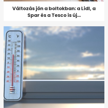
Változás jön a boltokban: a Lidl, a
Spar és a Tesco is új...