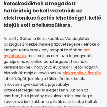
kereskedőknek a megadott
határideig be kell vezetniük az
elektronikus fizetés lehetőségét, kellő
idejük volt a felkészülésre.
Antalffy Gábor, a Kereskedők és Vendéglátók
Országos Érdekképviseleti Szövetségének elnöke a
Magyar Nemzetnek egy nappal korábban
azt
nyilatkozta
, most sajnos nem az a legnagyobb
gondja a hazai online pénztárgépet használó
kereskedőknek, hogy jövő év január 1-jétől hogyan
biztosítják majd a vevőiknek az
elektronikus fizetés
lehetőségét, jelenleg a túlélésért küzdenek,
miközben igyekeznek a jogszabályi
kötelezettségeknek is eleget tenni. Abban az
esetben, ha a járvány alakulása miatt esetleg a
következő időszakban a plázák és a kisebb boltok