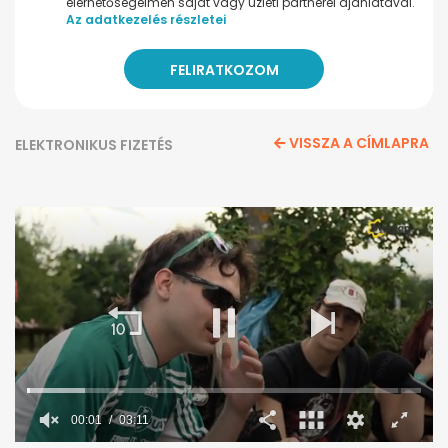
elérhetőségeimen saját vagy üzleti partnerei ajánlatával.
Az adatkezelés részletei
VISSZA A CÍMLAPRA
ELEKTRONIKUS FIZETÉS
00:02
03:11