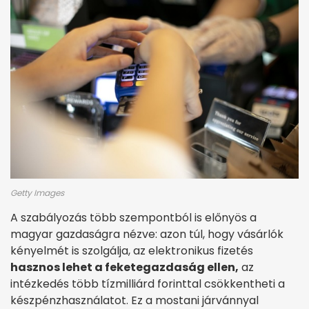
Getty Images
A szabályozás több szempontból is előnyös a
magyar gazdaságra nézve: azon túl, hogy vásárlók
kényelmét is szolgálja, az elektronikus fizetés
hasznos lehet a feketegazdaság ellen,
az
intézkedés több tízmilliárd forinttal csökkentheti a
készpénzhasználatot. Ez a mostani járvánnyal