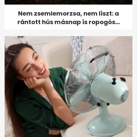
Nem zsemlemorzsa, nem liszt: a
rántott hús másnap is ropogós...