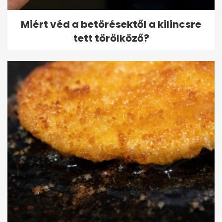
Miért véd a betörésektől a kilincsre
tett törölköző?