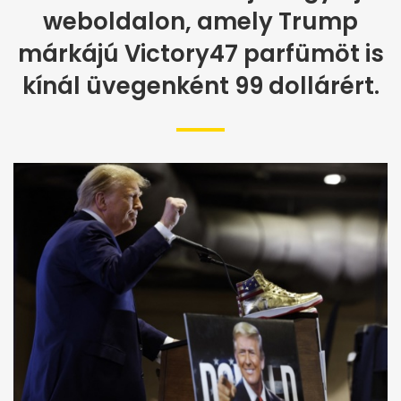
weboldalon, amely Trump
márkájú Victory47 parfümöt is
kínál üvegenként 99 dollárért.