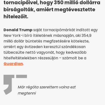
tornacipőivel, hogy 350 millió dollárra
bírságolták, amiért megtévesztette
hitelezőit.
Donald Trump
saját tornacipőmárkát indított egy
New York-i bíró ítéletének másnapján, aki 354,9
millió dollár büntetés megfizetésére kötelezte,
amiért egy évtizeden keresztül szándékosan
túlbecsülte nettó vagyonát, hogy kedvezőbb
hitelfeltételekben részesüljön – számolt be a
Guardian
.
Már régóta szerettem volna ezt
megtenni