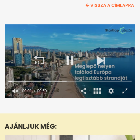
VISSZA A CÍMLAPRA
00:02
00:59
0
seconds
of
59
seconds
AJÁNLJUK MÉG: