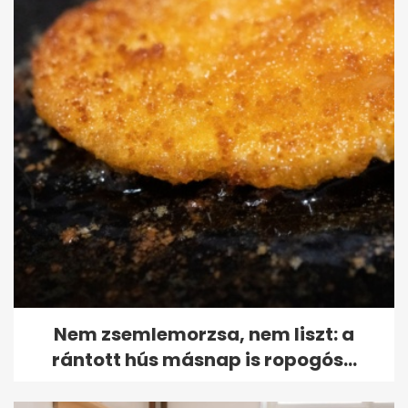
Nem zsemlemorzsa, nem liszt: a
rántott hús másnap is ropogós...