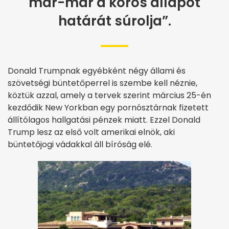
már-már a kóros állapot
határát súrolja”.
Donald Trumpnak egyébként négy állami és
szövetségi büntetőperrel is szembe kell néznie,
köztük azzal, amely a tervek szerint március 25-én
kezdődik New Yorkban egy pornósztárnak fizetett
állítólagos hallgatási pénzek miatt. Ezzel Donald
Trump lesz az első volt amerikai elnök, aki
büntetőjogi vádakkal áll bíróság elé.