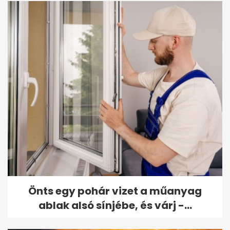
Önts egy pohár vizet a műanyag
ablak alsó sínjébe, és várj -...