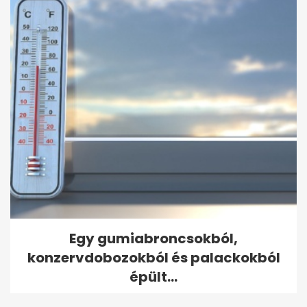
Egy gumiabroncsokból,
konzervdobozokból és palackokból
épült...