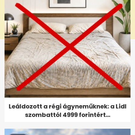
Leáldozott a régi ágyneműknek: a Lidl
szombattól 4999 forintért...