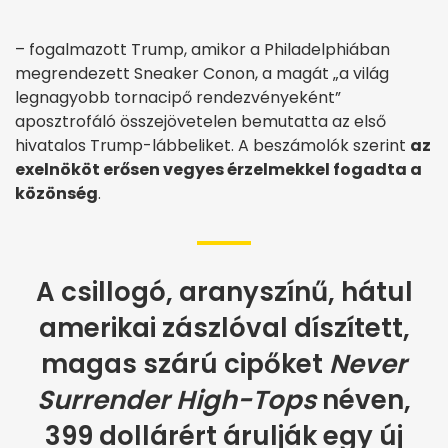
– fogalmazott Trump, amikor a Philadelphiában
megrendezett Sneaker Conon, a magát „a világ
legnagyobb tornacipő rendezvényeként”
aposztrofáló összejövetelen bemutatta az első
hivatalos Trump-lábbeliket. A beszámolók szerint
az
exelnököt erősen vegyes érzelmekkel fogadta a
közönség
.
A csillogó, aranyszínű, hátul
amerikai zászlóval díszített,
magas szárú cipőket
Never
Surrender High-Tops
néven,
399 dollárért árulják egy új