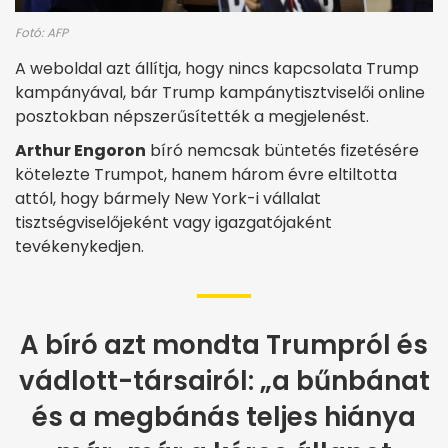
Fotó: AFP
A weboldal azt állítja, hogy nincs kapcsolata Trump
kampányával, bár Trump kampánytisztviselői online
posztokban népszerűsítették a megjelenést.
Arthur Engoron
bíró nemcsak büntetés fizetésére
kötelezte Trumpot, hanem három évre eltiltotta
attól, hogy bármely New York-i vállalat
tisztségviselőjeként vagy igazgatójaként
tevékenykedjen.
A bíró azt mondta Trumpról és
vádlott-társairól: „a bűnbánat
és a megbánás teljes hiánya