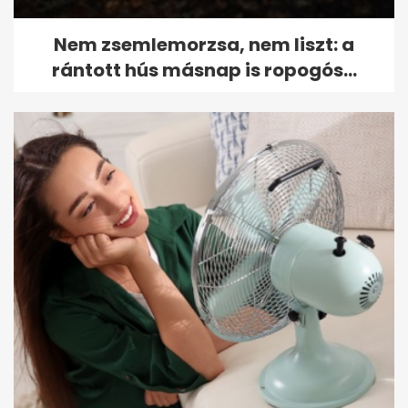
Nem zsemlemorzsa, nem liszt: a
rántott hús másnap is ropogós...