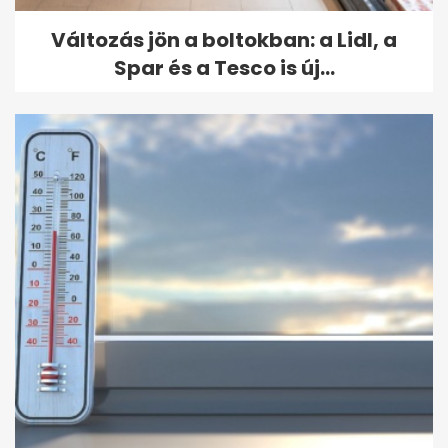
Változás jön a boltokban: a Lidl, a
Spar és a Tesco is új...