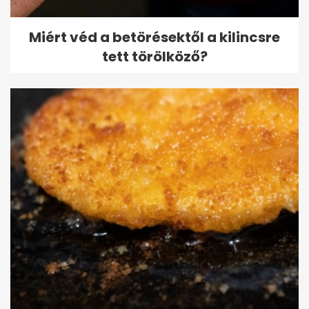
Miért véd a betörésektől a kilincsre
tett törölköző?