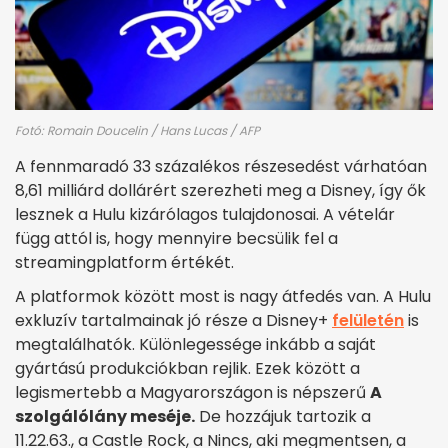
Fotó: Romain Doucelin / Hans Lucas / AFP
A fennmaradó 33 százalékos részesedést várhatóan
8,61 milliárd dollárért szerezheti meg a Disney, így ők
lesznek a Hulu kizárólagos tulajdonosai. A vételár
függ attól is, hogy mennyire becsülik fel a
streamingplatform értékét.
A platformok között most is nagy átfedés van. A Hulu
exkluzív tartalmainak jó része a Disney+
felületén
is
megtalálhatók. Különlegessége inkább a saját
gyártású produkciókban rejlik. Ezek között a
legismertebb a Magyarországon is népszerű
A
szolgálólány meséje.
De hozzájuk tartozik a
11.22.63., a Castle Rock, a Nincs, aki megmentsen, a