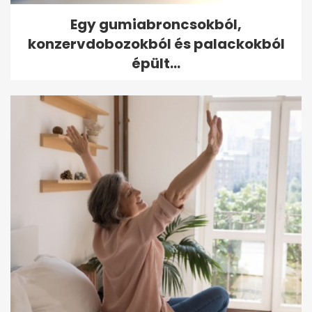
Egy gumiabroncsokból,
konzervdobozokból és palackokból
épült...