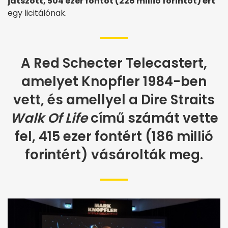
játszott, 504 ezer fontot (226 millió forintot) ért
egy licitálónak.
A Red Schecter Telecastert,
amelyet Knopfler 1984-ben
vett, és amellyel a Dire Straits
Walk Of Life
című számát vette
fel, 415 ezer fontért (186 millió
forintért) vásárolták meg.