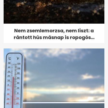
Nem zsemlemorzsa, nem liszt: a
rántott hús másnap is ropogós...