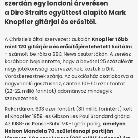
szerdán egy londoni árverésen
a Dire Straits együttest alapító Mark
Knopfler gitárjai és erősítői.
A Christie’s által szervezett aukción
Knopfler több
mint 120 gitárjára és erősítőjére lehetett licitálni
– számolt be róla a BBC News csütörtökön. A zenész
korábban bejelentette, hogy a bevétel 25 százalékát
négy jótékonysági szervezetnek, köztük a Brit
Vöröskeresztnek szánja. Az aukciósház csatlakozva a
nagyvonalú gesztushoz, szintén 50-50 ezer fontot
(22-22 millió forintot) adományoz mindegyik
szervezetnek.
Rekordáron, 693 ezer fontért (311 millió forintért) kelt
el Knopfler 1959-es Gibson Les Paul Standard gitárja.
Az 1988-as Pensa-Suhr MK-1 gitár pedig,
amelyen
Nelson Mandela 70. születésnapi partiján