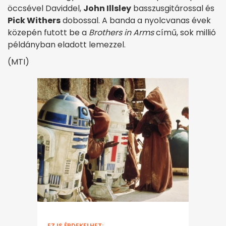
öccsével Daviddel,
John Illsley
basszusgitárossal és
Pick Withers
dobossal. A banda a nyolcvanas évek
közepén futott be a
Brothers in Arms
című, sok millió
példányban eladott lemezzel.
(MTI)
EZ IS ÉRDEKELHET: