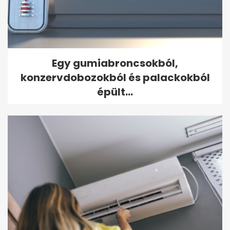
Egy gumiabroncsokból,
konzervdobozokból és palackokból
épült...