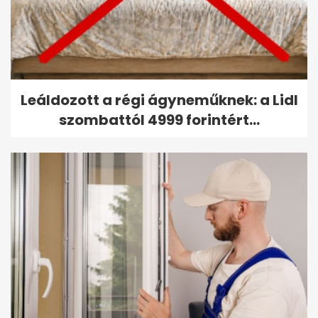
Leáldozott a régi ágyneműknek: a Lidl
szombattól 4999 forintért...