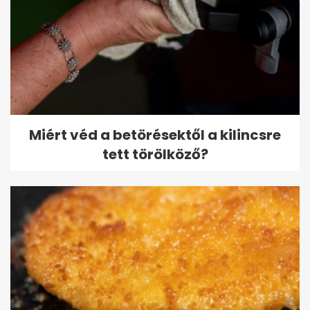
Miért véd a betörésektől a kilincsre
tett törölköző?