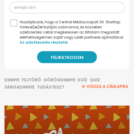
Hozzájárulok, hogy a Central Médiacsoport Zrt. Startlap
hírlevel(ek)et küldjön számomra, és közvetlen
üzletszerzési céllal megkeressen az általam megadott
elérhetőségeimen saját vagy üzleti partnerei ajánlatával.
Az adatkezelés részletei
DINNYE
FEJTÖRŐ
GÖRÖGDINNYE
KVÍZ
QUIZ
VISSZA A CÍMLAPRA
SÁRGADINNYE
TUDÁSTESZT