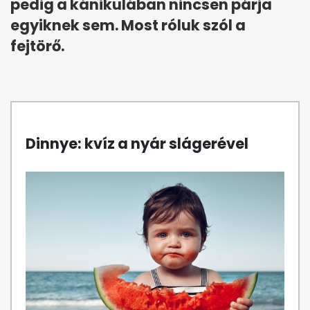
pedig a kánikulában nincsen párja
egyiknek sem. Most róluk szól a
fejtörő.
Dinnye: kvíz a nyár slágerével