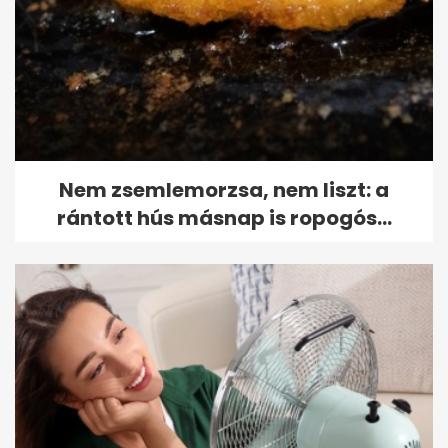
Nem zsemlemorzsa, nem liszt: a
rántott hús másnap is ropogós...