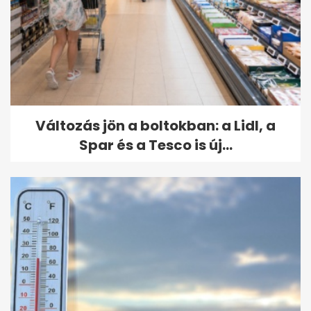
Változás jön a boltokban: a Lidl, a
Spar és a Tesco is új...