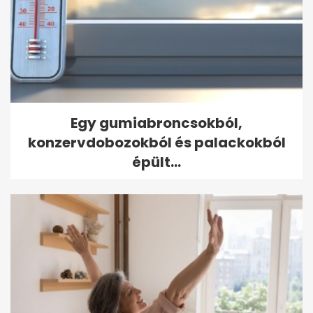
Egy gumiabroncsokból,
konzervdobozokból és palackokból
épült...