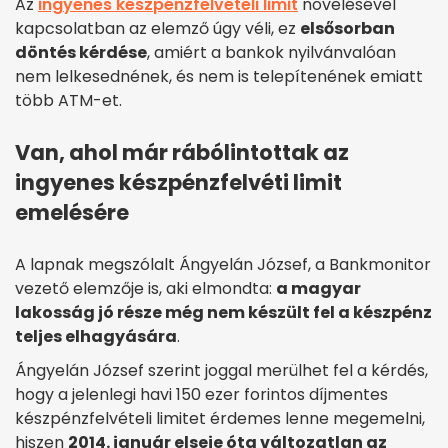
Az
ingyenes készpénzfelvételi limit
növelésével
kapcsolatban az elemző úgy véli, ez
elsősorban
döntés kérdése
, amiért a bankok nyilvánvalóan
nem lelkesednének, és nem is telepítenének emiatt
több ATM-et.
Van, ahol már rábólintottak az
ingyenes készpénzfelvéti limit
emelésére
A lapnak megszólalt Ángyelán József, a Bankmonitor
vezető elemzője is, aki elmondta:
a magyar
lakosság jó része még nem készült fel a készpénz
teljes elhagyására
.
Ángyelán József szerint joggal merülhet fel a kérdés,
hogy a jelenlegi havi 150 ezer forintos díjmentes
készpénzfelvételi limitet érdemes lenne megemelni,
hiszen
2014. január elseje óta változatlan az