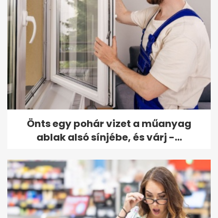
Önts egy pohár vizet a műanyag
ablak alsó sínjébe, és várj -...