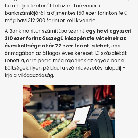
ha a teljes fizetését fel szeretné venni a
bankszámlájáról, a díjmentes 150 ezer forinton felül
még havi 312 200 forintot kell kivennie.
A Bankmonitor számítása szerint
egy havi egyszeri
310 ezer forint összegű készpénzfelvételnek az
éves költsége akár 77 ezer forint is lehet
, ami
önmagában az átlagos éves kereset 1,3 százalékát
teheti ki, erre pedig még rájönnek az egyéb banki
költségek, ilyen például a számlavezetési alapdíj –
írja a Világgazdaság.