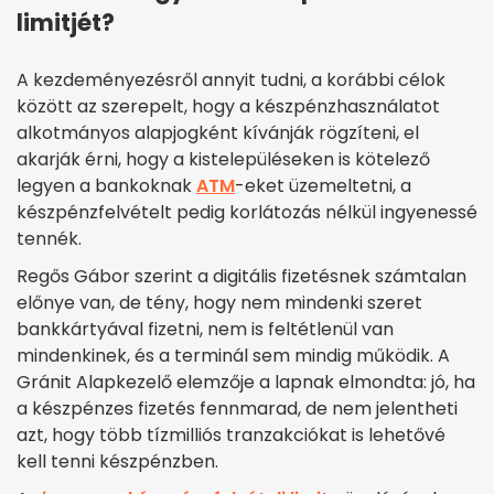
limitjét?
A kezdeményezésről annyit tudni, a korábbi célok
között az szerepelt, hogy a készpénzhasználatot
alkotmányos alapjogként kívánják rögzíteni, el
akarják érni, hogy a kistelepüléseken is kötelező
legyen a bankoknak
ATM
-eket üzemeltetni, a
készpénzfelvételt pedig korlátozás nélkül ingyenessé
tennék.
Regős Gábor szerint a digitális fizetésnek számtalan
előnye van, de tény, hogy nem mindenki szeret
bankkártyával fizetni, nem is feltétlenül van
mindenkinek, és a terminál sem mindig működik. A
Gránit Alapkezelő elemzője a lapnak elmondta: jó, ha
a készpénzes fizetés fennmarad, de nem jelentheti
azt, hogy több tízmilliós tranzakciókat is lehetővé
kell tenni készpénzben.