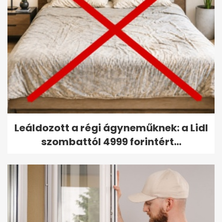
Leáldozott a régi ágyneműknek: a Lidl
szombattól 4999 forintért...