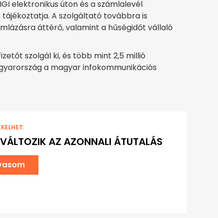
IGI elektronikus úton és a számlalevél
tájékoztatja. A szolgáltató továbbra is
lázásra áttérő, valamint a hűségidőt vállaló
izetőt szolgál ki, és több mint 2,5 millió
Magyarország a magyar infokommunikációs
EKELHET:
 VÁLTOZIK AZ AZONNALI ÁTUTALÁS
lvasom