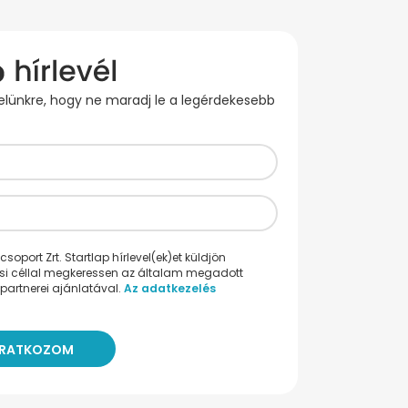
evelünkre, hogy ne maradj le a legérdekesebb
oport Zrt. Startlap hírlevel(ek)et küldjön
ési céllal megkeressen az általam megadott
partnerei ajánlatával.
Az adatkezelés