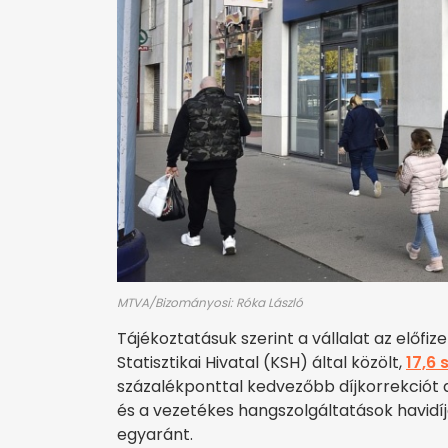
MTVA/Bizományosi: Róka László
Tájékoztatásuk szerint a vállalat az előf
Statisztikai Hivatal (KSH) által közölt,
17,6
százalékponttal kedvezőbb díjkorrekciót 
és a vezetékes hangszolgáltatások havidíja
egyaránt.