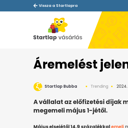
Vissza a Startlapra
Áremelést jelen
Startlap Bubba
Trending
2024. 
A vállalat az előfizetési díjak
megemeli május 1-jétől.
Május elsejétől 14,9 százalékkal
emeli
m