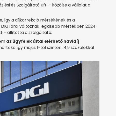
lési és Szolgáltató Kft. – közölte a vállalat a
be, így a díjkorrekció mértékének és a
 DIGI árai változnak legkisebb mértékben 2024-
 – állította a szolgáltató.
nem
az ügyfelek által elérhető havidíj
értéke így május 1-től szintén 14,9 százalékkal