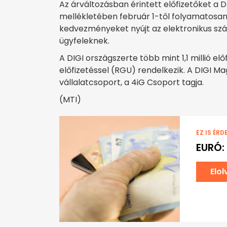
Az árváltozásban érintett előfizetőket a D
mellékletében február 1-től folyamatosan 
kedvezményeket nyújt az elektronikus szám
ügyfeleknek.
A DIGI országszerte több mint 1,1 millió előf
előfizetéssel (RGU) rendelkezik. A DIGI 
vállalatcsoport, a 4iG Csoport tagja.
(MTI)
EZ IS ÉRD
EURÓ:
Elo