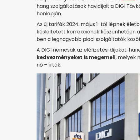
hang szolgáltatások havidíjait a DIGI Távköz
honlapján.
Az új tarifák 2024. május 1-től lépnek élet
késleltetett korrekciónak köszönhetően a
ben a legnagyobb piaci szolgáltatók között
A DIGI nemcsak az előfizetési díjakat, ha
kedvezményeket is megemeli
, melyek m
nő – írták.