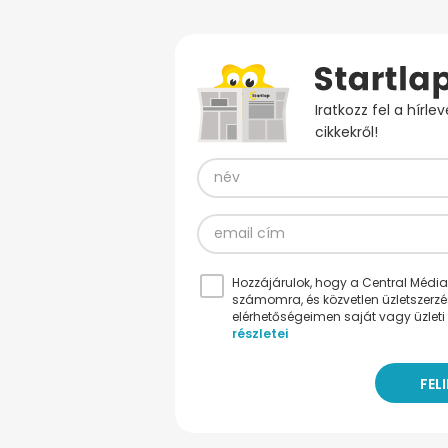
Iratkozz fel a hírl
cikkekről!
Hozzájárulok, hogy a Central Médiacs
számomra, és közvetlen üzletszerz
elérhetőségeimen saját vagy üzleti 
részletei