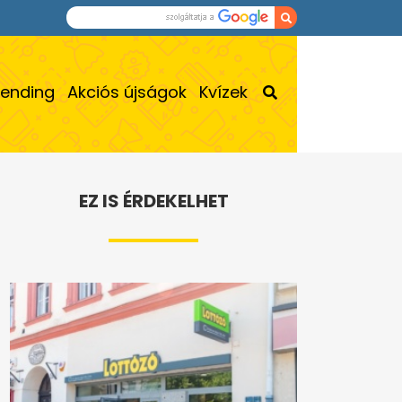
rending
Akciós újságok
Kvízek
EZ IS ÉRDEKELHET