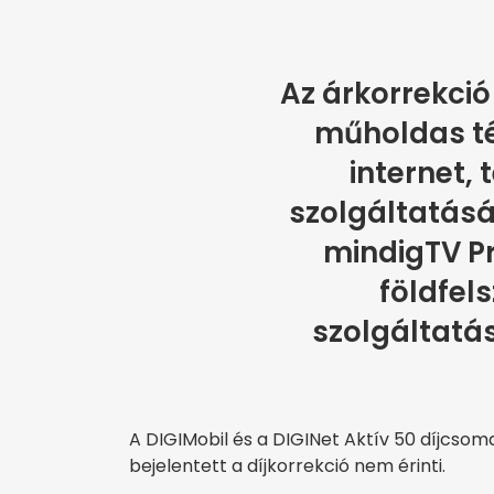
Az árkorrekció
műholdas té
internet, 
szolgáltatását
mindigTV Pr
földfels
szolgáltatás
A DIGIMobil és a DIGINet Aktív 50 díjcsom
bejelentett a díjkorrekció nem érinti.