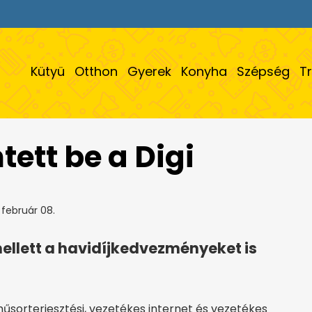
Kütyü
Otthon
Gyerek
Konyha
Szépség
T
tett be a Digi
február 08.
 mellett a havidíjkedvezményeket is
űsorterjesztési, vezetékes internet és vezetékes