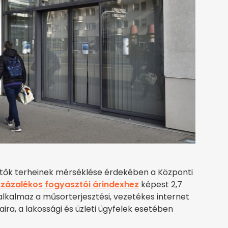
izetők terheinek mérséklése érdekében a Központi
 százalékos fogyasztói árindexhez
képest 2,7
alkalmaz a műsorterjesztési, vezetékes internet
ira, a lakossági és üzleti ügyfelek esetében