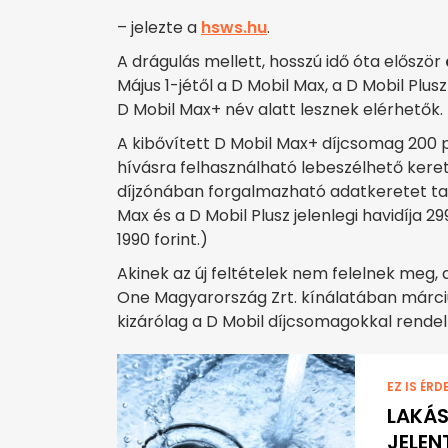
– jelezte a
hsws.hu
.
A drágulás mellett, hosszú idő óta először
Május 1-jétől a D Mobil Max, a D Mobil Plu
D Mobil Max+ név alatt lesznek elérhetők.
A kibővített D Mobil Max+ díjcsomag 200 pe
hívásra felhasználható lebeszélhető kerete
díjzónában forgalmazható adatkeretet tar
Max és a D Mobil Plusz jelenlegi havidíja 29
1990 forint.)
Akinek az új feltételek nem felelnek meg, 
One Magyarország Zrt. kínálatában március
kizárólag a D Mobil díjcsomagokkal rende
EZ IS ÉRD
LAKÁS
JELEN