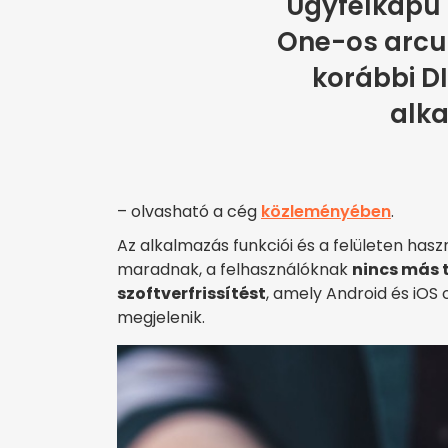
Ügyfélkapu 
One-os arcul
korábbi D
alk
– olvasható a cég
közleményében
.
Az alkalmazás funkciói és a felületen hasz
maradnak, a felhasználóknak
nincs más 
szoftverfrissítést
, amely Android és iOS
megjelenik.