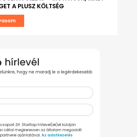
GET A PLUSZ KÖLTSÉG
lvasom
evelünkre, hogy ne maradj le a legérdekesebb
oport Zrt. Startlap hírlevel(ek)et küldjön
ési céllal megkeressen az általam megadott
partnerei ajánlatával.
Az adatkezelés