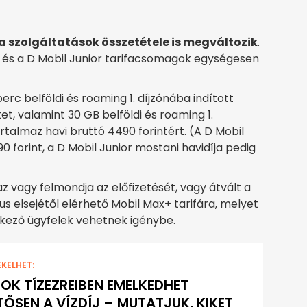
a szolgáltatások összetétele is megváltozik
.
sz és a D Mobil Junior tarifacsomagok egységesen
rc belföldi és roaming 1. díjzónába indított
t, valamint 30 GB belföldi és roaming 1.
talmaz havi bruttó 4490 forintért. (A D Mobil
90 forint, a D Mobil Junior mostani havidíja pedig
az vagy felmondja az előfizetését, vagy átvált a
 elsejétől elérhető Mobil Max+ tarifára, melyet
lkező ügyfelek vehetnek igénybe.
EKELHET:
OK TÍZEZREIBEN EMELKEDHET
TŐSEN A VÍZDÍJ – MUTATJUK, KIKET