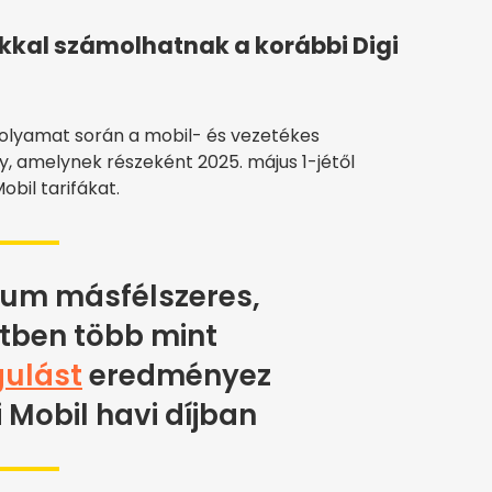
kkal számolhatnak a korábbi Digi
 folyamat során a mobil- és vezetékes
, amelynek részeként 2025. május 1-jétől
obil tarifákat.
um másfélszeres,
tben több mint
ulást
eredményez
i Mobil havi díjban