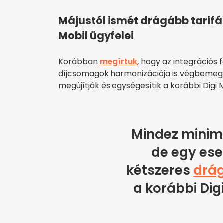
Májustól ismét drágább tarifá
Mobil ügyfelei
Korábban
megírtuk
, hogy az integrációs
díjcsomagok harmonizációja is végbemegy
megújítják és egységesítik a korábbi Digi M
Mindez minim
de egy ese
kétszeres
drág
a korábbi Dig