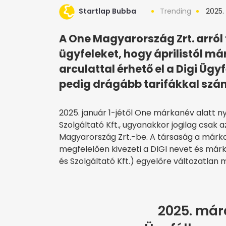
Startlap Bubba
Trending
2025. á
A One Magyarország Zrt. arról 
ügyfeleket, hogy áprilistól m
arculattal érhető el a Digi Ügy
pedig drágább tarifákkal számo
2025. január 1-jétől One márkanév alatt nyú
Szolgáltató Kft., ugyanakkor jogilag csak
Magyarország Zrt.-be. A társaság a márk
megfelelően kivezeti a DIGI nevet és már
és Szolgáltató Kft.) egyelőre változatlan 
2025. márc