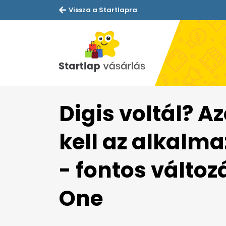
Vissza a Startlapra
Digis voltál? A
kell az alkalm
- fontos változá
One