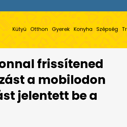
Kütyü
Otthon
Gyerek
Konyha
Szépség
T
zonnal frissítened
azást a mobilodon
st jelentett be a