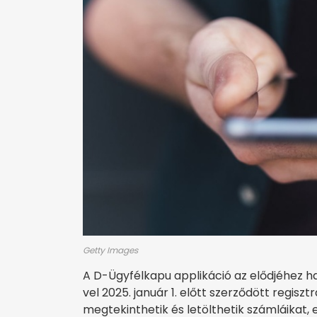
Getty Images
A D-Ügyfélkapu applikáció az elődjéhez ha
vel 2025. január 1. előtt szerződött regiszt
megtekinthetik és letölthetik számláikat, 