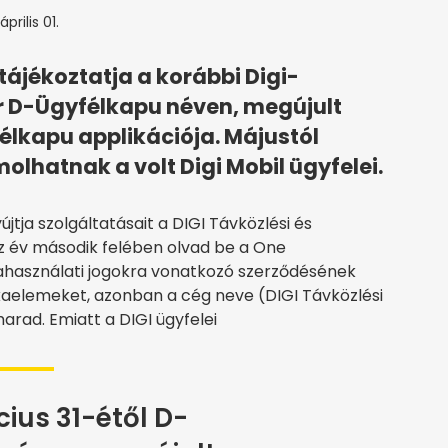
prilis 01.
tájékoztatja a korábbi Digi-
ár D-Ügyfélkapu néven, megújult
félkapu applikációja. Májustól
lhatnak a volt Digi Mobil ügyfelei.
jtja szolgáltatásait a DIGI Távközlési és
 az év második felében olvad be a One
ahasználati jogokra vonatkozó szerződésének
kaelemeket, azonban a cég neve (DIGI Távközlési
marad. Emiatt a DIGI ügyfelei
ius 31-étől D-