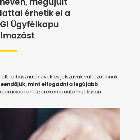
néven, megújult
attal érhetik el a
IGI Ügyfélkapu
almazást
nált felhasználónevek és jelszavak változatlanok
teendőjük, mint elfogadni a legújabb
 operációs rendszereken is automatikusan