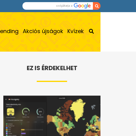
rending
Akciós újságok
Kvízek
EZ IS ÉRDEKELHET