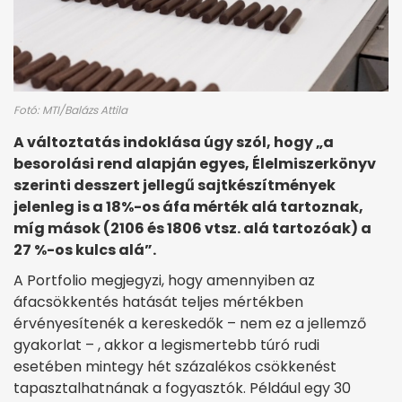
Fotó: MTI/Balázs Attila
A változtatás indoklása úgy szól, hogy „a
besorolási rend alapján egyes, Élelmiszerkönyv
szerinti desszert jellegű sajtkészítmények
jelenleg is a 18%-os áfa mérték alá tartoznak,
míg mások (2106 és 1806 vtsz. alá tartozóak) a
27 %-os kulcs alá”.
A Portfolio megjegyzi, hogy amennyiben az
áfacsökkentés hatását teljes mértékben
érvényesítenék a kereskedők – nem ez a jellemző
gyakorlat – , akkor a legismertebb túró rudi
esetében mintegy hét százalékos csökkenést
tapasztalhatnának a fogyasztók. Például egy 30