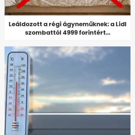
Leáldozott a régi ágyneműknek: a Lidl
szombattól 4999 forintért...