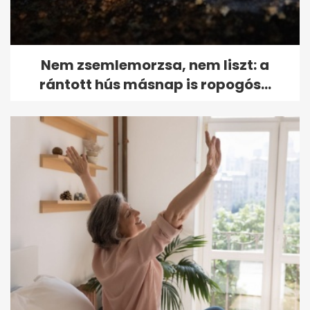
Nem zsemlemorzsa, nem liszt: a
rántott hús másnap is ropogós...