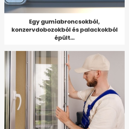
Egy gumiabroncsokból,
konzervdobozokból és palackokból
épült...