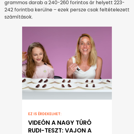
grammos darab a 240-260 forintos ár helyett 223-
242 forintba kerülne – ezek persze csak feltételezett
számítások.
EZ IS ÉRDEKELHET:
VIDEÓN A NAGY TÚRÓ
RUDI-TESZT: VAJON A