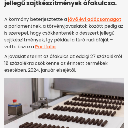
jellegű sajtkészítmények áfakulcsa.
A kormány beterjesztette a
jövő évi adócsomagot
a parlamentnek, a törvényjavaslatok között pedig az
is szerepel, hogy csökkentenék a desszert jellegű
sajtkészítmények, így például a túró rudi áfáját –
vette észre a
Portfolio
.
A javaslat szerint az áfakulcs az eddigi 27 százalékról
18 százalékra csökkenne az érintett termékek
esetében, 2024. január elsejétől.