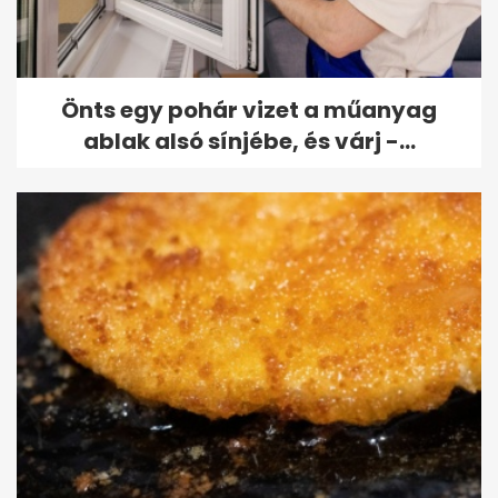
Önts egy pohár vizet a műanyag
ablak alsó sínjébe, és várj -...