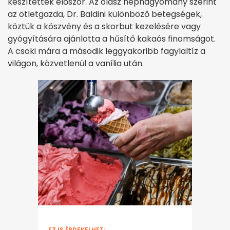
készítettek először. Az olasz néphagyomány szerint
az ötletgazda, Dr. Baldini különböző betegségek,
köztük a köszvény és a skorbut kezelésére vagy
gyógyítására ajánlotta a hűsítő kakaós finomságot.
A csoki mára a második leggyakoribb fagylaltíz a
világon, közvetlenül a vanília után.
EZ IS ÉRDEKELHET: