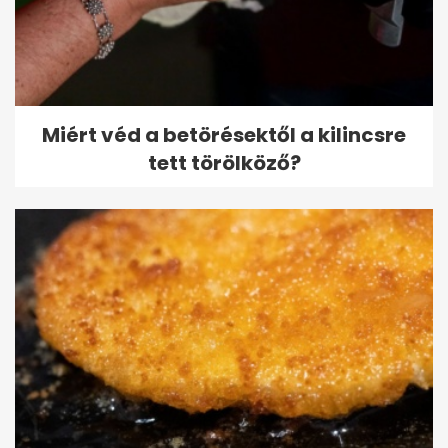
Miért véd a betörésektől a kilincsre
tett törölköző?