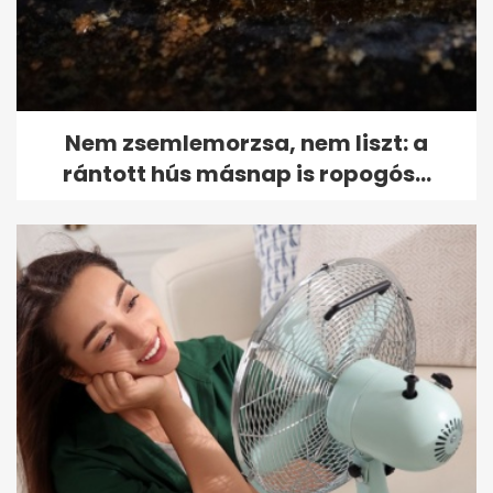
Nem zsemlemorzsa, nem liszt: a
rántott hús másnap is ropogós...