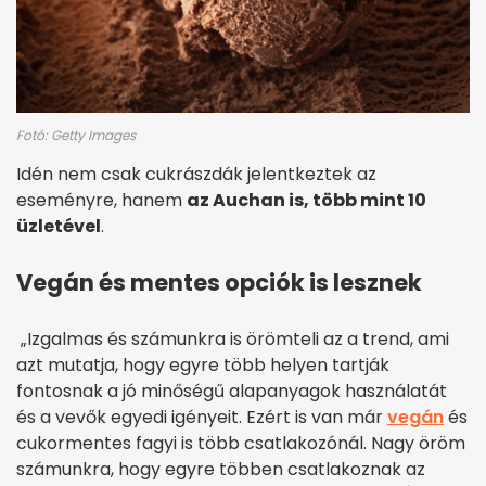
Fotó: Getty Images
Idén nem csak cukrászdák jelentkeztek az
eseményre, hanem
az Auchan is, több mint 10
üzletével
.
Vegán és mentes opciók is lesznek
„Izgalmas és számunkra is örömteli az a trend, ami
azt mutatja, hogy egyre több helyen tartják
fontosnak a jó minőségű alapanyagok használatát
és a vevők egyedi igényeit. Ezért is van már
vegán
és
cukormentes fagyi is több csatlakozónál. Nagy öröm
számunkra, hogy egyre többen csatlakoznak az