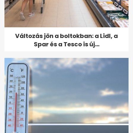
Változás jön a boltokban: a Lidl, a
Spar és a Tesco is új...