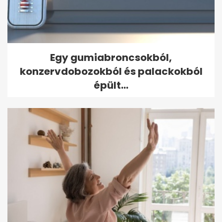
Egy gumiabroncsokból,
konzervdobozokból és palackokból
épült...