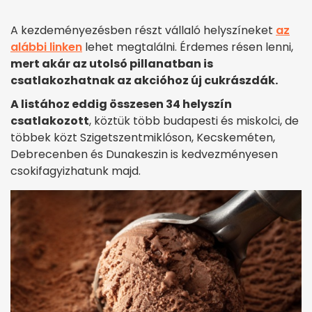
A kezdeményezésben részt vállaló helyszíneket
az
alábbi linken
lehet megtalálni. Érdemes résen lenni,
mert akár az utolsó pillanatban is
csatlakozhatnak az akcióhoz új cukrászdák.
A listához eddig összesen 34 helyszín
csatlakozott
, köztük több budapesti és miskolci, de
többek közt Szigetszentmiklóson, Kecskeméten,
Debrecenben és Dunakeszin is kedvezményesen
csokifagyizhatunk majd.