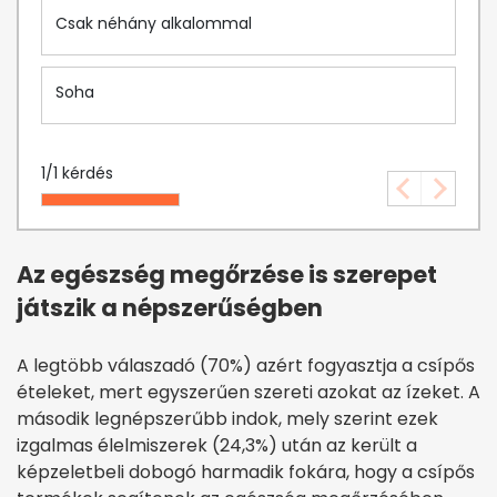
Csak néhány alkalommal
Soha
1
/
1
kérdés
Az egészség megőrzése is szerepet
játszik a népszerűségben
A legtöbb válaszadó (70%) azért fogyasztja a csípős
ételeket, mert egyszerűen szereti azokat az ízeket. A
második legnépszerűbb indok, mely szerint ezek
izgalmas élelmiszerek (24,3%) után az került a
képzeletbeli dobogó harmadik fokára, hogy a csípős