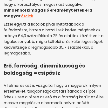
hogy a korosztályos megoszlást vizsgálva
mindenhol kimagasló eredményt értek el a
magyar
ételek
.
Ezzel együtt a fiatalok jóval nyitottabbak a
felfedezésre, hiszen a hazai ízek kedveltségének az
aránya 64,3 százalékkal a 25 év alattiak között volt a
legalacsonyabb, míg a külföldi erős különlegességek
kedveltsége a legmagasabb 35,7 százalékkal, a
legmagasabb.
Erő, forróság, dinamikusság és
boldogság = csípős íz
A felmérés azt is vizsgálta, hogy a magyarok milyen
érzelmeket, tulajdonságokat társítanak a csípős
ízhez. Ezen a téren az erő és a forróság került ez élre,
messze megelőzve a harmadik helyre befutó