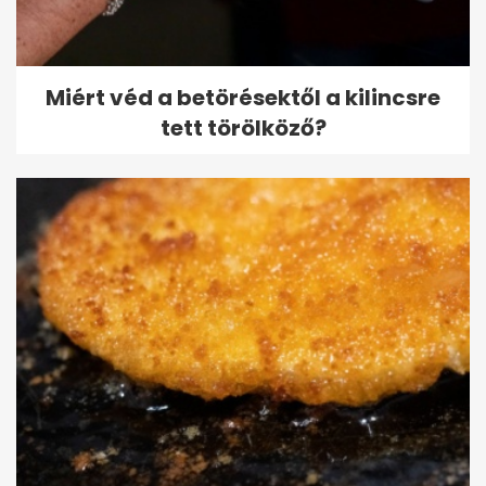
Miért véd a betörésektől a kilincsre
tett törölköző?