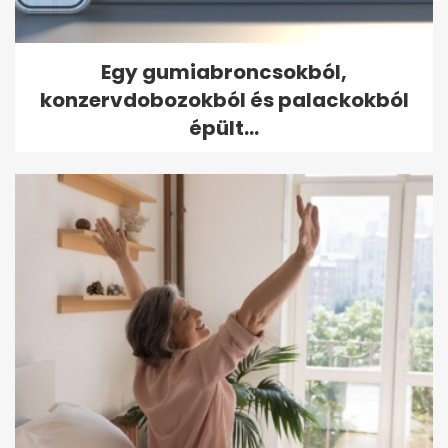
Egy gumiabroncsokból,
konzervdobozokból és palackokból
épült...