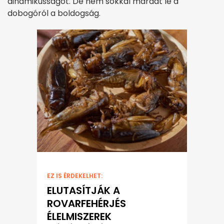
dinamikusságot. De nem sokkal maradt le a
dobogóról a boldogság.
EZ IS ÉRDEKELHET:
ELUTASÍTJÁK A
ROVARFEHÉRJÉS
ÉLELMISZEREK