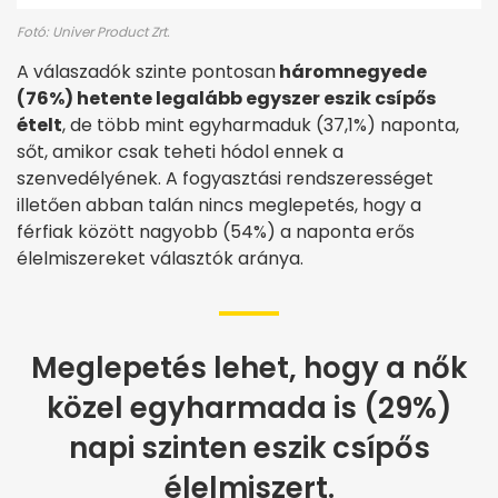
Fotó: Univer Product Zrt.
A válaszadók szinte pontosan
háromnegyede
(76%) hetente legalább egyszer eszik csípős
ételt
, de több mint egyharmaduk (37,1%) naponta,
sőt, amikor csak teheti hódol ennek a
szenvedélyének. A fogyasztási rendszerességet
illetően abban talán nincs meglepetés, hogy a
férfiak között nagyobb (54%) a naponta erős
élelmiszereket választók aránya.
Meglepetés lehet, hogy a nők
közel egyharmada is (29%)
napi szinten eszik csípős
élelmiszert.