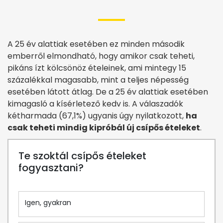
A 25 év alattiak esetében ez minden második
emberről elmondható, hogy amikor csak teheti,
pikáns ízt kölcsönöz ételeinek, ami mintegy 15
százalékkal magasabb, mint a teljes népesség
esetében látott átlag. De a 25 év alattiak esetében
kimagasló a kísérletező kedv is. A válaszadók
kétharmada (67,1%) ugyanis úgy nyilatkozott,
ha
csak teheti mindig kipróbál új csípős ételeket
.
Te szoktál csípős ételeket
fogyasztani?
Igen, gyakran