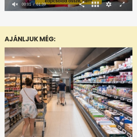
0
seconds
of
1
minute,
AJÁNLJUK MÉG:
39
seconds