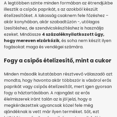
A legtöbben szinte minden formában az étrendjükbe
illesztik a csípős paprikát, s az azokból készült
ételízesítőket. A lakosság csaknem fele főzéshez –
akár konyhában, akár szabadtűzön -, utólagos
ízesítéshez, de szendvicskészítéshez is használja
ezeket. Mindössze
4 százaléknyilatkozott úgy,
hogy mereven elzárkózik
, és soha nem készít ilyen
fogásokat maga és vendégei számára.
Fogy a csípős ételízesítő, mint a cukor
Minden második kutatásban résztvevő válaszadó azt
mondta, hogy havonta akár többször is vásárol erős
paprikát vagy csípős ételízesítőt, mert igen gyorsan
fogy a háztartásában. A rajongást az erős
élelmiszerek iránt talán az is jól jelzi, hogy a
megkérdezettek ugyancsak közel fele még
ajándéknak is vett már ilyen terméket. Sőt, ezt