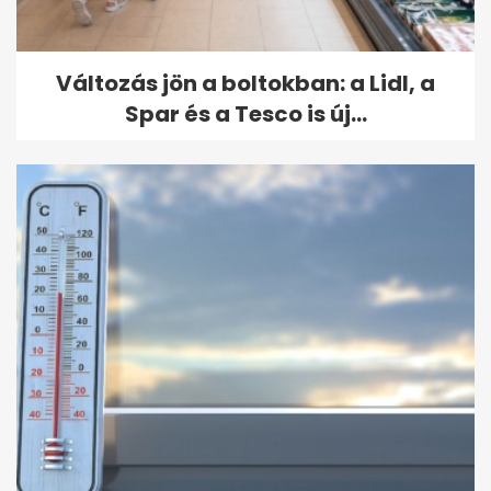
Változás jön a boltokban: a Lidl, a
Spar és a Tesco is új...