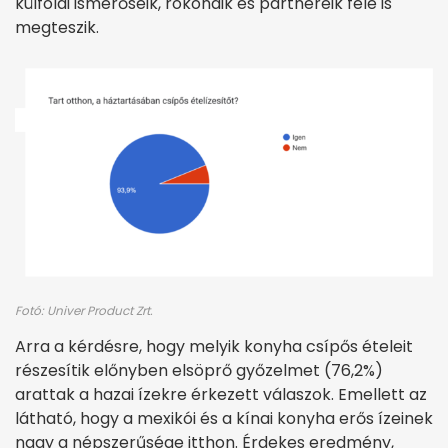
külföldi ismerőseik, rokonaik és partnereik felé is
megteszik.
Fotó: Univer Product Zrt.
Arra a kérdésre, hogy melyik konyha csípős ételeit
részesítik előnyben elsöprő győzelmet (76,2%)
arattak a hazai ízekre érkezett válaszok. Emellett az
látható, hogy a mexikói és a kínai konyha erős ízeinek
nagy a népszerűsége itthon. Érdekes eredmény,