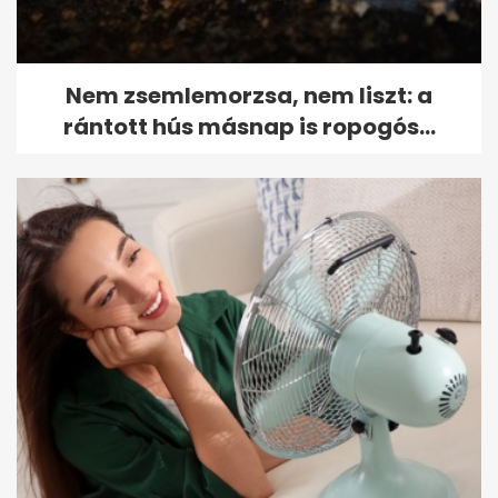
Nem zsemlemorzsa, nem liszt: a
rántott hús másnap is ropogós...