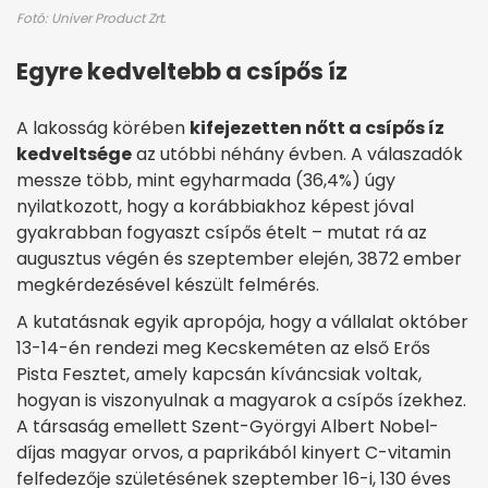
Fotó: Univer Product Zrt.
Egyre kedveltebb a csípős íz
A lakosság körében
kifejezetten nőtt a csípős íz
kedveltsége
az utóbbi néhány évben. A válaszadók
messze több, mint egyharmada (36,4%) úgy
nyilatkozott, hogy a korábbiakhoz képest jóval
gyakrabban fogyaszt csípős ételt – mutat rá az
augusztus végén és szeptember elején, 3872 ember
megkérdezésével készült felmérés.
A kutatásnak egyik apropója, hogy a vállalat október
13-14-én rendezi meg Kecskeméten az első Erős
Pista Fesztet, amely kapcsán kíváncsiak voltak,
hogyan is viszonyulnak a magyarok a csípős ízekhez.
A társaság emellett Szent-Györgyi Albert Nobel-
díjas magyar orvos, a paprikából kinyert C-vitamin
felfedezője születésének szeptember 16-i, 130 éves