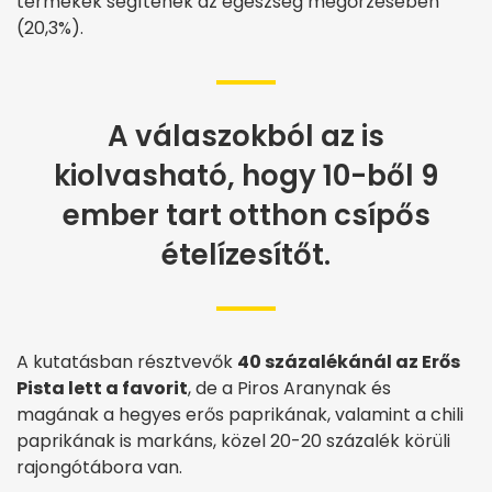
termékek segítenek az egészség megőrzésében
(20,3%).
A válaszokból az is
kiolvasható, hogy 10-ből 9
ember tart otthon csípős
ételízesítőt.
A kutatásban résztvevők
40 százalékánál az Erős
Pista lett a favorit
, de a Piros Aranynak és
magának a hegyes erős paprikának, valamint a chili
paprikának is markáns, közel 20-20 százalék körüli
rajongótábora van.