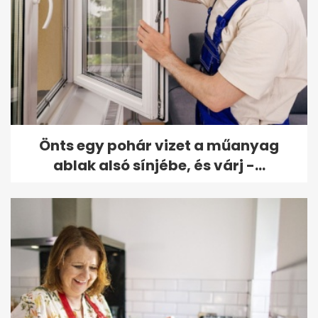
Önts egy pohár vizet a műanyag
ablak alsó sínjébe, és várj -...