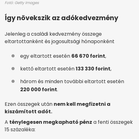
Fotó: Getty Images
Így növekszik az adókedvezmény
Jelenleg a családi kedvezmény összege
eltartottanként és jogosultsági hónaponként
egy eltartott esetén
66 670 forint
,
kettő eltartott esetén
133 330 forint
,
három és minden további eltartott esetén
220 000 forint
.
Ezen összegek után
nem kell megfizetni a
kiszámított adót.
A
ténylegesen megkapható pénz
a fenti összegek
15 százaléka: