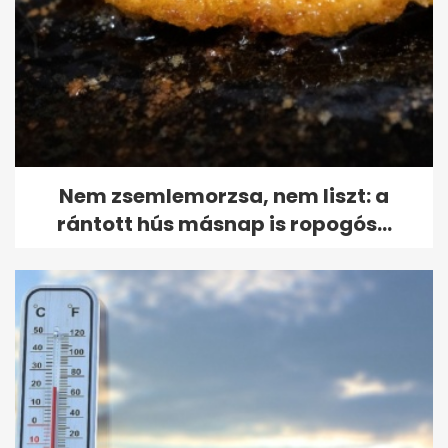
Nem zsemlemorzsa, nem liszt: a
rántott hús másnap is ropogós...