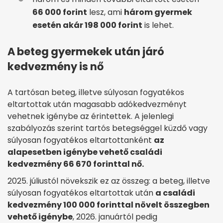
66 000 forint
lesz, ami
három gyermek
esetén akár 198 000 forint
is lehet.
A beteg gyermekek után járó
kedvezmény is nő
A tartósan beteg, illetve súlyosan fogyatékos
eltartottak után magasabb adókedvezményt
vehetnek igénybe az érintettek. A jelenlegi
szabályozás szerint tartós betegséggel küzdő vagy
súlyosan fogyatékos eltartottanként
az
alapesetben igénybe vehető családi
kedvezmény 66 670 forinttal nő.
2025. júliustól növekszik ez az összeg: a beteg, illetve
súlyosan fogyatékos eltartottak után
a családi
kedvezmény 100 000 forinttal növelt összegben
vehető igénybe
, 2026. januártól pedig