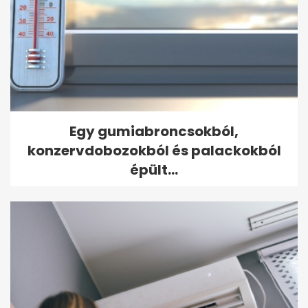
Egy gumiabroncsokból,
konzervdobozokból és palackokból
épült...