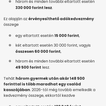
három és minden további eltartott esetén
330 000 forint lesz
.
Ez alapján az
érvényesíthető adókedvezmény
összege
egy eltartott esetén
15 000 forint
,
két eltartott esetén 30 000 forint, vagyis
összesen 60 000 forint
,
három és minden további eltartott esetén
49 500 forint
lesz.
Tehát
három gyermek után akár 148 500
forinttal is több maradhat egy család
kasszájában
. 2026-tól még tovább emelkedik a
kedvezmény összege, ekkortól kezdve