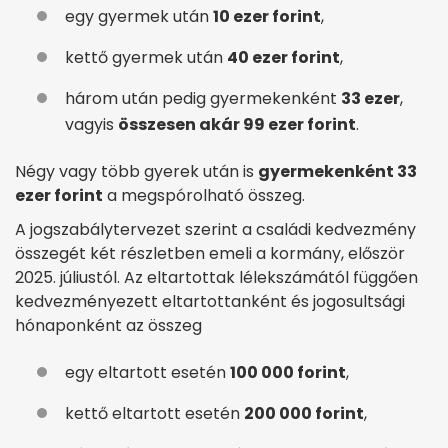
egy gyermek után
10 ezer forint
,
kettő gyermek után
40 ezer forint
,
három után pedig gyermekenként
33 ezer
,
vagyis
összesen akár 99 ezer forint
.
Négy vagy több gyerek után is
gyermekenként 33
ezer forint
a megspórolható összeg.
A jogszabálytervezet szerint a családi kedvezmény
összegét két részletben emeli a kormány, először
2025. júliustól. Az eltartottak lélekszámától függően
kedvezményezett eltartottanként és jogosultsági
hónaponként az összeg
egy eltartott esetén
100 000 forint
,
kettő eltartott esetén
200 000 forint
,