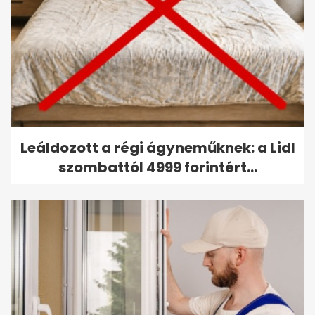
Leáldozott a régi ágyneműknek: a Lidl
szombattól 4999 forintért...