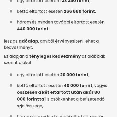
egy eltartott esetén
133 340 forint
,
kettő eltartott esetén
266 660 forint
,
három és minden további eltartott esetén
440 000 forint
lesz az
adóalap
, amiből érvényesíteni lehet a
kedvezményt.
Ez alapján a
tényleges kedvezmény
az alábbiak
szerint alakul:
egy eltartott esetén
20 000 forint
,
kettő eltartott esetén
40 000 forint
, vagyis
összesen a két eltartott után akár 80
000 forinttal
is csökkenhet a befizetendő
szja összege,
három és minden további eltartott esetén