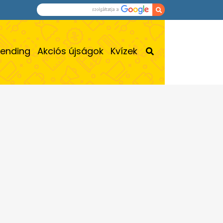
rending
Akciós újságok
Kvízek