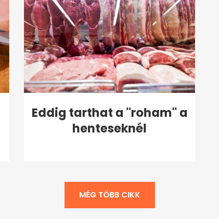
Eddig tarthat a "roham" a
henteseknél
MÉG TÖBB CIKK