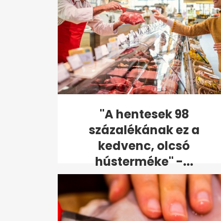
"A hentesek 98
százalékának ez a
kedvenc, olcsó
hústerméke" -...