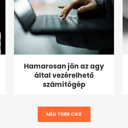
Hamarosan jön az agy
által vezérelhető
számítógép
MÉG TÖBB CIKK