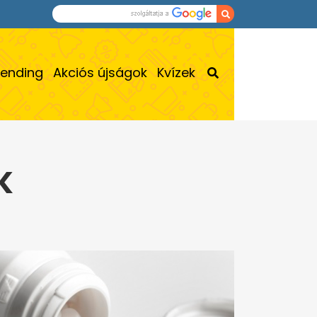
rending
Akciós újságok
Kvízek
K