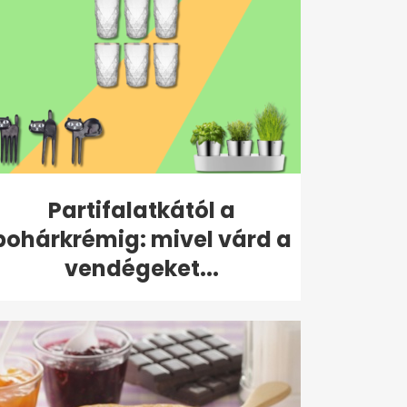
Partifalatkától a
pohárkrémig: mivel várd a
vendégeket...