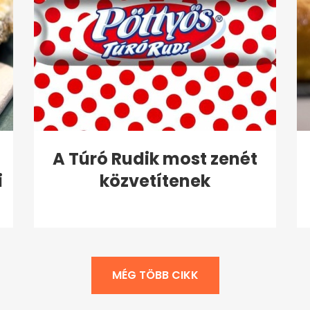
A Túró Rudik most zenét
i
közvetítenek
MÉG TÖBB CIKK