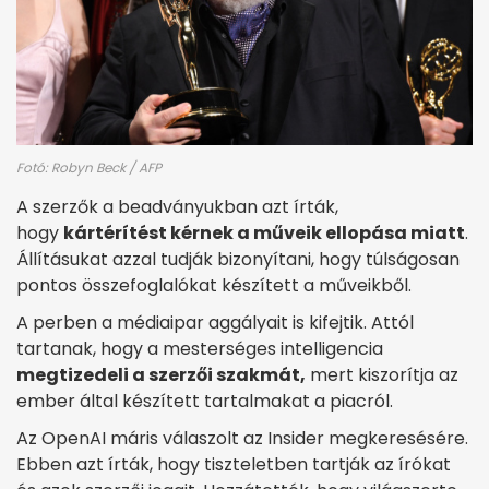
Fotó: Robyn Beck / AFP
A szerzők a beadványukban azt írták,
hogy
kártérítést kérnek a műveik ellopása miatt
.
Állításukat azzal tudják bizonyítani, hogy túlságosan
pontos összefoglalókat készített a műveikből.
A perben a médiaipar aggályait is kifejtik. Attól
tartanak, hogy a mesterséges intelligencia
megtizedeli a szerzői szakmát,
mert kiszorítja az
ember által készített tartalmakat a piacról.
Az OpenAI máris válaszolt az Insider megkeresésére.
Ebben azt írták, hogy tiszteletben tartják az írókat