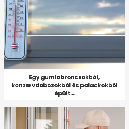
Egy gumiabroncsokból,
konzervdobozokból és palackokból
épült...