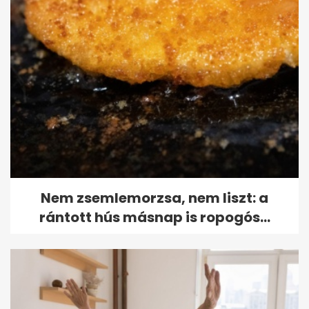
Nem zsemlemorzsa, nem liszt: a
rántott hús másnap is ropogós...