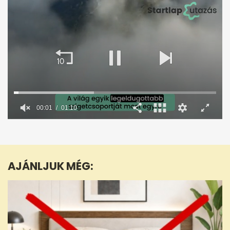
00:02
01:10
0
seconds
of
1
minute,
AJÁNLJUK MÉG:
10
seconds