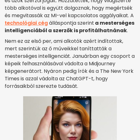
és azok szerzői jogait. Hozzátették, hogy világszerte
több alkotóval is együtt dolgoznak, hogy megértsék
és megvitassák az MI-vel kapcsolatos aggályaikat. A
technológiai cég
álláspontja szerint
a mesterséges
intelligenciából a szerzők is profitálhatnának
.
Nem ez az első per, ami alkotók azért indítottak,
mert szerintük az ő műveikkel taníttatták a
mesterséges intelligenciát. Januárban egy csoport a
képeik felhasználásával vádolta a Midjourney
képgenerátort. Nyáron pedig írók és a The New York
Times is azzal vádolta az ChatGPT-t, hogy
forrásaikból szerezte tudását.