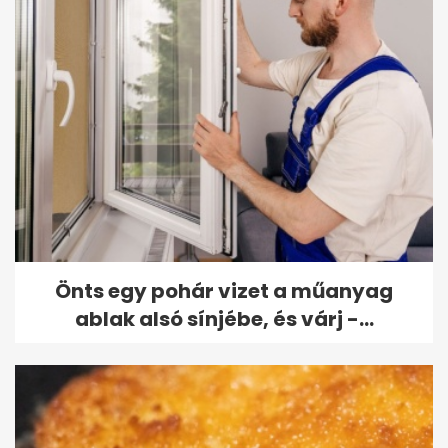
Önts egy pohár vizet a műanyag
ablak alsó sínjébe, és várj -...