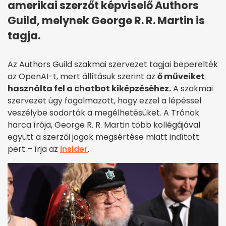
amerikai szerzőt képviselő Authors
Guild, melynek George R. R. Martin is
tagja.
Az Authors Guild szakmai szervezet tagjai beperelték
az OpenAI-t, mert állításuk szerint az
ő műveiket
használta fel a chatbot kiképzéséhez.
A szakmai
szervezet úgy fogalmazott, hogy ezzel a lépéssel
veszélybe sodorták a megélhetésüket. A Trónok
harca írója, George R. R. Martin több kollégájával
együtt a szerzői jogok megsértése miatt indított
pert – írja az
Insider
.