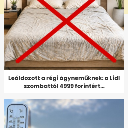
Leáldozott a régi ágyneműknek: a Lidl
szombattól 4999 forintért...