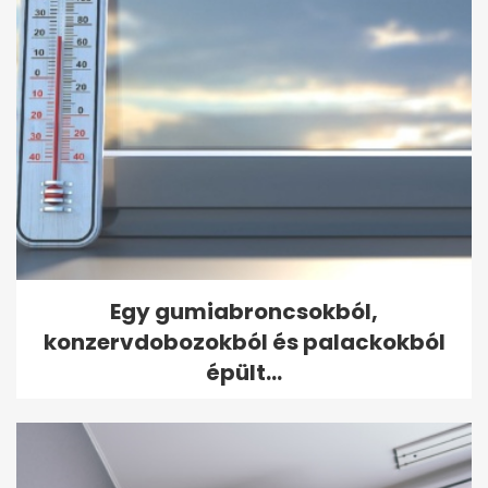
Egy gumiabroncsokból,
konzervdobozokból és palackokból
épült...