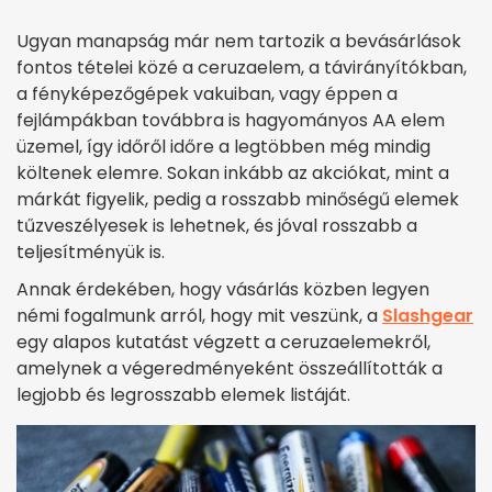
Ugyan manapság már nem tartozik a bevásárlások
fontos tételei közé a ceruzaelem, a távirányítókban,
a fényképezőgépek vakuiban, vagy éppen a
fejlámpákban továbbra is hagyományos AA elem
üzemel, így időről időre a legtöbben még mindig
költenek elemre. Sokan inkább az akciókat, mint a
márkát figyelik, pedig a rosszabb minőségű elemek
tűzveszélyesek is lehetnek, és jóval rosszabb a
teljesítményük is.
Annak érdekében, hogy vásárlás közben legyen
némi fogalmunk arról, hogy mit veszünk, a
Slashgear
egy alapos kutatást végzett a ceruzaelemekről,
amelynek a végeredményeként összeállították a
legjobb és legrosszabb elemek listáját.