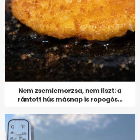
Nem zsemlemorzsa, nem liszt: a
rántott hús másnap is ropogós...