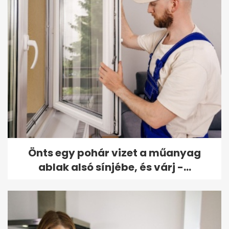
Önts egy pohár vizet a műanyag
ablak alsó sínjébe, és várj -...