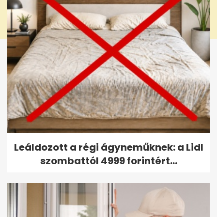
Leáldozott a régi ágyneműknek: a Lidl
szombattól 4999 forintért...