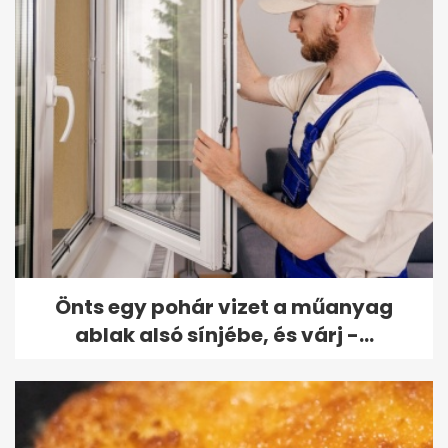
Önts egy pohár vizet a műanyag
ablak alsó sínjébe, és várj -...