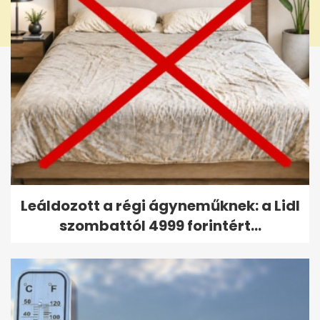
Leáldozott a régi ágyneműknek: a Lidl
szombattól 4999 forintért...