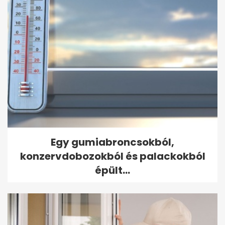
Egy gumiabroncsokból,
konzervdobozokból és palackokból
épült...