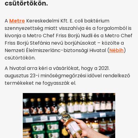
csütörtökön.
A
Metro
Kereskedelmi Kft. E. coli baktérium
szennyezettség miatt visszahívja és a forgalomból is
kivonja a Metro Chef Friss Borjú Nudli és a Metro Chef
Friss Borjú Stefánia nevű borjúhúsokat – közölte a
Nemzeti Élelmiszerlánc-biztonsági Hivatal (
Nébih
)
csütörtökön.
A hivatal arra kéri a vásárlókat, hogy a 2021.
augusztus 23-i minőségmegőrzési idővel rendelkező
termékeket ne fogyasszák el.