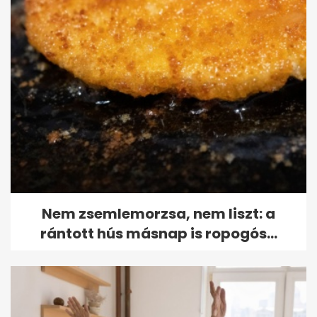
Nem zsemlemorzsa, nem liszt: a
rántott hús másnap is ropogós...