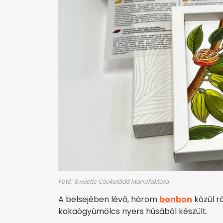
Fotó: Sweetic Csokoládé Manufaktúra
A belsejében lévő, három
bonbon
közül rö
kakaógyümölcs nyers húsából készült.