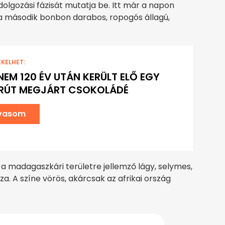
lgozási fázisát mutatja be. Itt már a napon
y a második bonbon darabos, ropogós állagú,
EKELHET:
EM 120 ÉV UTÁN KERÜLT ELŐ EGY
RÚT MEGJÁRT CSOKOLÁDÉ
lvasom
 a madagaszkári területre jellemző lágy, selymes,
a. A színe vörös, akárcsak az afrikai ország