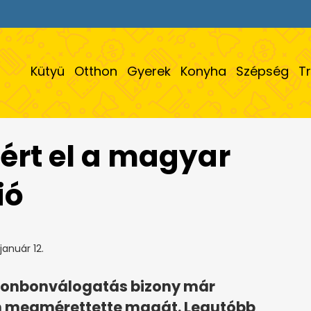
Kütyü
Otthon
Gyerek
Konyha
Szépség
T
 ért el a magyar
ió
január 12.
bonbonválogatás bizony már
n megmérettette magát. Legutóbb