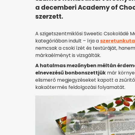
a decemberi Academy of Choc
szerzett.
A szigetszentmiklósi Sweetic Csokoládé 
kategóriában indult – írja a
szeretunkuta
nemcsak a csoki ízét és textúráját, hanem
márkaélményt is vizsgálták.
A hatalmas mezőnyben méltán érdemel
elnevezésű bonbonszettjük
már környe
elismerő megjegyzéseket kapott a zsűritő
kakaótermés feldolgozási folyamatát.