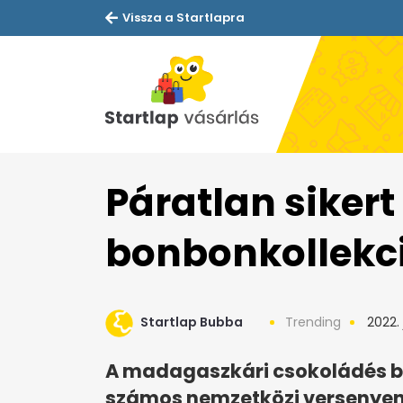
Vissza a Startlapra
Páratlan sikert
bonbonkollekc
Startlap Bubba
Trending
2022. 
A madagaszkári csokoládés 
számos nemzetközi versenye