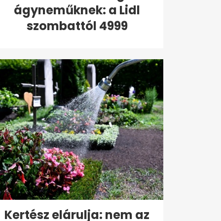
ágyneműknek: a Lidl
szombattól 4999
forintért...
Kertész elárulja: nem az