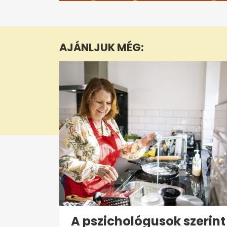
0
seconds
of
5
minutes,
AJÁNLJUK MÉG:
35
seconds
Volume
0%
A pszichológusok szerint