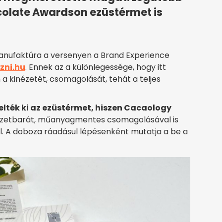
olate Awardson ezüstérmet is
Manufaktúra a versenyen a Brand Experience
zni.hu
. Ennek az a különlegessége, hogy itt
 a kinézetét, csomagolását, tehát a teljes
ték ki az ezüstérmet, hiszen Cacaology
zetbarát, műanyagmentes csomagolásával is
l. A doboza ráadásul lépésenként mutatja a be a