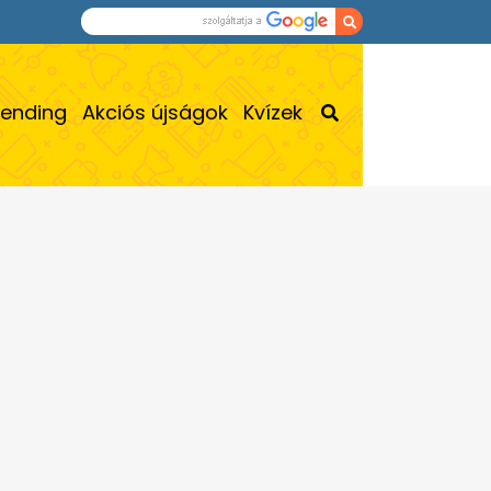
rending
Akciós újságok
Kvízek