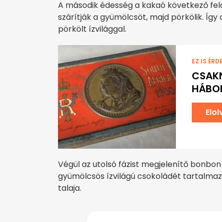
A második édesség a kakaó következő feldo
szárítják a gyümölcsöt, majd pörkölik. Íg
pörkölt ízvilággal.
EZ IS ÉRD
CSAKN
HÁBO
Elo
Végül az utolsó fázist megjelenítő bonbon
gyümölcsös ízvilágú csokoládét tartalmazz
talaja.