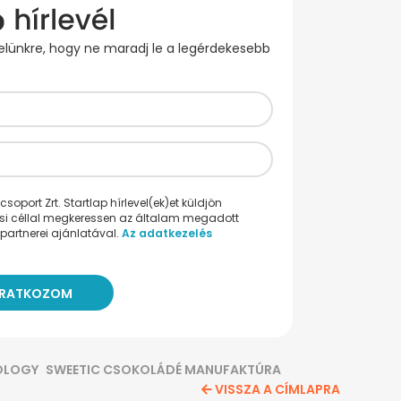
evelünkre, hogy ne maradj le a legérdekesebb
oport Zrt. Startlap hírlevel(ek)et küldjön
ési céllal megkeressen az általam megadott
partnerei ajánlatával.
Az adatkezelés
OLOGY
SWEETIC CSOKOLÁDÉ MANUFAKTÚRA
VISSZA A CÍMLAPRA