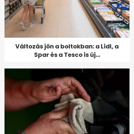
Változás jön a boltokban: a Lidl, a
Spar és a Tesco is új...