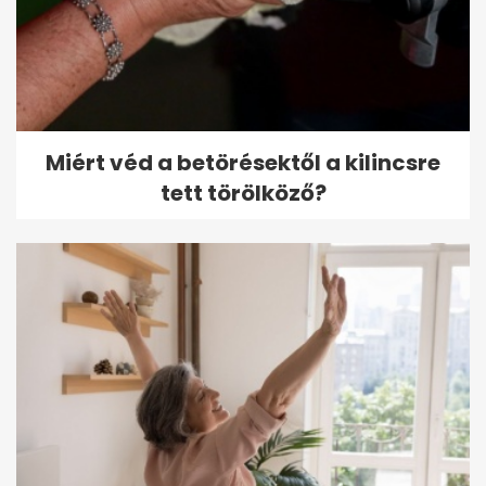
Miért véd a betörésektől a kilincsre
tett törölköző?