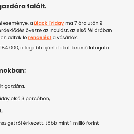
azdára talált.
mi eseménye, a
Black Friday
ma 7 óra után 9
rdeklődés övezte az indulást, az első fél órában
ben adtak le
rendelést
a vásárlók.
84 000, a legjobb ajánlatokat kereső látogató
ámokban:
ált gazdára,
iday első 3 percében,
t,
igetről érkezett, több mint 1 millió forint