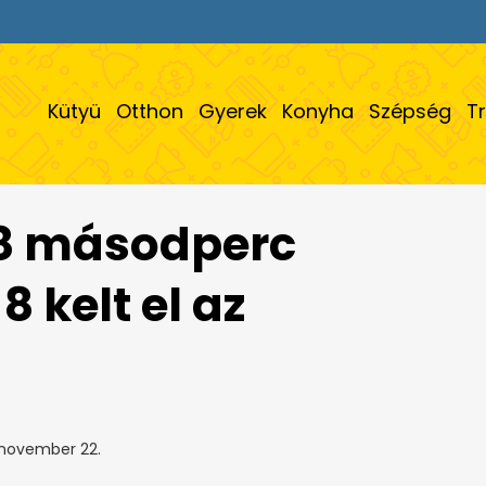
Kütyü
Otthon
Gyerek
Konyha
Szépség
T
38 másodperc
8 kelt el az
 november 22.