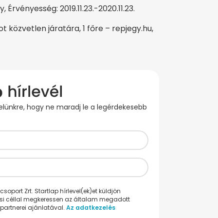
 Érvényesség: 2019.11.23.-2020.11.23.
 közvetlen járatára, 1 főre – repjegy.hu,
evelünkre, hogy ne maradj le a legérdekesebb
oport Zrt. Startlap hírlevel(ek)et küldjön
ési céllal megkeressen az általam megadott
partnerei ajánlatával.
Az adatkezelés