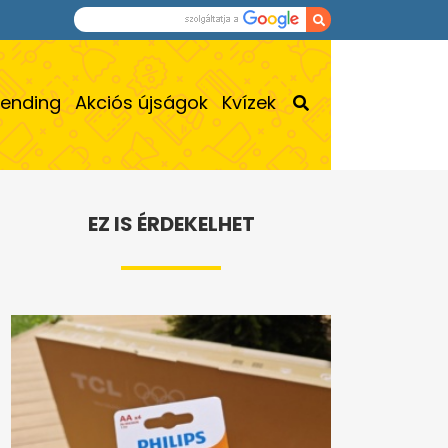
rending
Akciós újságok
Kvízek
EZ IS ÉRDEKELHET