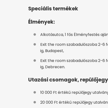
Speciális termékek
Élmények:
Alkotásutca, 1 fős Élményfestés aj
Exit the room szabadulószoba 2-6 főr
ig, Budapest,
Exit the room szabadulószoba 2-6 főr
ig, Debrecen.
Utazási csomagok, repülőjegy
10 000 Ft értékű repülőjegy utalvány,
20 000 Ft értékű repülőjegy utalvány,