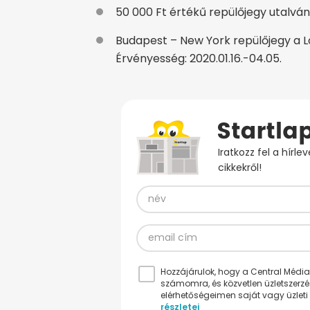
50 000 Ft értékű repülőjegy utalvány,
Budapest – New York repülőjegy a Lot
Érvényesség: 2020.01.16.-04.05.
Iratkozz fel a hírl
cikkekről!
Hozzájárulok, hogy a Central Médiacs
számomra, és közvetlen üzletszerz
elérhetőségeimen saját vagy üzleti 
részletei