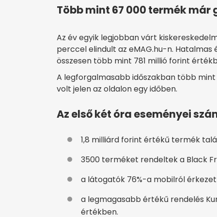
Több mint 67 000 termék már g
Az év egyik legjobban várt kiskereskedel
perccel elindult az eMAG.hu-n. Hatalmas é
összesen több mint 781 millió forint érték
A legforgalmasabb időszakban több mint 1
volt jelen az oldalon egy időben.
Az első két óra eseményei sz
1,8 milliárd forint értékű termék tal
3500 terméket rendeltek a Black Fr
a látogatók 76%-a mobilról érkezet
a legmagasabb értékű rendelés Kunsz
értékben.