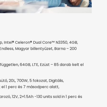
, Intel® Celeron® Dual Core™ N3350, 4GB,
ndless, Magyar billentyűzet, Barna – 200
üggetlen, 64GB, LTE, Ezüst – 85 darab kelt el
, 20L, 700W, 5 fokozat, Digitális,
el 1 perc és 7 másodperc alatt,
ozó, 12V, 2×1.5Ah -130 units sold in 1 perc és