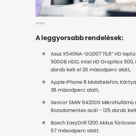
iStock
A leggyorsabb rendelések:
Asus X540NA-GQ007 15,6″ HD laptop
500GB HDD, Intel HD Graphics 500, E
darab kelt el 26 másodperc alatt,
Apple iPhone 8 Mobiltelefon, Kártyaf
38 másodperc alatt,
Sencor SMW 6420DS Mikrohullámú sütő
Rozsdamentes acél – 125 darab kelt 
Bosch EasyDrill 1200 Akkus fúrócsavar
57 másodperc alatt.