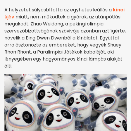
A helyzetet súlyosbította az egyhetes leállás a
kínai
újév
miatt, nem működtek a gyárak, az utánpótlás
megakadt. Zhao Weidong, a pekingi olimpia
szervezőbizottságának szóvivője azonban azt ígérte,
növelik a Bing Dwen Dwenből a kínálatot. Egyúttal
arra ösztönözte az embereket, hogy vegyék Shuey
Rhon Rhont, a Paralimpiai Játékok kabaláját, aki
lényegében egy hagyományos kínai lámpás alakját
ölti.