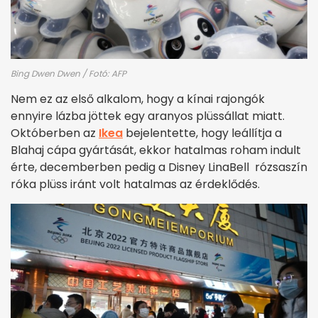
Bing Dwen Dwen / Fotó: AFP
Nem ez az első alkalom, hogy a kínai rajongók
ennyire lázba jöttek egy aranyos plüssállat miatt.
Októberben az
Ikea
bejelentette, hogy leállítja a
Blahaj cápa gyártását, ekkor hatalmas roham indult
érte, decemberben pedig a Disney LinaBell rózsaszín
róka plüss iránt volt hatalmas az érdeklődés.