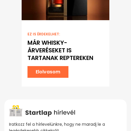
EZ IS ÉRDEKELHET:
MÁR WHISKY-
ÁRVERÉSEKET IS
TARTANAK REPTEREKEN
Elolvasom
Iratkozz fel a hírlevelünkre, hogy ne maradj le a
legérdekesebb cikkekről!