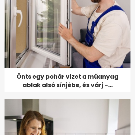
Önts egy pohár vizet a műanyag
ablak alsó sínjébe, és várj -...