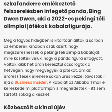
szkafanderre emlékeztető
felszerelésben integető panda, Bing
Dwen Dwen, aki a 2022-es pekingi téli
olimpiai játékok kabalafigurája.
Még a fagyos hidegben is kitartóan álltak a sorban
az emberek Kínában csak azért, hogy
megszerezhessék a pekingi téli olimpia kabaláját,
mire közölték velük, hogy a panda figura elfogyott.
Voltak, akik hét órán keresztül ácsorogtak a
hétvégén, hogy megvegyék a játékot, ám az
erőfeszítések ellenére sokan üres kézzel távoztak –
írja a
Business Insider
. A kabalát az Alibaba Tmall e-
kereskedelmi platformján is meghirdették – itt sem
tartott sokáig a készlet.
Közbeszólt a kínai újév