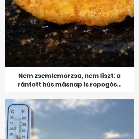
Nem zsemlemorzsa, nem liszt: a
rántott hús másnap is ropogós...