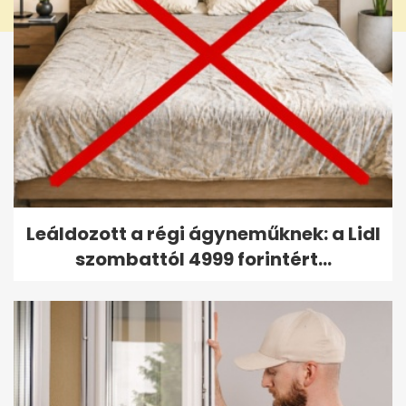
Leáldozott a régi ágyneműknek: a Lidl
szombattól 4999 forintért...