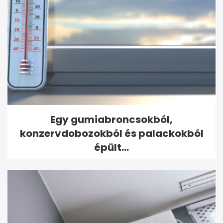
Egy gumiabroncsokból,
konzervdobozokból és palackokból
épült...