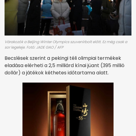
Várakozók a Beijing Winter Olympics szuvenírbolt előtt. Ez még csak a
sor legeleje. Fotó: JADE GAO / AFP
Becslések szerint a pekingi téli olimpiai termékek
eladása elérheti a 2,5 milliárd kínai jüant (395 millió
dollár) a játékok kéthetes időtartama alatt.