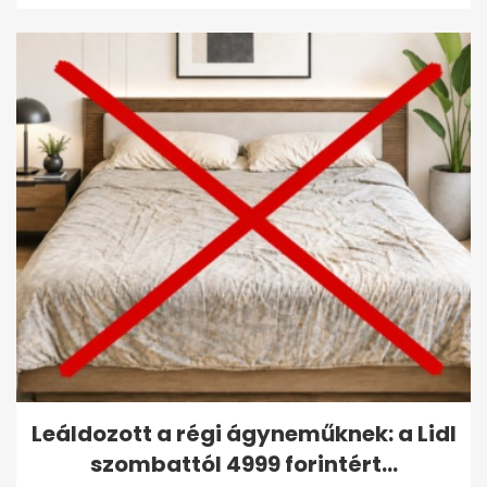
Leáldozott a régi ágyneműknek: a Lidl
szombattól 4999 forintért...