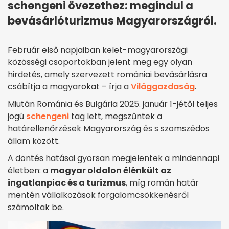
schengeni övezethez: megindul a
bevásárlóturizmus Magyarországról.
Február első napjaiban kelet-magyarországi
közösségi csoportokban jelent meg egy olyan
hirdetés, amely szervezett romániai bevásárlásra
csábítja a magyarokat – írja a
Világgazdaság
.
Miután Románia és Bulgária 2025. január 1-jétől teljes
jogú
schengeni
tag lett, megszűntek a
határellenőrzések Magyarország és s szomszédos
állam között.
A döntés hatásai gyorsan megjelentek a mindennapi
életben: a
magyar oldalon élénkült az
ingatlanpiac és a turizmus
, míg román határ
mentén vállalkozások forgalomcsökkenésről
számoltak be.