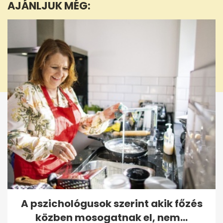
AJÁNLJUK MÉG:
20
seconds
A pszichológusok szerint akik főzés
közben mosogatnak el, nem...