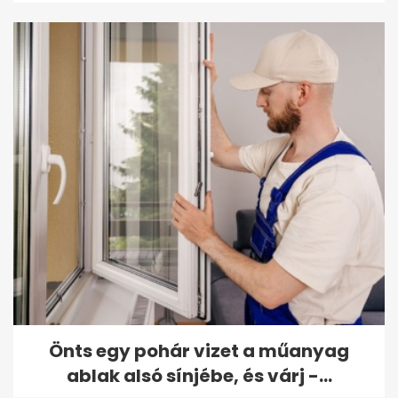
Önts egy pohár vizet a műanyag
ablak alsó sínjébe, és várj -...