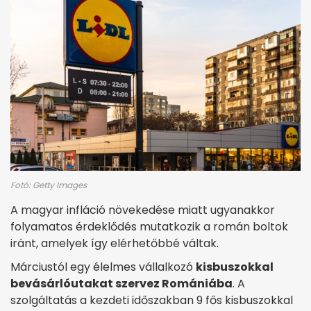
Fotó: Getty Images
A magyar infláció növekedése miatt ugyanakkor
folyamatos érdeklődés mutatkozik a román boltok
iránt, amelyek így elérhetőbbé váltak.
Márciustól egy élelmes vállalkozó
kisbuszokkal
bevásárlóutakat szervez Romániába
. A
szolgáltatás a kezdeti időszakban 9 fős kisbuszokkal