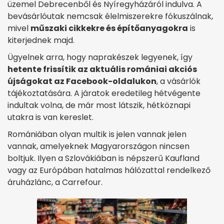
üzemel Debrecenből és Nyíregyházáról indulva. A
bevásárlóutak nemcsak élelmiszerekre fókuszálnak,
mivel
műszaki cikkekre és építőanyagokra
is
kiterjednek majd.
Ügyelnek arra, hogy naprakészek legyenek, így
hetente frissítik az aktuális romániai akciós
újságokat az Facebook-oldalukon
, a vásárlók
tájékoztatására. A járatok eredetileg hétvégente
indultak volna, de már most látszik, hétköznapi
utakra is van kereslet.
Romániában olyan multik is jelen vannak jelen
vannak, amelyeknek Magyarországon nincsen
boltjuk. Ilyen a Szlovákiában is népszerű Kaufland
vagy az Európában hatalmas hálózattal rendelkező
áruházlánc, a Carrefour.