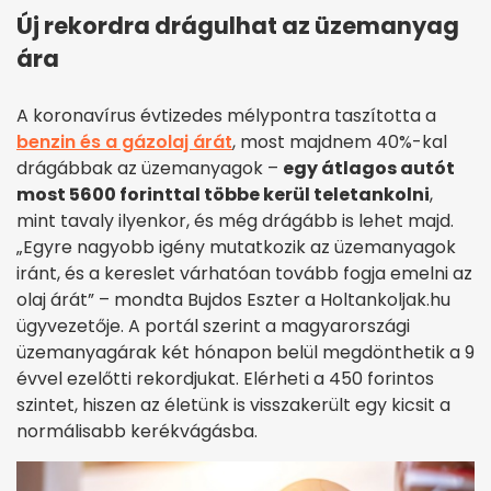
Új rekordra drágulhat az üzemanyag
ára
A koronavírus évtizedes mélypontra taszította a
benzin és a gázolaj árát
, most majdnem 40%-kal
drágábbak az üzemanyagok –
egy átlagos autót
most 5600 forinttal többe kerül teletankolni
,
mint tavaly ilyenkor, és még drágább is lehet majd.
„Egyre nagyobb igény mutatkozik az üzemanyagok
iránt, és a kereslet várhatóan tovább fogja emelni az
olaj árát” – mondta Bujdos Eszter a Holtankoljak.hu
ügyvezetője. A portál szerint a magyarországi
üzemanyagárak két hónapon belül megdönthetik a 9
évvel ezelőtti rekordjukat. Elérheti a 450 forintos
szintet, hiszen az életünk is visszakerült egy kicsit a
normálisabb kerékvágásba.