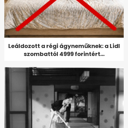
Leáldozott a régi ágyneműknek: a Lidl
szombattól 4999 forintért...