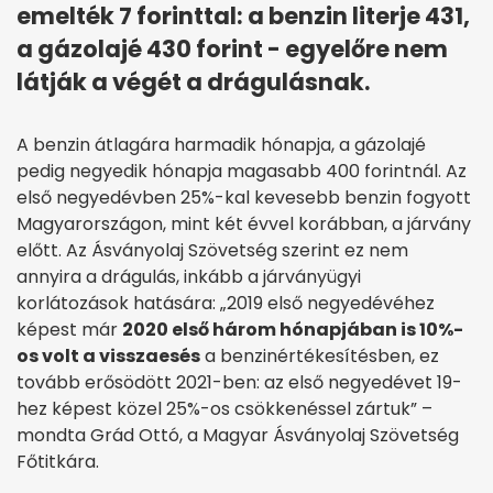
emelték 7 forinttal: a benzin literje 431,
a gázolajé 430 forint - egyelőre nem
látják a végét a drágulásnak.
A benzin átlagára harmadik hónapja, a gázolajé
pedig negyedik hónapja magasabb 400 forintnál. Az
első negyedévben 25%-kal kevesebb benzin fogyott
Magyarországon, mint két évvel korábban, a járvány
előtt. Az Ásványolaj Szövetség szerint ez nem
annyira a drágulás, inkább a járványügyi
korlátozások hatására: „2019 első negyedévéhez
képest már
2020 első három hónapjában is 10%-
os volt a visszaesés
a benzinértékesítésben, ez
tovább erősödött 2021-ben: az első negyedévet 19-
hez képest közel 25%-os csökkenéssel zártuk” –
mondta Grád Ottó, a Magyar Ásványolaj Szövetség
Főtitkára.