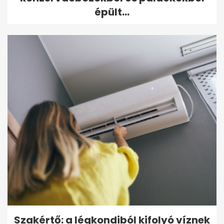
épült...
Szakértő: a légkondiból kifolyó víznek