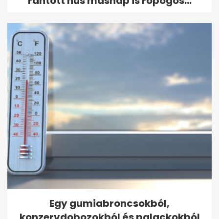
rántott hús másnap is ropogós...
Egy gumiabroncsokból,
konzervdobozokból és palackokból