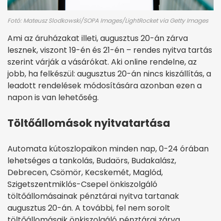
Fotó: Mateusz Slodkowski/SOPA Images/LightRocket via Getty Images
Ami az áruházakat illeti, augusztus 20-án zárva
lesznek, viszont 19-én és 21-én – rendes nyitva tartás
szerint várják a vásárókat. Aki online rendelne, az
jobb, ha felkészül: augusztus 20-án nincs kiszállítás, a
leadott rendelések módosítására azonban ezen a
napon is van lehetőség.
Töltőállomások nyitvatartása
Automata kútoszlopaikon minden nap, 0-24 órában
lehetséges a tankolás, Budaörs, Budakalász,
Debrecen, Csömör, Kecskemét, Maglód,
Szigetszentmiklós-Csepel önkiszolgáló
töltőállomásainak pénztárai nyitva tartanak
augusztus 20-án. A további, fel nem sorolt
töltőállomásaik önkiszolgáló pénztárai zárva