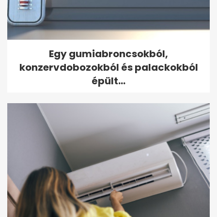
Egy gumiabroncsokból,
konzervdobozokból és palackokból
épült...