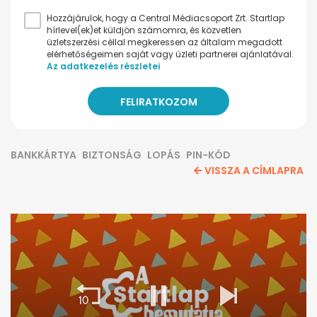
Hozzájárulok, hogy a Central Médiacsoport Zrt. Startlap
hírlevel(ek)et küldjön számomra, és közvetlen
üzletszerzési céllal megkeressen az általam megadott
elérhetőségeimen saját vagy üzleti partnerei ajánlatával.
Az adatkezelés részletei
BANKKÁRTYA
BIZTONSÁG
LOPÁS
PIN-KÓD
VISSZA A CÍMLAPRA