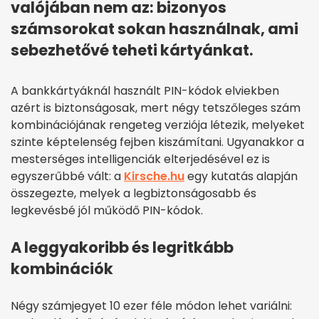
valójában nem az: bizonyos
számsorokat sokan használnak, ami
sebezhetővé teheti kártyánkat.
A bankkártyáknál használt PIN-kódok elviekben
azért is biztonságosak, mert négy tetszőleges szám
kombinációjának rengeteg verziója létezik, melyeket
szinte képtelenség fejben kiszámítani. Ugyanakkor a
mesterséges intelligenciák elterjedésével ez is
egyszerűbbé vált: a
Kirsche.hu
egy kutatás alapján
összegezte, melyek a legbiztonságosabb és
legkevésbé jól működő PIN-kódok.
A leggyakoribb és legritkább
kombinációk
Négy számjegyet 10 ezer féle módon lehet variálni: