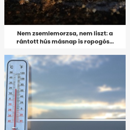
Nem zsemlemorzsa, nem liszt: a
rántott hús másnap is ropogós...