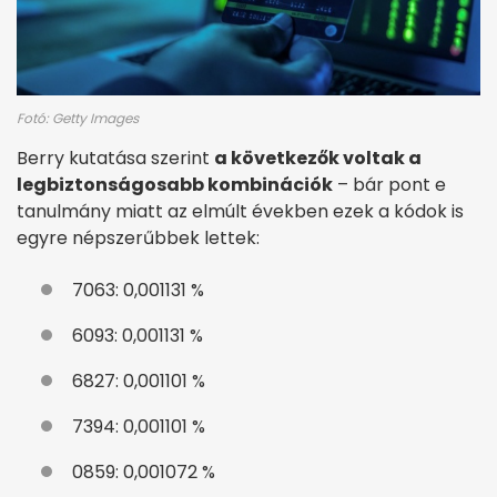
Fotó: Getty Images
Berry kutatása szerint
a következők voltak a
legbiztonságosabb kombinációk
– bár pont e
tanulmány miatt az elmúlt években ezek a kódok is
egyre népszerűbbek lettek:
7063: 0,001131 %
6093: 0,001131 %
6827: 0,001101 %
7394: 0,001101 %
0859: 0,001072 %