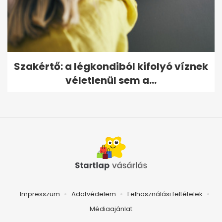
Szakértő: a légkondiból kifolyó víznek
véletlenül sem a...
Impresszum
Adatvédelem
Felhasználási feltételek
Médiaajánlat