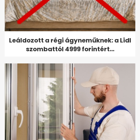
Leáldozott a régi ágyneműknek: a Lidl
szombattól 4999 forintért...