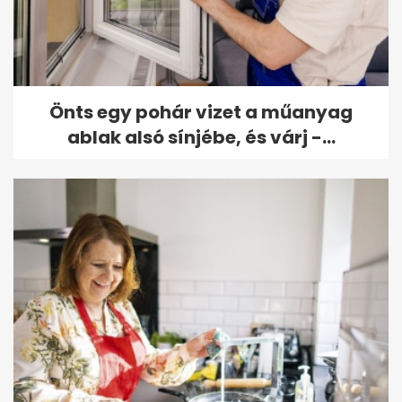
Önts egy pohár vizet a műanyag
ablak alsó sínjébe, és várj -...