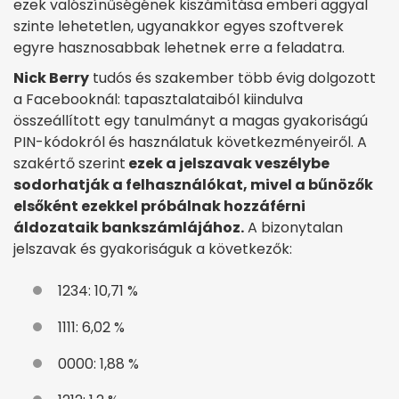
ezek valószínűségének kiszámítása emberi aggyal
szinte lehetetlen, ugyanakkor egyes szoftverek
egyre hasznosabbak lehetnek erre a feladatra.
Nick Berry
tudós és szakember több évig dolgozott
a Facebooknál: tapasztalataiból kiindulva
összeállított egy tanulmányt a magas gyakoriságú
PIN-kódokról és használatuk következményeiről. A
szakértő szerint
ezek a jelszavak veszélybe
sodorhatják a felhasználókat, mivel a bűnözők
elsőként ezekkel próbálnak hozzáférni
áldozataik bankszámlájához.
A bizonytalan
jelszavak és gyakoriságuk a következők:
1234: 10,71 %
1111: 6,02 %
0000: 1,88 %