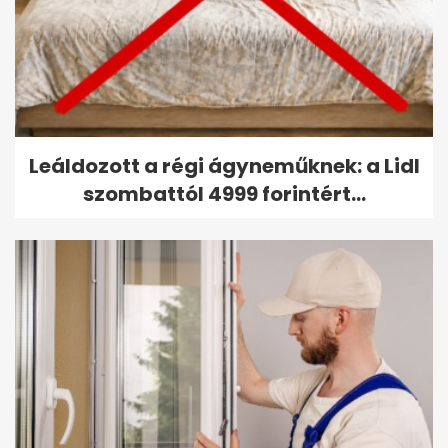
Leáldozott a régi ágyneműknek: a Lidl
szombattól 4999 forintért...