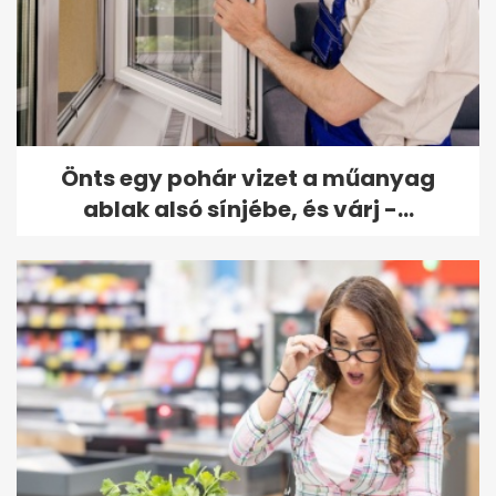
Önts egy pohár vizet a műanyag
ablak alsó sínjébe, és várj -...