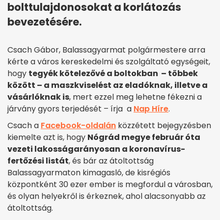
bolttulajdonosokat a korlátozás
bevezetésére.
Csach Gábor, Balassagyarmat polgármestere arra
kérte a város kereskedelmi és szolgáltató egységeit,
hogy
tegyék kötelezővé a boltokban – többek
között – a maszkviselést az eladóknak, illetve a
vásárlóknak is
, mert ezzel meg lehetne fékezni a
járvány gyors terjedését – írja a
Nap Híre
.
Csach a
Facebook-oldalán
közzétett bejegyzésben
kiemelte azt is, hogy
Nógrád megye február óta
vezeti lakosságarányosan a koronavírus-
fertőzési listát
, és bár az átoltottság
Balassagyarmaton kimagasló, de kisrégiós
központként 30 ezer ember is megfordul a városban,
és olyan helyekről is érkeznek, ahol alacsonyabb az
átoltottság.