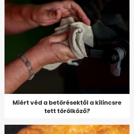
Miért véd a betörésektől a kilincsre
tett törölköző?