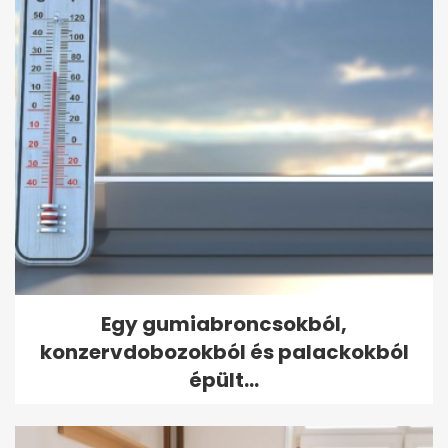
Egy gumiabroncsokból,
konzervdobozokból és palackokból
épült...