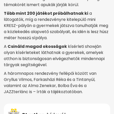
témakörét ismert apukák járják körül.
Több mint 200 játékot próbálhatnak ki
a
látogatók, míg a rendezvényre kitelepülő mini
KRESZ-pályán a gyermekek játszva tanulhatják meg
a közlekedés alapvető szabályait, és idén is lesz húsz
méter hosszú sípálya.
A
Csináld magad okosságok
kísérleti showján
olyan kísérleteket láthatnak a gyerekek, amelyek
otthon is biztonságosan elvégezhetők mindennapi
tárgyak segítségével.
A háromnapos rendezvény fellépői között van
Gryllus Vilmos, Farkasházi Réka és a Tintanyúl,
valamint az Alma Zenekar, Bolba Éva és a
JAZZterlánc is – írták a tájékoztatóban.