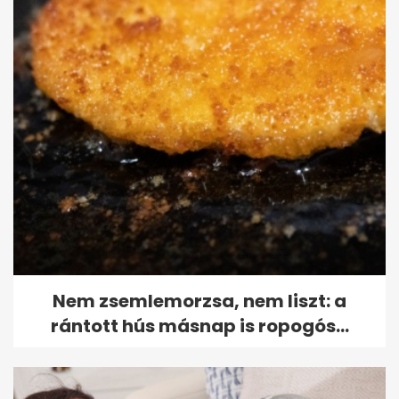
Nem zsemlemorzsa, nem liszt: a
rántott hús másnap is ropogós...