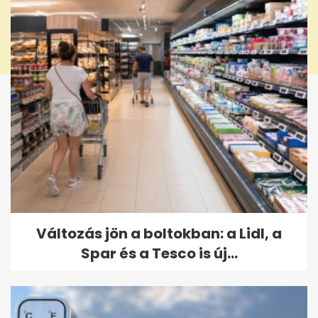
Változás jön a boltokban: a Lidl, a
Spar és a Tesco is új...