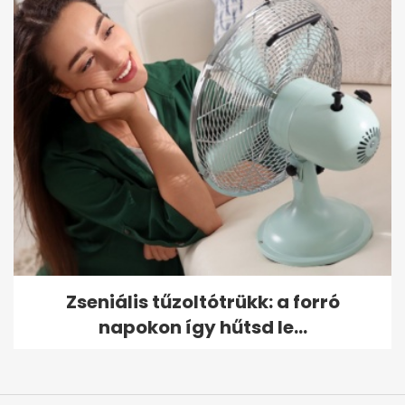
Zseniális tűzoltótrükk: a forró
napokon így hűtsd le...