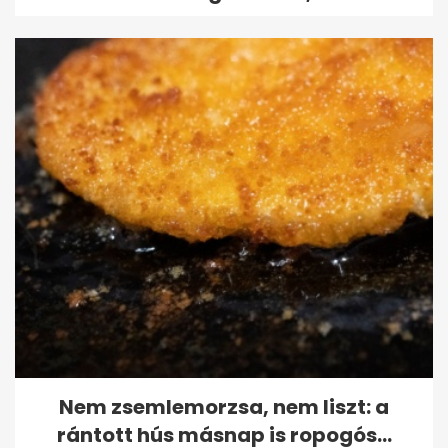
Nem zsemlemorzsa, nem liszt: a
rántott hús másnap is ropogós...