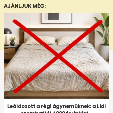
minutes,
AJÁNLJUK MÉG:
30
seconds
Leáldozott a régi ágyneműknek: a Lidl