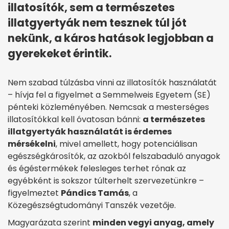
illatosítók, sem a természetes
illatgyertyák nem tesznek túl jót
nekünk, a káros hatások legjobban a
gyerekeket érintik.
Nem szabad túlzásba vinni az illatosítók használatát
– hívja fel a figyelmet a Semmelweis Egyetem (SE)
pénteki közleményében. Nemcsak a mesterséges
illatosítókkal kell óvatosan bánni:
a természetes
illatgyertyák használatát is érdemes
mérsékelni
, mivel amellett, hogy potenciálisan
egészségkárosítók, az azokból felszabaduló anyagok
és égéstermékek felesleges terhet rónak az
egyébként is sokszor túlterhelt szervezetünkre –
figyelmeztet
Pándics Tamás
, a
Közegészségtudományi Tanszék vezetője.
Magyarázata szerint
minden vegyi anyag, amely