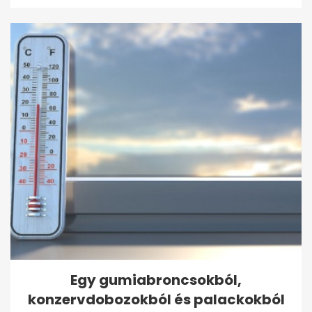
Egy gumiabroncsokból,
konzervdobozokból és palackokból