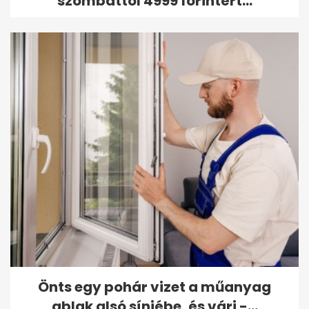
szombattól 4999 forintért...
Önts egy pohár vizet a műanyag
ablak alsó sínjébe, és várj -...