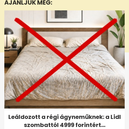
AJÁNLJUK MÉG:
41
seconds
Leáldozott a régi ágyneműknek: a Lidl
szombattól 4999 forintért...