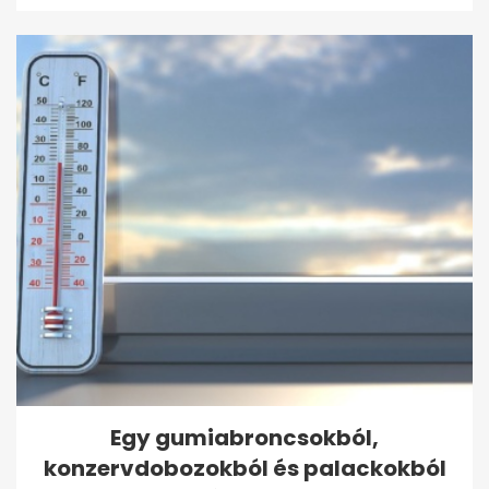
Egy gumiabroncsokból,
konzervdobozokból és palackokból