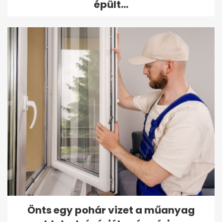
épült...
Önts egy pohár vizet a műanyag