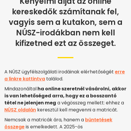
Kényelmi díjat az online
kereskedők számítanak fel,
vagyis sem a kutakon, sem a
NÚSZ-irodákban nem kell
kifizetned ezt az összeget.
A NÚSZ ügyfélszolgálati irodáinak elérhetőségét
erre
a linkre kattintva
találod.
Mindazonáltal
ha online szeretnél vásárolni, akkor
is van lehetőséged arra, hogy ez a bosszantó
tétel ne jelenjen meg
a végösszeg mellett: ehhez a
NÚSZ oldalán
keresztül kell megvenni a matricát.
Nemcsak a matricák ára, hanem a
büntetések
összege
is emelkedett. A 2025-ös