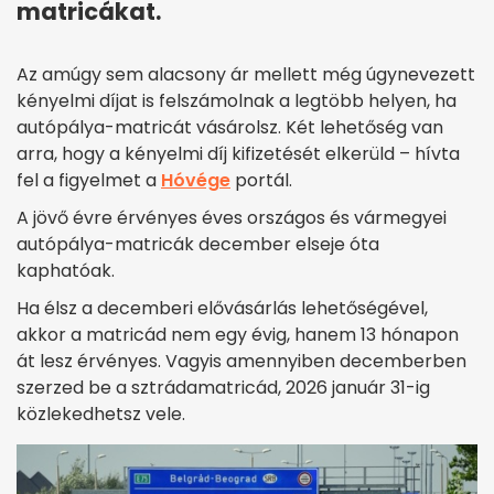
matricákat.
Az amúgy sem alacsony ár mellett még úgynevezett
kényelmi díjat is felszámolnak a legtöbb helyen, ha
autópálya-matricát vásárolsz. Két lehetőség van
arra, hogy a kényelmi díj kifizetését elkerüld – hívta
fel a figyelmet a
Hóvége
portál.
A jövő évre érvényes éves országos és vármegyei
autópálya-matricák december elseje óta
kaphatóak.
Ha élsz a decemberi elővásárlás lehetőségével,
akkor a matricád nem egy évig, hanem 13 hónapon
át lesz érvényes. Vagyis amennyiben decemberben
szerzed be a sztrádamatricád, 2026 január 31-ig
közlekedhetsz vele.