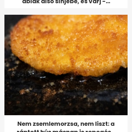
ablak alsó sínjébe, és várj -...
Nem zsemlemorzsa, nem liszt: a
rántott hús másnap is ropogós...