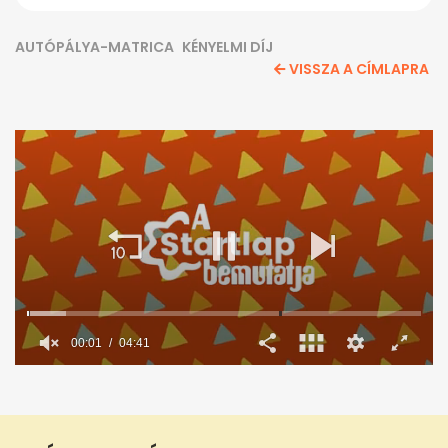
AUTÓPÁLYA-MATRICA
KÉNYELMI DÍJ
VISSZA A CÍMLAPRA
00:02
04:41
0
seconds
of
4
minutes,