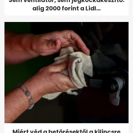
Sem ventilátor, sem jégkockakészítő:
alig 2000 forint a Lidl...
Miért véd a betörésektől a kilincsre