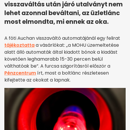
visszaváltás után járó utalványt nem
lehet azonnal beváltani, az üzletlánc
most elmondta, mi ennek az oka.
A fóti Auchan visszaváltó automatájánál egy felirat
tájékoztatta
a vásárlókat: „a MOHU üzemeltetése
alatt álló automaták által kiadott bónok a kiadást
követően leghamarabb 15-30 percen belül
válthatóak be”. A furcsa szigorításról először a
Pénzcentrum
írt, most a boltlánc részletesen
kifejtette az okokat a lapnak.