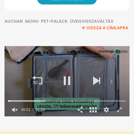
AUCHAN
MOHU
PET-PALACK
ÜVEGVISSZAVÁLTÁS
VISSZA A CÍMLAPRA
00:02
01:28
0
seconds
of
1