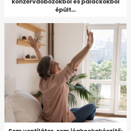
konzervdobozokból és palackokból
épült...