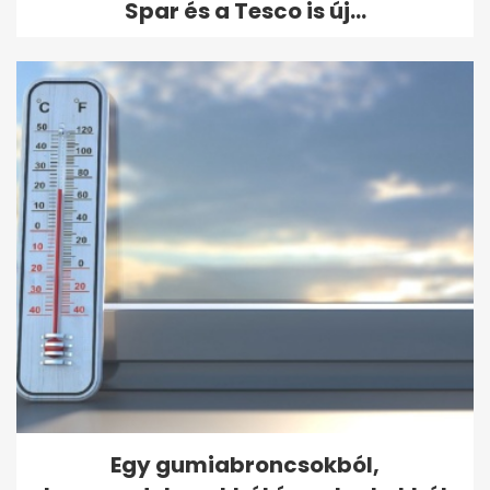
Spar és a Tesco is új...
Egy gumiabroncsokból,