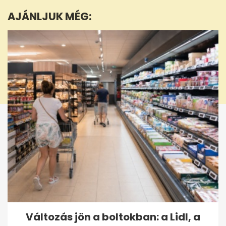
minute,
AJÁNLJUK MÉG:
28
seconds
Változás jön a boltokban: a Lidl, a