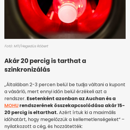
Fotó: MTI/Hegedüs Róbert
Akár 20 percig is tarthat a
szinkronizálás
„Általában 2-3 percen belül be tudja váltani a kupont
a vásárló, mert ennyi időn belül érzékeli azt a
rendszer.
Esetenként azonban az Auchan és a
MOHU
rendszerének összekapcsolódása akár 15-
20 percig is eltarthat.
Azért írtuk ki a maximális
időhatárt, hogy megelőzzük a kellemetlenségeket” –
nyilatkozott a cég, és hozzátették: