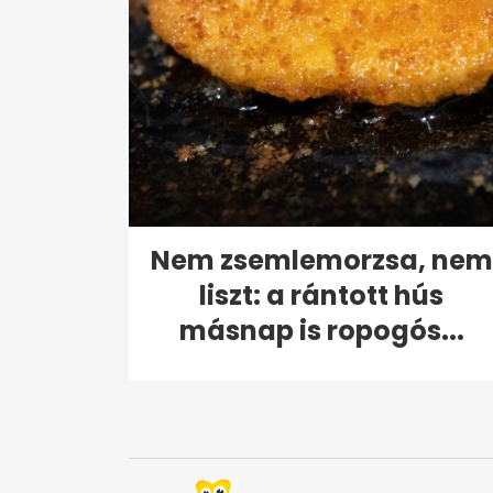
Nem zsemlemorzsa, nem
liszt: a rántott hús
másnap is ropogós...