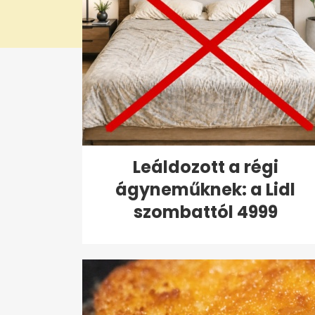
Leáldozott a régi
ágyneműknek: a Lidl
szombattól 4999
forintért...