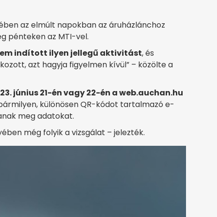
vében az elmúlt napokban az áruházlánchoz
ég pénteken az MTI-vel.
em indított ilyen jellegű aktivitást
, és
lkozott, azt hagyja figyelmen kívül” – közölte a
23. június 21-én vagy 22-én a web.auchan.hu
ármilyen, különösen QR-kódot tartalmazó e-
janak meg adatokat.
ében még folyik a vizsgálat – jelezték.