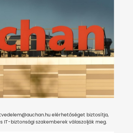
atvedelem@auchan.hu elérhetőséget biztosítja,
és IT-biztonsági szakemberek válaszolják meg.