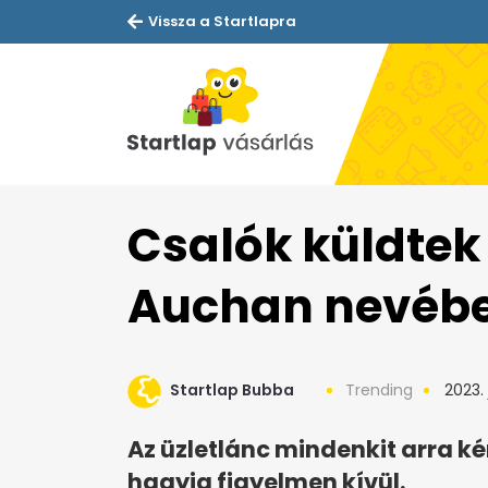
Vissza a Startlapra
Csalók küldtek
Auchan nevéb
Startlap Bubba
Trending
2023. 
Az üzletlánc mindenkit arra kér
hagyja figyelmen kívül.