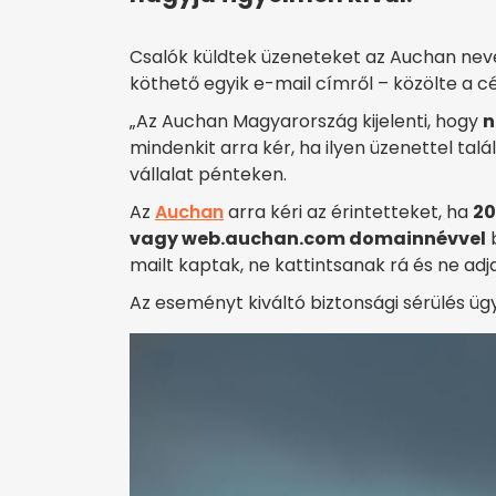
Csalók küldtek üzeneteket az Auchan ne
köthető egyik e-mail címről – közölte a c
„Az Auchan Magyarország kijelenti, hogy
n
mindenkit arra kér, ha ilyen üzenettel talá
vállalat pénteken.
Az
Auchan
arra kéri az érintetteket, ha
20
vagy web.auchan.com domainnévvel
b
mailt kaptak, ne kattintsanak rá és ne ad
Az eseményt kiváltó biztonsági sérülés ügy