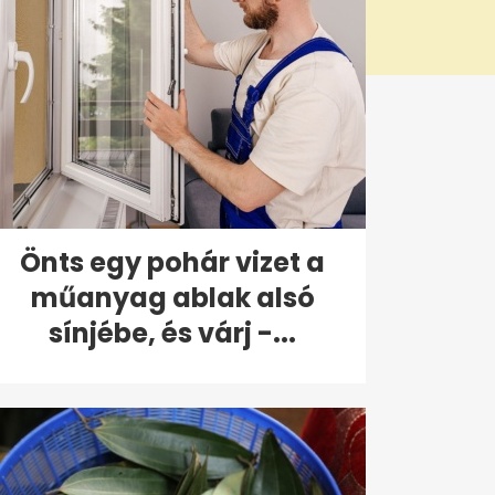
Önts egy pohár vizet a
műanyag ablak alsó
sínjébe, és várj -...