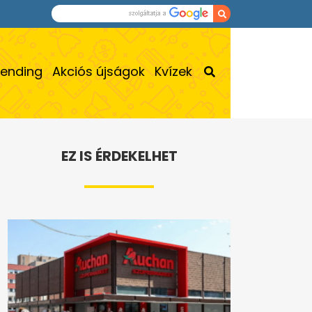
rending
Akciós újságok
Kvízek
EZ IS ÉRDEKELHET