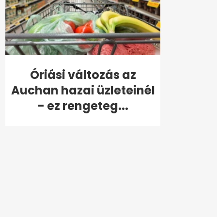
Óriási változás az
Auchan hazai üzleteinél
- ez rengeteg...