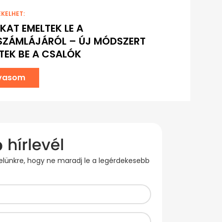
EKELHET:
ÓKAT EMELTEK LE A
SZÁMLÁJÁRÓL – ÚJ MÓDSZERT
TEK BE A CSALÓK
lvasom
evelünkre, hogy ne maradj le a legérdekesebb