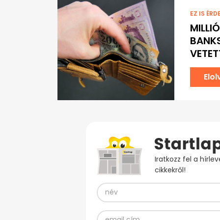
EZ IS ÉRD
MILLI
BANK
VETET
Elo
Iratkozz fel a hírl
cikkekről!