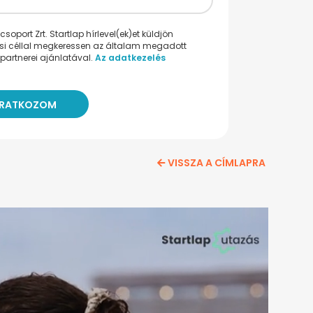
oport Zrt. Startlap hírlevel(ek)et küldjön
ési céllal megkeressen az általam megadott
partnerei ajánlatával.
Az adatkezelés
VISSZA A CÍMLAPRA