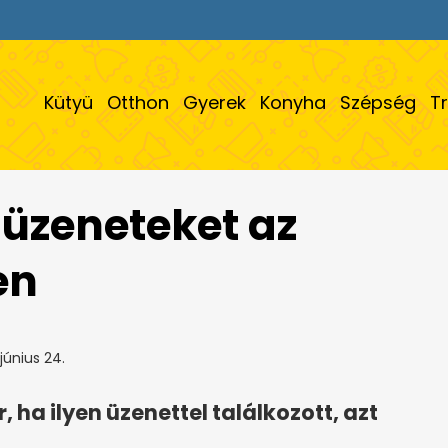
Kütyü
Otthon
Gyerek
Konyha
Szépség
T
 üzeneteket az
en
június 24.
, ha ilyen üzenettel találkozott, azt