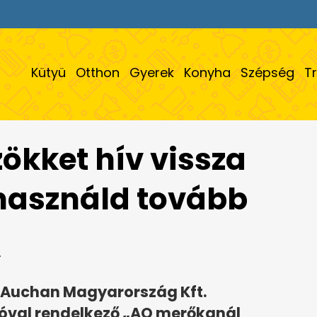
Kütyü
Otthon
Gyerek
Konyha
Szépség
T
ökket hív vissza
használd tovább
.
z Auchan Magyarország Kft.
tóval rendelkező „AO merőkanál