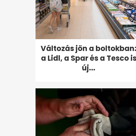
Változás jön a boltokban
a Lidl, a Spar és a Tesco i
új...