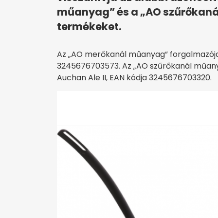
műanyag” és a „AO szűrőkan
termékeket.
Az „AO merőkanál műanyag” forgalmazója 
3245676703573. Az „AO szűrőkanál műany
Auchan Ale II, EAN kódja 3245676703320.