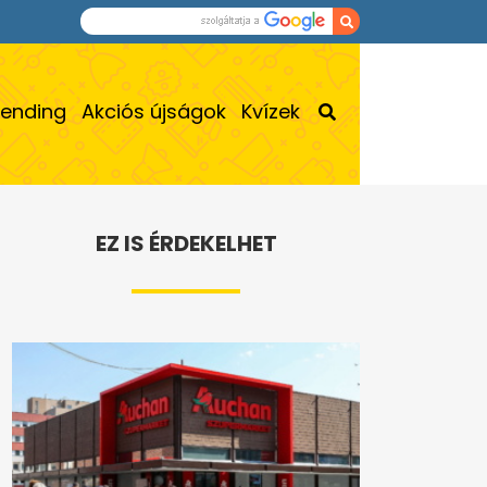
rending
Akciós újságok
Kvízek
EZ IS ÉRDEKELHET