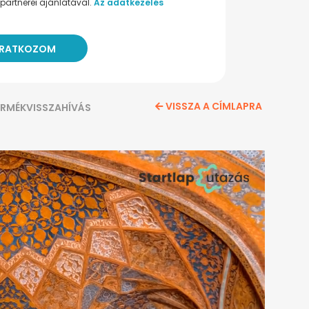
partnerei ajánlatával.
Az adatkezelés
VISSZA A CÍMLAPRA
ERMÉKVISSZAHÍVÁS