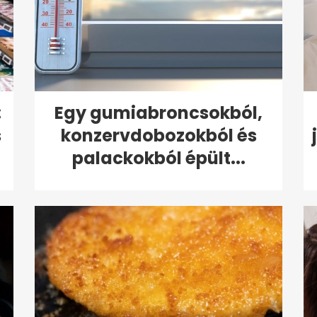
:
Egy gumiabroncsokból,
s
konzervdobozokból és
palackokból épült...