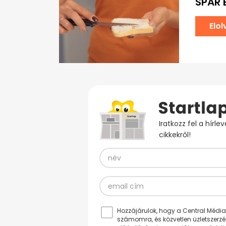
SPAR 
Elo
Iratkozz fel a hírl
cikkekről!
Hozzájárulok, hogy a Central Médiacs
számomra, és közvetlen üzletszerz