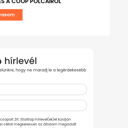
ÉS A COOP POLCAIRÓL
lvasom
evelünkre, hogy ne maradj le a legérdekesebb
oport Zrt. Startlap hírlevel(ek)et küldjön
ési céllal megkeressen az általam megadott