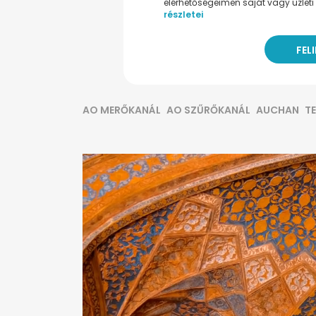
elérhetőségeimen saját vagy üzleti 
részletei
AO MERŐKANÁL
AO SZŰRŐKANÁL
AUCHAN
T