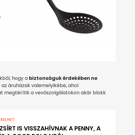
ékből, hogy a
biztonságuk érdekében ne
a az áruházak valemelyikébe, ahol
t megtérítik a vevőszolgálatokon akár blokk
EKELHET:
ZSÍRT IS VISSZAHÍVNAK A PENNY, A