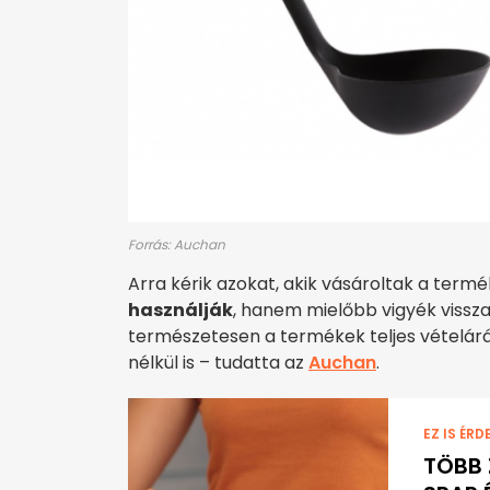
Forrás: Auchan
Arra kérik azokat, akik vásároltak a term
használják
, hanem mielőbb vigyék vissz
természetesen a termékek teljes vételárá
nélkül is – tudatta az
Auchan
.
EZ IS ÉRD
TÖBB 