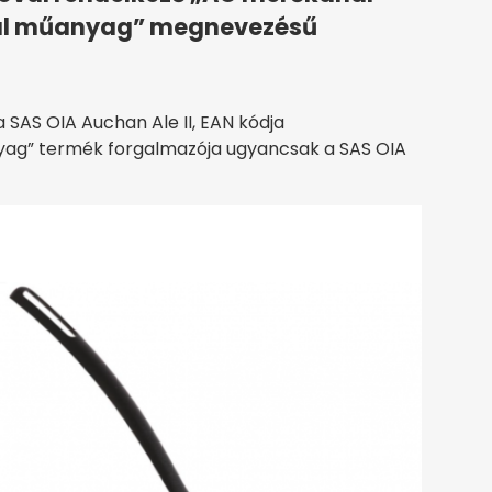
ál műanyag” megnevezésű
SAS OIA Auchan Ale II, EAN kódja
ag” termék forgalmazója ugyancsak a SAS OIA