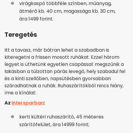
virágkaspó többféle színben, műanyag,
átmérő kb. 40 cm, magassága kb. 30 cm,
ára 1499 forint.
Teregetés
Itt a tavasz, már bátran lehet a szabadban is
kiteregetni a frissen mosott ruhákat. Ezzel három
legyet is üthetünk egyetlen csapással: megszűnik a
lakásban a túlzottan párás levegő, hely szabadul fel
és a kinti szellőben, napsütésben gyorsabban
száradhatnak a ruhák. Ruhaszárítókból nincs hiány,
íme a kínálat:
Az
Intersparban
:
kerti kültéri ruhaszárító, 45 méteres
szárítófelület, ára 14999 forint;