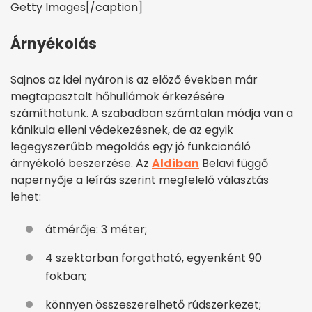
Getty Images[/caption]
Árnyékolás
Sajnos az idei nyáron is az előző években már
megtapasztalt hőhullámok érkezésére
számíthatunk. A szabadban számtalan módja van a
kánikula elleni védekezésnek, de az egyik
legegyszerűbb megoldás egy jó funkcionáló
árnyékoló beszerzése. Az
Aldiban
Belavi függő
napernyője a leírás szerint megfelelő választás
lehet:
átmérője: 3 méter;
4 szektorban forgatható, egyenként 90
fokban;
könnyen összeszerelhető rúdszerkezet;