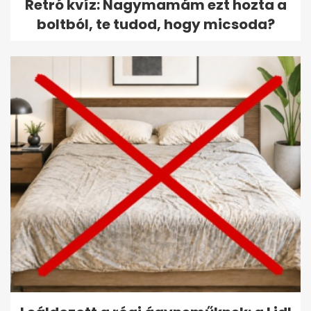
Retró kvíz: Nagymamám ezt hozta a
boltból, te tudod, hogy micsoda?