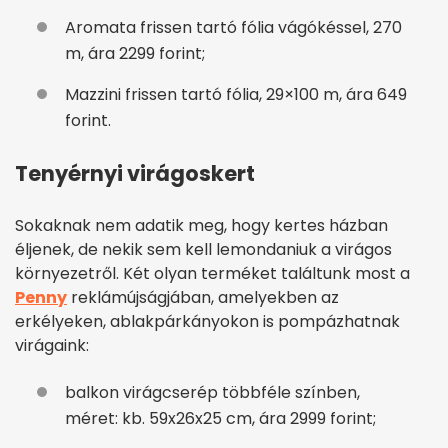
Aromata frissen tartó fólia vágókéssel, 270
m, ára 2299 forint;
Mazzini frissen tartó fólia, 29×100 m, ára 649
forint.
Tenyérnyi virágoskert
Sokaknak nem adatik meg, hogy kertes házban
éljenek, de nekik sem kell lemondaniuk a virágos
környezetről. Két olyan terméket találtunk most a
Penny
reklámújságjában, amelyekben az
erkélyeken, ablakpárkányokon is pompázhatnak
virágaink:
balkon virágcserép többféle színben,
méret: kb. 59x26x25 cm, ára 2999 forint;