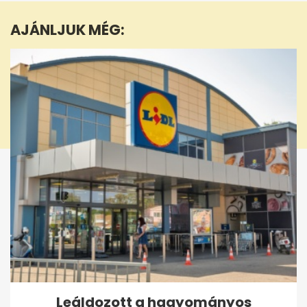
1
minute,
AJÁNLJUK MÉG:
28
seconds
Leáldozott a hagyományos