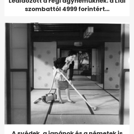
Leáldozott a régi ágyneműknek: a Lidl
szombattól 4999 forintért...
A svédek, a japánok és a németek is