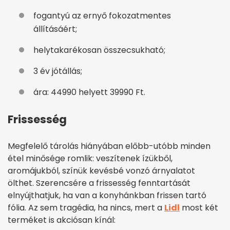
fogantyú az ernyő fokozatmentes
állításáért;
helytakarékosan összecsukható;
3 év jótállás;
ára: 44990 helyett 39990 Ft.
Frissesség
Megfelelő tárolás hiányában előbb-utóbb minden
étel minősége romlik: veszítenek ízükből,
aromájukból, színük kevésbé vonzó árnyalatot
ölthet. Szerencsére a frissesség fenntartását
elnyújthatjuk, ha van a konyhánkban frissen tartó
fólia. Az sem tragédia, ha nincs, mert a
Lidl
most két
terméket is akciósan kínál: