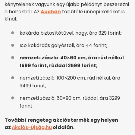
kénytelenek vagyunk egy újabb példányt beszerezni
a boltokból. Az
Auchan
többféle ünnepi kelléket is
kínál:
kokárda biztosítótűvel, nagy, ára 329 forint;
Ico kokárdás golyóstoll, ára 44 forint;
nemzeti zászló: 40×60 cm, ára rúd nélkül
1599 forint, rúddal 2599 forint;
nemzeti zászló: 100×200 cm, rúd nélkül, ára
3499 forint;
nemzeti zászló: 60×90 cm, rúddal, ára 3299
forint.
További rengeteg akciós termék egy helyen
az
Akciós-Újság.hu
oldalán.