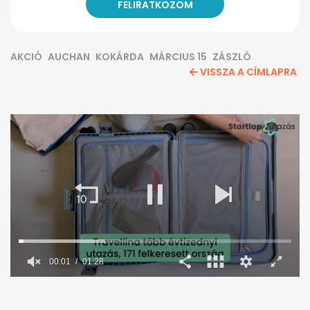
AKCIÓ
AUCHAN
KOKÁRDA
MÁRCIUS 15
ZÁSZLÓ
VISSZA A CÍMLAPRA
00:02
01:28
0
seconds
of