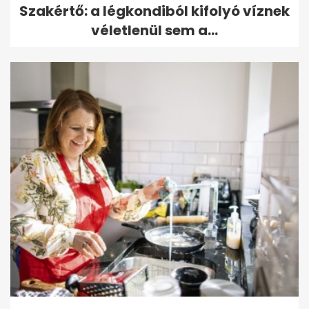
Szakértő: a légkondiból kifolyó víznek
véletlenül sem a...