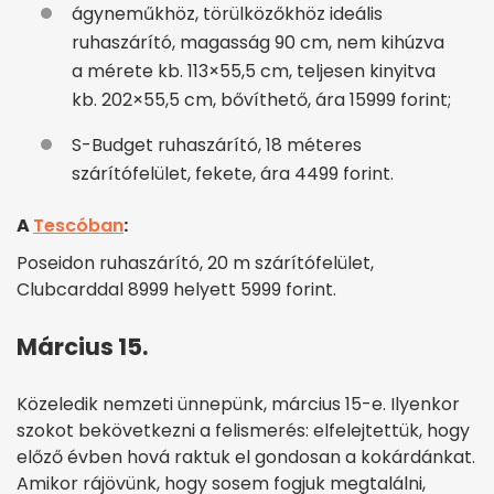
ágyneműkhöz, törülközőkhöz ideális
ruhaszárító, magasság 90 cm, nem kihúzva
a mérete kb. 113×55,5 cm, teljesen kinyitva
kb. 202×55,5 cm, bővíthető, ára 15999 forint;
S-Budget ruhaszárító, 18 méteres
szárítófelület, fekete, ára 4499 forint.
A
Tescóban
:
Poseidon ruhaszárító, 20 m szárítófelület,
Clubcarddal 8999 helyett 5999 forint.
Március 15.
Közeledik nemzeti ünnepünk, március 15-e. Ilyenkor
szokot bekövetkezni a felismerés: elfelejtettük, hogy
előző évben hová raktuk el gondosan a kokárdánkat.
Amikor rájövünk, hogy sosem fogjuk megtalálni,