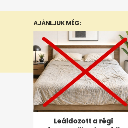
seconds
of
6
minutes,
AJÁNLJUK MÉG:
0
Volume
0%
Leáldozott a régi