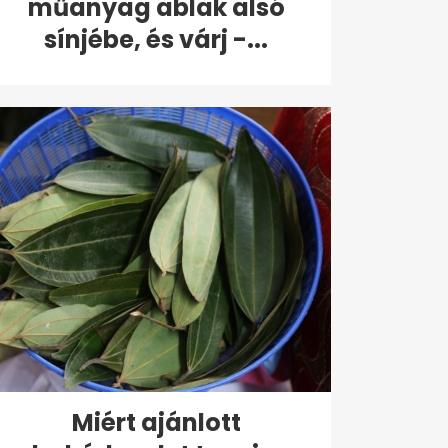
műanyag ablak alsó
sínjébe, és várj -...
Miért ajánlott