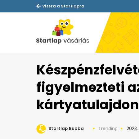
Vissza a Startlapra
Készpénzfelvéte
figyelmezteti 
kártyatulajdo
Startlap Bubba
Trending
2023.