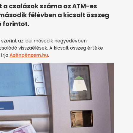
t a csalások száma az ATM-es
 második félévben a kicsalt összeg
 forintot.
 szerint az idei második negyedévben
olódó visszaélések. A kicsalt összeg értéke
 írja
Azénpénzem.hu
.