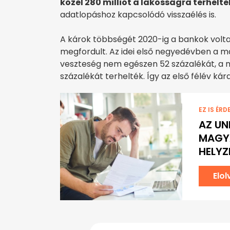
közel 280 milliót a lakosságra terhelte
adatlopáshoz kapcsolódó visszaélés is.
A károk többségét 2020-ig a bankok volta
megfordult. Az idei első negyedévben a m
veszteség nem egészen 52 százalékát, a
százalékát terhelték. Így az első félév kár
EZ IS ÉRD
AZ UN
MAGY
HELYZ
Elo