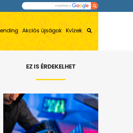
rending
Akciós újságok
Kvízek
EZ IS ÉRDEKELHET