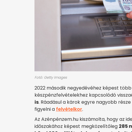
Fotó: Getty Images
2022 második negyedévéhez képest több m
készpénzfelvételekhez kapcsolódó vissz
is
. Ráadásul a károk egyre nagyobb része
figyelni a
felvételkor
.
Az Azénpénzem.hu kiszámolta, hogy az id
időszakához képest megközelítőleg
285 m