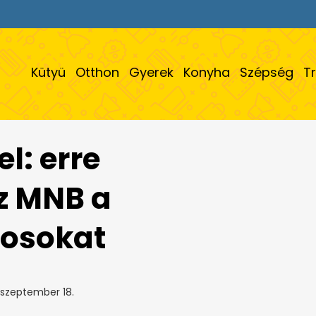
Kütyü
Otthon
Gyerek
Konyha
Szépség
T
l: erre
az MNB a
nosokat
 szeptember 18.