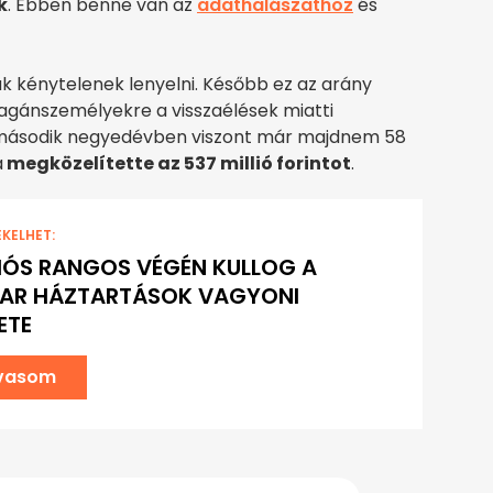
k
. Ebben benne van az
adathalászathoz
és
k kénytelenek lenyelni. Később ez az arány
agánszemélyekre a visszaélések miatti
 második negyedévben viszont már majdnem 58
a
megközelítette az 537 millió forintot
.
EKELHET:
IÓS RANGOS VÉGÉN KULLOG A
AR HÁZTARTÁSOK VAGYONI
ETE
lvasom