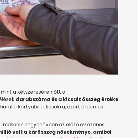
int a kétszeresére nőtt a
aélések
darabszáma és a kicsalt összeg értéke
 hárul a kártyabirtokosokra, ezért érdemes
ei második negyedévben az előző év azonos
illió volt a kárösszeg növekménye, amiből