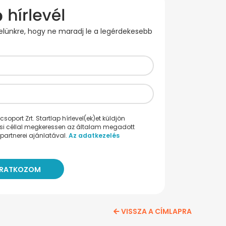
evelünkre, hogy ne maradj le a legérdekesebb
oport Zrt. Startlap hírlevel(ek)et küldjön
ési céllal megkeressen az általam megadott
partnerei ajánlatával.
Az adatkezelés
VISSZA A CÍMLAPRA