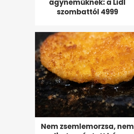
ágyneműknek: a Lidl
szombattól 4999
forintért...
Nem zsemlemorzsa, nem