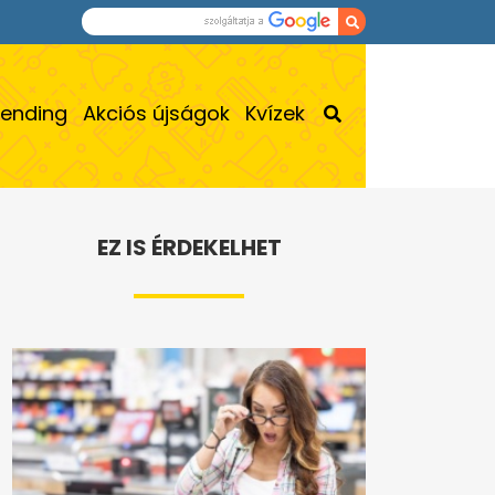
rending
Akciós újságok
Kvízek
EZ IS ÉRDEKELHET