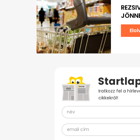
REZSI
JÖNNE
Elo
Iratkozz fel a hírl
cikkekről!