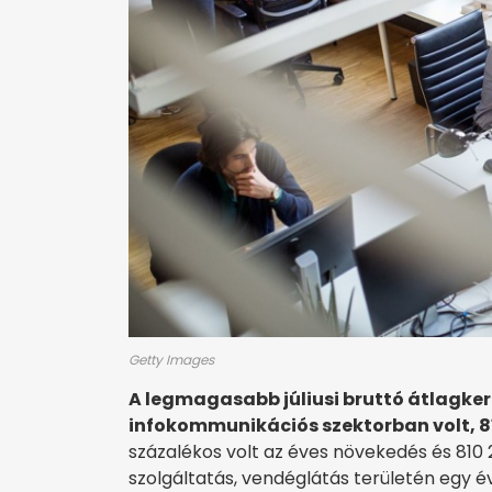
Getty Images
A legmagasabb júliusi bruttó átlagker
infokommunikációs szektorban volt, 81
százalékos volt az éves növekedés és 810 2
szolgáltatás, vendéglátás területén egy é