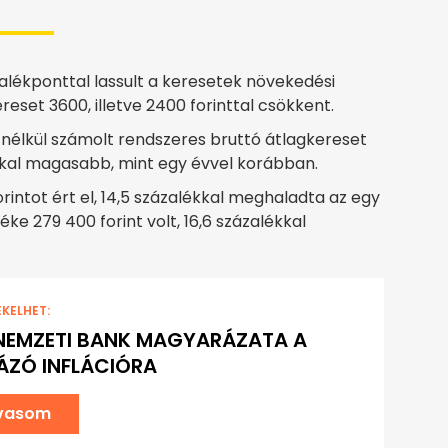
alékponttal lassult a keresetek növekedési
ereset 3600, illetve 2400 forinttal csökkent.
 nélkül számolt rendszeres bruttó átlagkereset
ékkal magasabb, mint egy évvel korábban.
intot ért el, 14,5 százalékkal meghaladta az egy
ke 279 400 forint volt, 16,6 százalékkal
EKELHET:
 NEMZETI BANK MAGYARÁZATA A
ZÓ INFLÁCIÓRA
lvasom