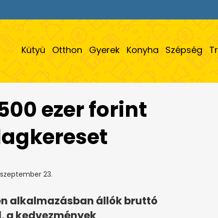
Kütyü
Otthon
Gyerek
Konyha
Szépség
T
500 ezer forint
tlagkereset
 szeptember 23.
en alkalmazásban állók bruttó
al, a kedvezmények