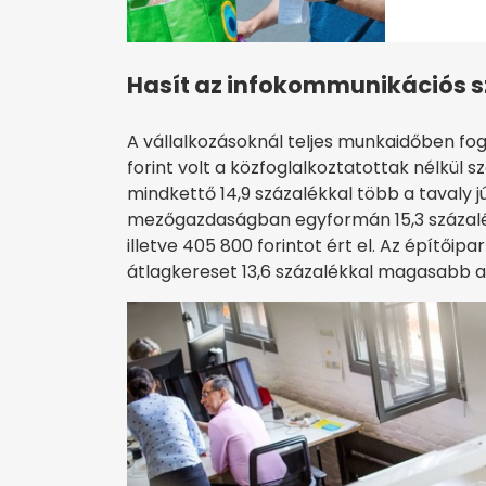
Hasít az infokommunikációs s
A vállalkozásoknál teljes munkaidőben fog
forint volt a közfoglalkoztatottak nélkül s
mindkettő 14,9 százalékkal több a tavaly jú
mezőgazdaságban egyformán 15,3 százalék
illetve 405 800 forintot ért el. Az építőip
átlagkereset 13,6 százalékkal magasabb a