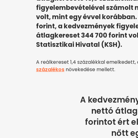
figyelembevételével számolt 
volt, mint egy évvel korábban.
forint, a kedvezmények figyel
átlagkereset 344 700 forint vol
Statisztikai Hivatal (KSH).
A reálkereset 1,4 százalékkal emelkedett,
százalékos
növekedése mellett.
A kedvezmény
nettó átlag
forintot ért e
nőtt e