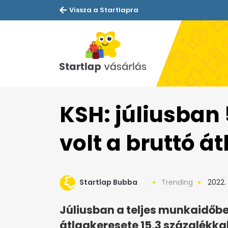
Vissza a Startlapra
KSH: júliusban 
volt a bruttó á
Startlap Bubba
Trending
2022.
Júliusban a teljes munkaidőb
átlagkeresete 15,3 százalékk