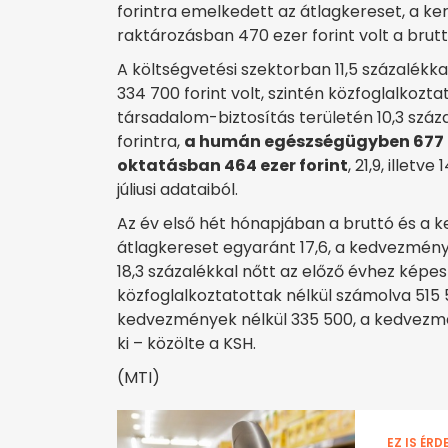
forintra emelkedett az átlagkereset, a ke
raktározásban 470 ezer forint volt a bruttó
A költségvetési szektorban 11,5 százalékka
334 700 forint volt, szintén közfoglalkozt
társadalom-biztosítás területén 10,3 száz
forintra,
a humán egészségügyben 677 eze
oktatásban 464 ezer forint
, 21,9, illet
júliusi adataiból.
Az év első hét hónapjában a bruttó és a 
átlagkereset egyaránt 17,6, a kedvezmén
18,3 százalékkal nőtt az előző évhez képes
közfoglalkoztatottak nélkül számolva 515 5
kedvezmények nélkül 335 500, a kedvezmén
ki – közölte a KSH.
(MTI)
EZ IS ÉRD