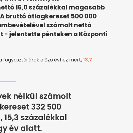
nettó 16,0 százalékkal magasabb
 A bruttó átlagkereset 500 000
embevételével számolt nettó
t - jelentette pénteken a Központi
 a fogyasztói árak előző évhez mért,
13,7
ek nélkül számolt
kereset 332 500
l, 15,3 százalékkal
gy év alatt.