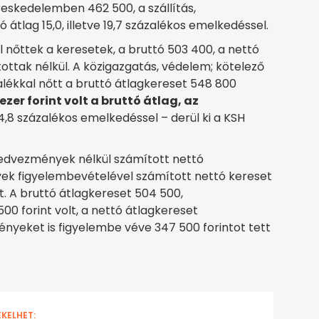
reskedelemben 462 500, a szállítás,
 átlag 15,0, illetve 19,7 százalékos emelkedéssel.
l nőttek a keresetek, a bruttó 503 400, a nettó
atottak nélkül. A közigazgatás, védelem; kötelező
alékkal nőtt a bruttó átlagkereset 548 800
r forint volt a bruttó átlag, az
ve 14,8 százalékos emelkedéssel – derül ki a KSH
kedvezmények nélkül számított nettó
yek figyelembevételével számított nettó kereset
t. A bruttó átlagkereset 504 500,
00 forint volt, a nettó átlagkereset
yeket is figyelembe véve 347 500 forintot tett
EKELHET: