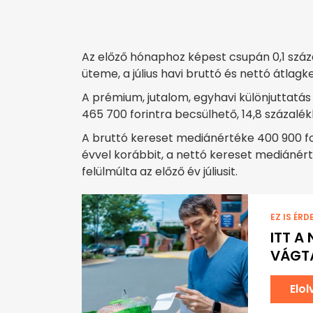
Az előző hónaphoz képest csupán 0,1 száz
üteme, a július havi bruttó és nettó átlagk
A prémium, jutalom, egyhavi különjuttatás
465 700 forintra becsülhető, 14,8 százal
A bruttó kereset mediánértéke 400 900 for
évvel korábbit, a nettó kereset mediánérté
felülmúlta az előző év júliusit.
EZ IS ÉRD
ITT A
VÁGTÁ
Elo