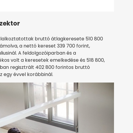
zektor
lalkoztatottak bruttó átlagkeresete 510 800
zámolva, a nettó kereset 339 700 forint,
liusinál. A feldolgozóiparban és a
os volt a keresetek emelkedése és 518 800,
arban regisztrált 402 800 forintos bruttó
z egy évvel korábbinál.